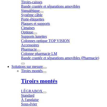
Tiroirs-caisses
Bande crantée et séparations amovibles
Signalétique
Système câble
Porte-étiquettes
Plaques et supports
Cimaises
Optique
Supports lunettes
Colonnes optique TOP VISION
Accessoires
Pharmacie
Colonne pharmacie LM
Bande crantée et séparations amovibles (Pharmacie)
Solutions sur mesure
Tiroirs montés
Tiroirs montés
LÉGRABOX
Standard
À l'anglaise
Sous-évier