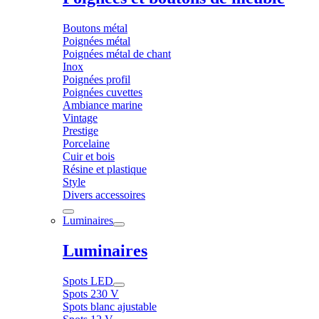
Boutons métal
Poignées métal
Poignées métal de chant
Inox
Poignées profil
Poignées cuvettes
Ambiance marine
Vintage
Prestige
Porcelaine
Cuir et bois
Résine et plastique
Style
Divers accessoires
Luminaires
Luminaires
Spots LED
Spots 230 V
Spots blanc ajustable