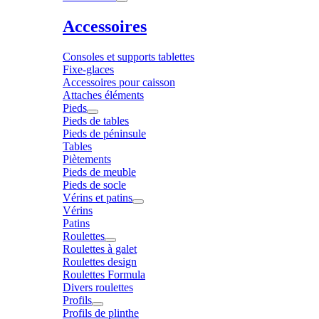
Accessoires
Consoles et supports tablettes
Fixe-glaces
Accessoires pour caisson
Attaches éléments
Pieds
Pieds de tables
Pieds de péninsule
Tables
Piètements
Pieds de meuble
Pieds de socle
Vérins et patins
Vérins
Patins
Roulettes
Roulettes à galet
Roulettes design
Roulettes Formula
Divers roulettes
Profils
Profils de plinthe