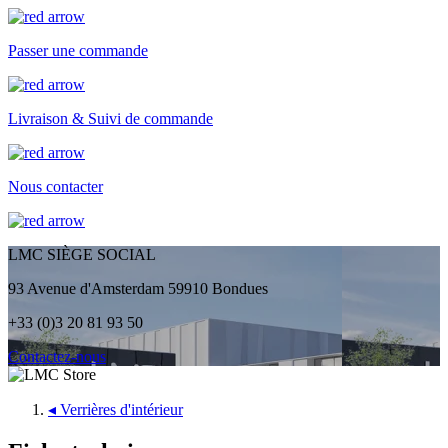
Passer une commande
Livraison & Suivi de commande
Nous contacter
LMC SIÈGE SOCIAL
93 Avenue d'Amsterdam 59910 Bondues
+33 (0)3 20 81 93 50
Contactez-nous
◂
Verrières d'intérieur