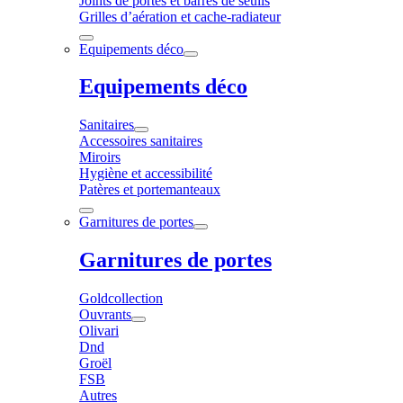
Joints de portes et barres de seuils
Grilles d’aération et cache-radiateur
Equipements déco
Equipements déco
Sanitaires
Accessoires sanitaires
Miroirs
Hygiène et accessibilité
Patères et portemanteaux
Garnitures de portes
Garnitures de portes
Goldcollection
Ouvrants
Olivari
Dnd
Groël
FSB
Autres