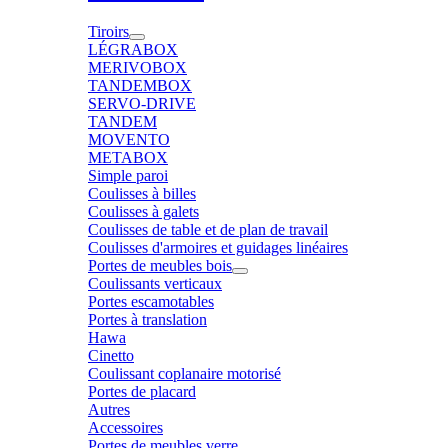
Tiroirs
LÉGRABOX
MERIVOBOX
TANDEMBOX
SERVO-DRIVE
TANDEM
MOVENTO
METABOX
Simple paroi
Coulisses à billes
Coulisses à galets
Coulisses de table et de plan de travail
Coulisses d'armoires et guidages linéaires
Portes de meubles bois
Coulissants verticaux
Portes escamotables
Portes à translation
Hawa
Cinetto
Coulissant coplanaire motorisé
Portes de placard
Autres
Accessoires
Portes de meubles verre