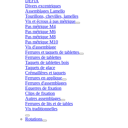
DÉFIX
Divers excentriques
Assemblages Lamello
Tourillons, chevilles, lamelles
Vis et écrous à pas métrique
Pas métrique M4
Pas métrique M6
Pas métrique M8
Pas métrique M10
Vis d'assemblage
Ferrures et taquets de tablettes
Ferrures de tablettes
Taquets de tablettes bois
Taquets de glace
Crémaillères et taquets
Ferrures en applique
Ferrures d'assemblages
Equerres de fixation
Clips de fixation
Autres assemblages
Ferrures de lits et de tables
Vis traditionnelles
Rotations