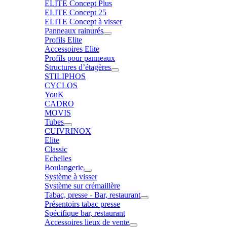
ELITE Concept Plus
ELITE Concept 25
ELITE Concept à visser
Panneaux rainurés
Profils Elite
Accessoires Elite
Profils pour panneaux
Structures d’étagères
STILIPHOS
CYCLOS
YouK
CADRO
MOVIS
Tubes
CUIVRINOX
Elite
Classic
Echelles
Boulangerie
Système à visser
Système sur crémaillère
Tabac, presse - Bar, restaurant
Présentoirs tabac presse
Spécifique bar, restaurant
Accessoires lieux de vente