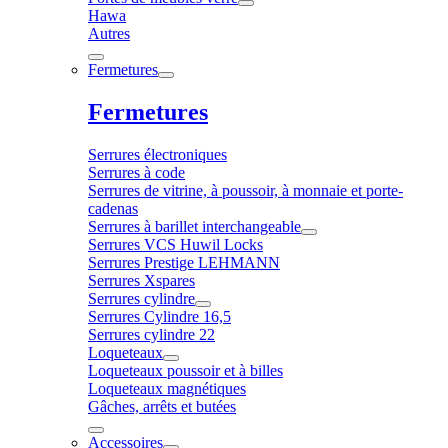
Hawa
Autres
Fermetures
Fermetures
Serrures électroniques
Serrures à code
Serrures de vitrine, à poussoir, à monnaie et porte-
cadenas
Serrures à barillet interchangeable
Serrures VCS Huwil Locks
Serrures Prestige LEHMANN
Serrures Xspares
Serrures cylindre
Serrures Cylindre 16,5
Serrures cylindre 22
Loqueteaux
Loqueteaux poussoir et à billes
Loqueteaux magnétiques
Gâches, arrêts et butées
Accessoires