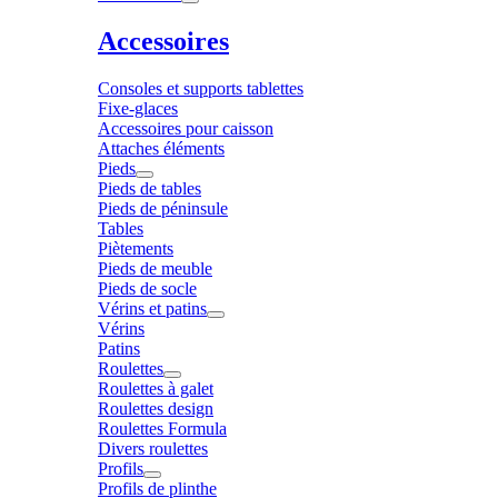
Accessoires
Consoles et supports tablettes
Fixe-glaces
Accessoires pour caisson
Attaches éléments
Pieds
Pieds de tables
Pieds de péninsule
Tables
Piètements
Pieds de meuble
Pieds de socle
Vérins et patins
Vérins
Patins
Roulettes
Roulettes à galet
Roulettes design
Roulettes Formula
Divers roulettes
Profils
Profils de plinthe