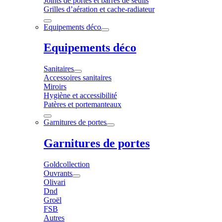
Joints de portes et barres de seuils
Grilles d’aération et cache-radiateur
Equipements déco
Equipements déco
Sanitaires
Accessoires sanitaires
Miroirs
Hygiène et accessibilité
Patères et portemanteaux
Garnitures de portes
Garnitures de portes
Goldcollection
Ouvrants
Olivari
Dnd
Groël
FSB
Autres