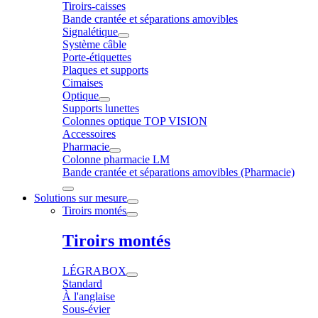
Tiroirs-caisses
Bande crantée et séparations amovibles
Signalétique
Système câble
Porte-étiquettes
Plaques et supports
Cimaises
Optique
Supports lunettes
Colonnes optique TOP VISION
Accessoires
Pharmacie
Colonne pharmacie LM
Bande crantée et séparations amovibles (Pharmacie)
Solutions sur mesure
Tiroirs montés
Tiroirs montés
LÉGRABOX
Standard
À l'anglaise
Sous-évier