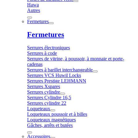
Hawa
Autres
Fermetures
Fermetures
Serrures électroniques
Serrures à code
Serrures de vitrine, à poussoir, à monnaie et porte-
cadenas
Serrures à barillet interchangeable
Serrures VCS Huwil Locks
Serrures Prestige LEHMANN
Serrures Xspares
Serrures cylindre
Serrures Cylindre 16,5
Serrures cylindre 22
Loqueteaux
Loqueteaux poussoir et à billes
Loqueteaux magnétiques
Gâches, arrêts et butées
Accessoires