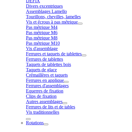
DÉFIX
Divers excentriques
Assemblages Lamello
Tourillons, chevilles, lamelles
Vis et écrous à pas métrique
Pas métrique M4
Pas métrique M6
Pas métrique M8
Pas métrique M10
Vis d'assemblage
Ferrures et taquets de tablettes
Ferrures de tablettes
Taquets de tablettes bois
Taquets de glace
Crémaillères et taquets
Ferrures en applique
Ferrures d'assemblages
Equerres de fixation
Clips de fixation
Autres assemblages
Ferrures de lits et de tables
Vis traditionnelles
Rotations