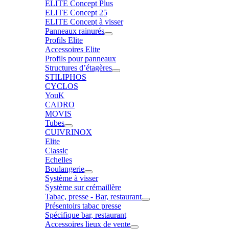
ELITE Concept Plus
ELITE Concept 25
ELITE Concept à visser
Panneaux rainurés
Profils Elite
Accessoires Elite
Profils pour panneaux
Structures d’étagères
STILIPHOS
CYCLOS
YouK
CADRO
MOVIS
Tubes
CUIVRINOX
Elite
Classic
Echelles
Boulangerie
Système à visser
Système sur crémaillère
Tabac, presse - Bar, restaurant
Présentoirs tabac presse
Spécifique bar, restaurant
Accessoires lieux de vente