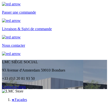
Passer une commande
Livraison & Suivi de commande
Nous contacter
LMC SIÈGE SOCIAL
93 Avenue d'Amsterdam 59910 Bondues
+33 (0)3 20 81 93 50
Contactez-nous
◂
Façades