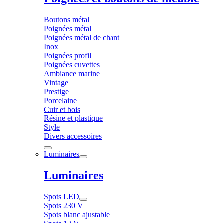
Boutons métal
Poignées métal
Poignées métal de chant
Inox
Poignées profil
Poignées cuvettes
Ambiance marine
Vintage
Prestige
Porcelaine
Cuir et bois
Résine et plastique
Style
Divers accessoires
Luminaires
Luminaires
Spots LED
Spots 230 V
Spots blanc ajustable