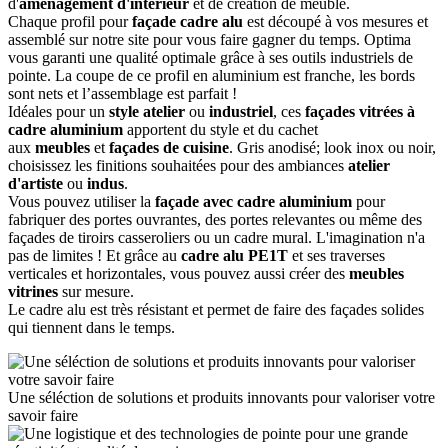
d'
aménagement d'intérieur
et de création de meuble.
Chaque profil pour
façade cadre alu
est découpé à vos mesures et
assemblé sur notre site pour vous faire gagner du temps. Optima
vous garanti une qualité optimale grâce à ses outils industriels de
pointe. La coupe de ce profil en aluminium est franche, les bords
sont nets et l’assemblage est parfait !
Idéales pour un
style atelier
ou
industriel
, ces
façades vitrées à
cadre aluminium
apportent du style et du cachet
aux
meubles
et
façades de cuisine
. Gris anodisé; look inox ou noir,
choisissez les finitions souhaitées pour des ambiances
atelier
d'artiste
ou
indus
.
Vous pouvez utiliser la
façade avec cadre aluminium
pour
fabriquer des portes ouvrantes, des portes relevantes ou même des
façades de tiroirs casseroliers ou un cadre mural. L'imagination n'a
pas de limites ! Et grâce au
cadre alu PE1T
et ses traverses
verticales et horizontales, vous pouvez aussi créer des
meubles
vitrines
sur mesure.
Le cadre alu est très résistant et permet de faire des façades solides
qui tiennent dans le temps.
Une séléction de solutions et produits innovants pour valoriser votre
savoir faire