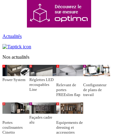
Actualités
Nos actualités
Power System
Réglettes LED
recoupables
Relevant de
Configurateur
Line
portes
de plans de
FREEslim flap
travail
Façades cadre
alu
Portes
Equipements de
coulissantes
dressing et
Cinetto
accessoires