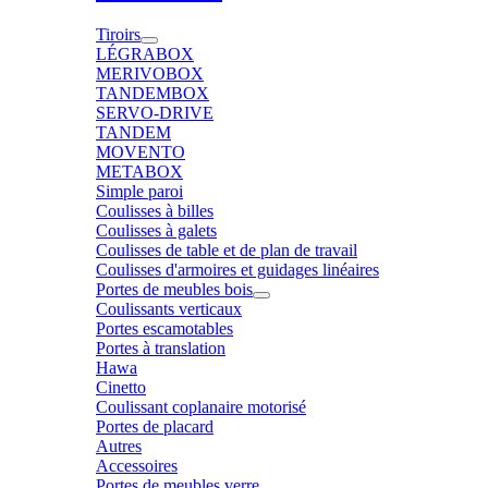
Tiroirs
LÉGRABOX
MERIVOBOX
TANDEMBOX
SERVO-DRIVE
TANDEM
MOVENTO
METABOX
Simple paroi
Coulisses à billes
Coulisses à galets
Coulisses de table et de plan de travail
Coulisses d'armoires et guidages linéaires
Portes de meubles bois
Coulissants verticaux
Portes escamotables
Portes à translation
Hawa
Cinetto
Coulissant coplanaire motorisé
Portes de placard
Autres
Accessoires
Portes de meubles verre