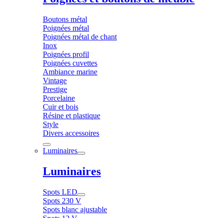
Boutons métal
Poignées métal
Poignées métal de chant
Inox
Poignées profil
Poignées cuvettes
Ambiance marine
Vintage
Prestige
Porcelaine
Cuir et bois
Résine et plastique
Style
Divers accessoires
Luminaires
Luminaires
Spots LED
Spots 230 V
Spots blanc ajustable