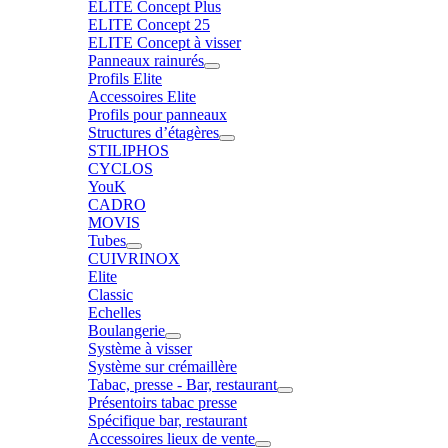
ELITE Concept Plus
ELITE Concept 25
ELITE Concept à visser
Panneaux rainurés
Profils Elite
Accessoires Elite
Profils pour panneaux
Structures d’étagères
STILIPHOS
CYCLOS
YouK
CADRO
MOVIS
Tubes
CUIVRINOX
Elite
Classic
Echelles
Boulangerie
Système à visser
Système sur crémaillère
Tabac, presse - Bar, restaurant
Présentoirs tabac presse
Spécifique bar, restaurant
Accessoires lieux de vente