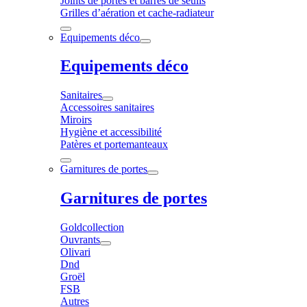
Joints de portes et barres de seuils
Grilles d’aération et cache-radiateur
Equipements déco
Equipements déco
Sanitaires
Accessoires sanitaires
Miroirs
Hygiène et accessibilité
Patères et portemanteaux
Garnitures de portes
Garnitures de portes
Goldcollection
Ouvrants
Olivari
Dnd
Groël
FSB
Autres