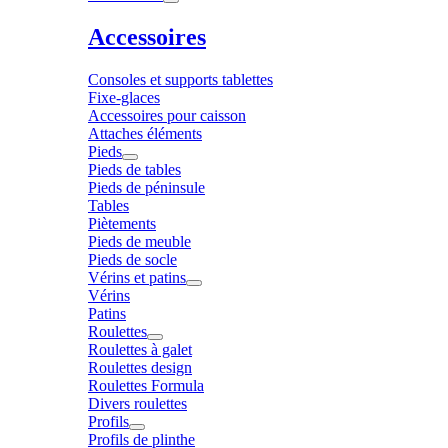
Accessoires
Consoles et supports tablettes
Fixe-glaces
Accessoires pour caisson
Attaches éléments
Pieds
Pieds de tables
Pieds de péninsule
Tables
Piètements
Pieds de meuble
Pieds de socle
Vérins et patins
Vérins
Patins
Roulettes
Roulettes à galet
Roulettes design
Roulettes Formula
Divers roulettes
Profils
Profils de plinthe