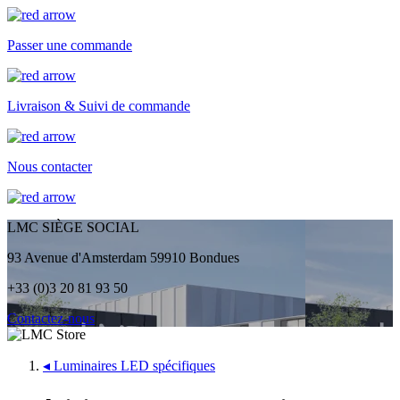
Passer une commande
Livraison & Suivi de commande
Nous contacter
LMC SIÈGE SOCIAL
93 Avenue d'Amsterdam 59910 Bondues
+33 (0)3 20 81 93 50
Contactez-nous
◂
Luminaires LED spécifiques