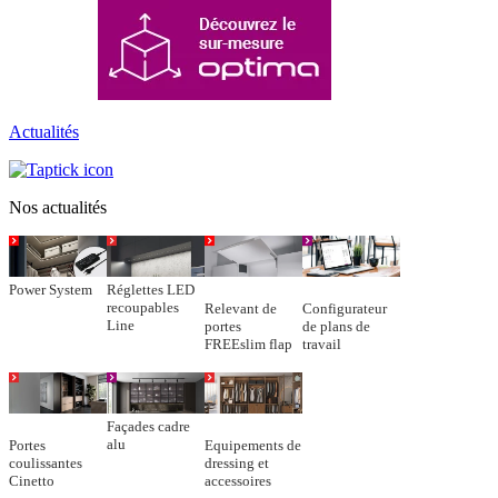
Actualités
Nos actualités
Power System
Réglettes LED
recoupables
Relevant de
Configurateur
Line
portes
de plans de
FREEslim flap
travail
Façades cadre
alu
Portes
Equipements de
coulissantes
dressing et
Cinetto
accessoires