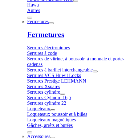
Hawa
Autres
Fermetures
Fermetures
Serrures électroniques
Serrures à code
Serrures de vitrine, à poussoir, à monnaie et porte-
cadenas
Serrures à barillet interchangeable
Serrures VCS Huwil Locks
Serrures Prestige LEHMANN
Serrures Xspares
Serrures cylindre
Serrures Cylindre 16,5
Serrures cylindre 22
Loqueteaux
Loqueteaux poussoir et à billes
Loqueteaux magnétiques
Gâches, arrêts et butées
Accessoires