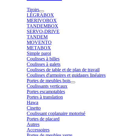
Tiroirs
LÉGRABOX
MERIVOBOX
TANDEMBOX
SERVO-DRIVE
TANDEM
MOVENTO
METABOX
Simple paroi
Coulisses à billes
Coulisses à galets
Coulisses de table et de plan de travail
Coulisses d'armoires et guidages linéaires
Portes de meubles bois
Coulissants verticaux
Portes escamotables
Portes à translation
Hawa
Cinetto
Coulissant coplanaire motorisé
Portes de placard
Autres
Accessoires
Portes de meubles verre