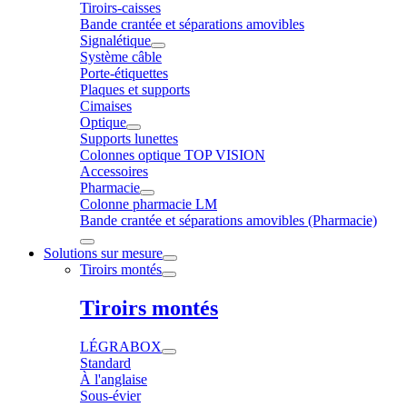
Tiroirs-caisses
Bande crantée et séparations amovibles
Signalétique
Système câble
Porte-étiquettes
Plaques et supports
Cimaises
Optique
Supports lunettes
Colonnes optique TOP VISION
Accessoires
Pharmacie
Colonne pharmacie LM
Bande crantée et séparations amovibles (Pharmacie)
Solutions sur mesure
Tiroirs montés
Tiroirs montés
LÉGRABOX
Standard
À l'anglaise
Sous-évier