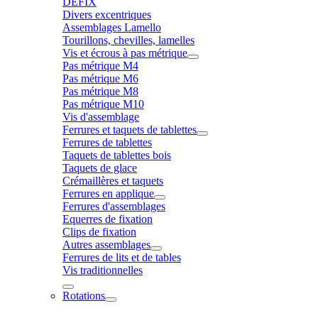
DÉFIX
Divers excentriques
Assemblages Lamello
Tourillons, chevilles, lamelles
Vis et écrous à pas métrique
Pas métrique M4
Pas métrique M6
Pas métrique M8
Pas métrique M10
Vis d'assemblage
Ferrures et taquets de tablettes
Ferrures de tablettes
Taquets de tablettes bois
Taquets de glace
Crémaillères et taquets
Ferrures en applique
Ferrures d'assemblages
Equerres de fixation
Clips de fixation
Autres assemblages
Ferrures de lits et de tables
Vis traditionnelles
Rotations