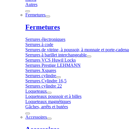
Autres
Fermetures
Fermetures
Serrures électroniques
Serrures à code
Serrures de vitrine, à poussoir, à monnaie et porte-cadena
Serrures à barillet interchangeable
Serrures VCS Huwil Locks
Serrures Prestige LEHMANN
Serrures Xspares
Serrures cylindre
Serrures Cylindre 16,5
Serrures cylindre 22
Loqueteaux
Loqueteaux poussoir et à billes
Loqueteaux magnétiques
Gâches, arrêts et butées
Accessoires