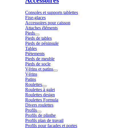
Accessoires
Consoles et supports tablettes
Fixe-glaces
Accessoires pour caisson
Attaches éléments
Pieds
Pieds de tables
Pieds de péninsule
Tables
Piètements
Pieds de meuble
Pieds de socle
Vérins et patins
Vérins
Patins
Roulettes
Roulettes à galet
Roulettes design
Roulettes Formula
Divers roulettes
Profils
Profils de plinthe
Profils plan de travail
Profils pour façades et portes