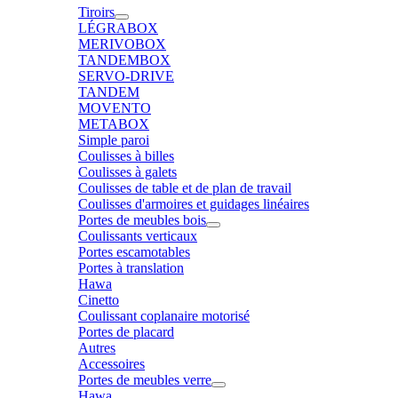
Tiroirs
LÉGRABOX
MERIVOBOX
TANDEMBOX
SERVO-DRIVE
TANDEM
MOVENTO
METABOX
Simple paroi
Coulisses à billes
Coulisses à galets
Coulisses de table et de plan de travail
Coulisses d'armoires et guidages linéaires
Portes de meubles bois
Coulissants verticaux
Portes escamotables
Portes à translation
Hawa
Cinetto
Coulissant coplanaire motorisé
Portes de placard
Autres
Accessoires
Portes de meubles verre
Hawa