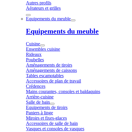
Autres profils
Aérateurs et grilles
Equipements du meuble
Equipements du meuble
Cuisine
Ensembles cuisine
Rideaux
Poubelles
Aménagements de tiroirs
Aménagements de caissons
Tables escamotables
Accessoires de plan de travail
Crédences
Mains courantes, consoles et baldaquins
Arrière-cuisine
Salle de bain
Equipements de tiroirs
Paniers à linge
Miroirs et fixes-glaces
Accessoires de salle de bain
Vasques et consoles de vasques