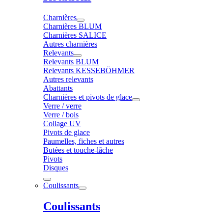
Charnières
Charnières BLUM
Charnières SALICE
Autres charnières
Relevants
Relevants BLUM
Relevants KESSEBÖHMER
Autres relevants
Abattants
Charnières et pivots de glace
Verre / verre
Verre / bois
Collage UV
Pivots de glace
Paumelles, fiches et autres
Butées et touche-lâche
Pivots
Disques
Coulissants
Coulissants