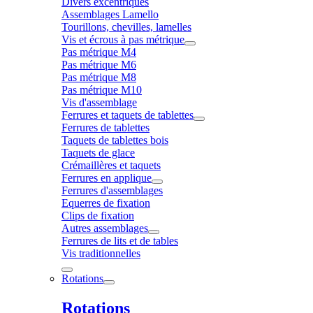
Divers excentriques
Assemblages Lamello
Tourillons, chevilles, lamelles
Vis et écrous à pas métrique
Pas métrique M4
Pas métrique M6
Pas métrique M8
Pas métrique M10
Vis d'assemblage
Ferrures et taquets de tablettes
Ferrures de tablettes
Taquets de tablettes bois
Taquets de glace
Crémaillères et taquets
Ferrures en applique
Ferrures d'assemblages
Equerres de fixation
Clips de fixation
Autres assemblages
Ferrures de lits et de tables
Vis traditionnelles
Rotations
Rotations