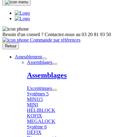
Besoin d'un conseil ?
Contactez-nous au
03 20 81 93 50
Commande par références
Retour
Ameublement
Assemblages
Assemblages
Excentriques
Systèmes 5
MINI15
MINI
HÉLIBLOCK
KOFIX
MEGALOCK
Système 6
DÉFIX