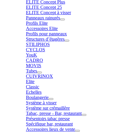
ELITE Concept Plus
ELITE Concept 25
ELITE Concept à visser
Panneaux rainurés
Profils Elite
Accessoires Elite
Profils pour panneaux
Structures d’étagères
STILIPHOS
CYCLOS
YouK
CADRO
MOVIS
Tubes
CUIVRINOX
Elite
Classic
Echelles
Boulangerie
Système à visser
Système sur crémaillère
Tabac, presse - Bar, restaurant
Présentoirs tabac presse
Spécifique bar, restaurant
Accessoires lieux de vente