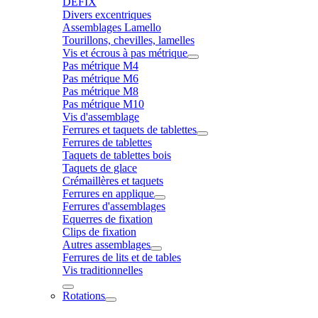
DÉFIX
Divers excentriques
Assemblages Lamello
Tourillons, chevilles, lamelles
Vis et écrous à pas métrique
Pas métrique M4
Pas métrique M6
Pas métrique M8
Pas métrique M10
Vis d'assemblage
Ferrures et taquets de tablettes
Ferrures de tablettes
Taquets de tablettes bois
Taquets de glace
Crémaillères et taquets
Ferrures en applique
Ferrures d'assemblages
Equerres de fixation
Clips de fixation
Autres assemblages
Ferrures de lits et de tables
Vis traditionnelles
Rotations