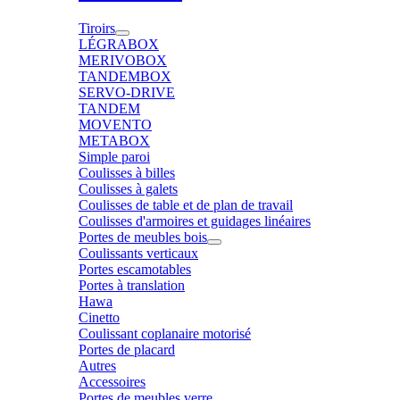
Tiroirs
LÉGRABOX
MERIVOBOX
TANDEMBOX
SERVO-DRIVE
TANDEM
MOVENTO
METABOX
Simple paroi
Coulisses à billes
Coulisses à galets
Coulisses de table et de plan de travail
Coulisses d'armoires et guidages linéaires
Portes de meubles bois
Coulissants verticaux
Portes escamotables
Portes à translation
Hawa
Cinetto
Coulissant coplanaire motorisé
Portes de placard
Autres
Accessoires
Portes de meubles verre