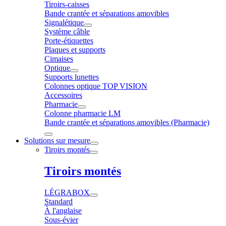
Tiroirs-caisses
Bande crantée et séparations amovibles
Signalétique
Système câble
Porte-étiquettes
Plaques et supports
Cimaises
Optique
Supports lunettes
Colonnes optique TOP VISION
Accessoires
Pharmacie
Colonne pharmacie LM
Bande crantée et séparations amovibles (Pharmacie)
Solutions sur mesure
Tiroirs montés
Tiroirs montés
LÉGRABOX
Standard
À l'anglaise
Sous-évier