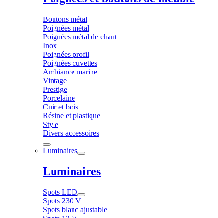
Boutons métal
Poignées métal
Poignées métal de chant
Inox
Poignées profil
Poignées cuvettes
Ambiance marine
Vintage
Prestige
Porcelaine
Cuir et bois
Résine et plastique
Style
Divers accessoires
Luminaires
Luminaires
Spots LED
Spots 230 V
Spots blanc ajustable