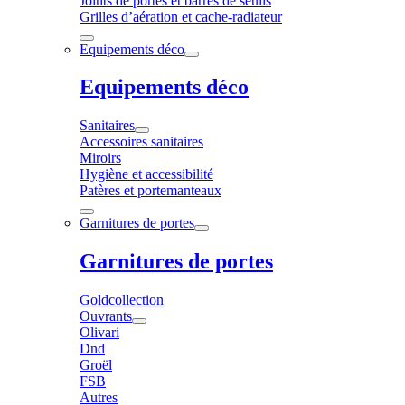
Joints de portes et barres de seuils
Grilles d’aération et cache-radiateur
Equipements déco
Equipements déco
Sanitaires
Accessoires sanitaires
Miroirs
Hygiène et accessibilité
Patères et portemanteaux
Garnitures de portes
Garnitures de portes
Goldcollection
Ouvrants
Olivari
Dnd
Groël
FSB
Autres