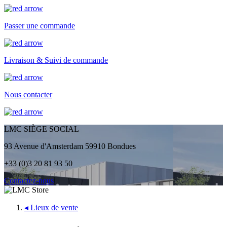
Passer une commande
Livraison & Suivi de commande
Nous contacter
LMC SIÈGE SOCIAL
93 Avenue d'Amsterdam 59910 Bondues
+33 (0)3 20 81 93 50
Contactez-nous
◂
Lieux de vente