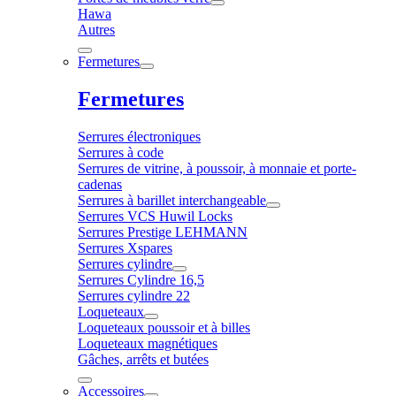
Hawa
Autres
Fermetures
Fermetures
Serrures électroniques
Serrures à code
Serrures de vitrine, à poussoir, à monnaie et porte-
cadenas
Serrures à barillet interchangeable
Serrures VCS Huwil Locks
Serrures Prestige LEHMANN
Serrures Xspares
Serrures cylindre
Serrures Cylindre 16,5
Serrures cylindre 22
Loqueteaux
Loqueteaux poussoir et à billes
Loqueteaux magnétiques
Gâches, arrêts et butées
Accessoires