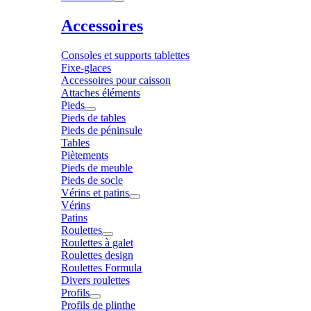
Accessoires
Consoles et supports tablettes
Fixe-glaces
Accessoires pour caisson
Attaches éléments
Pieds
Pieds de tables
Pieds de péninsule
Tables
Piètements
Pieds de meuble
Pieds de socle
Vérins et patins
Vérins
Patins
Roulettes
Roulettes à galet
Roulettes design
Roulettes Formula
Divers roulettes
Profils
Profils de plinthe