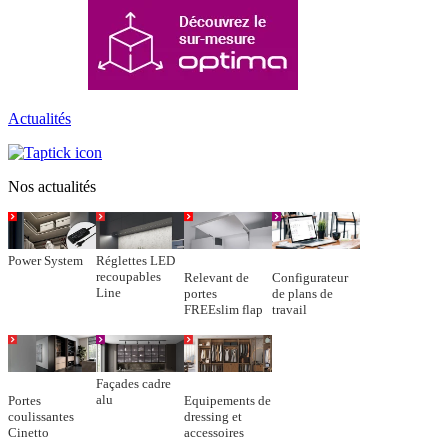
Actualités
Nos actualités
Power System
Réglettes LED
recoupables
Relevant de
Configurateur
Line
portes
de plans de
FREEslim flap
travail
Façades cadre
alu
Portes
Equipements de
coulissantes
dressing et
Cinetto
accessoires