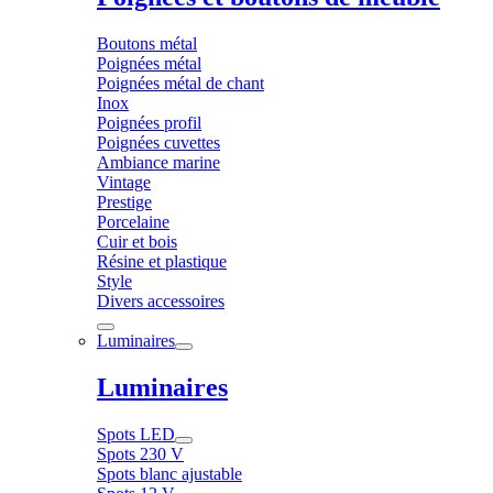
Boutons métal
Poignées métal
Poignées métal de chant
Inox
Poignées profil
Poignées cuvettes
Ambiance marine
Vintage
Prestige
Porcelaine
Cuir et bois
Résine et plastique
Style
Divers accessoires
Luminaires
Luminaires
Spots LED
Spots 230 V
Spots blanc ajustable