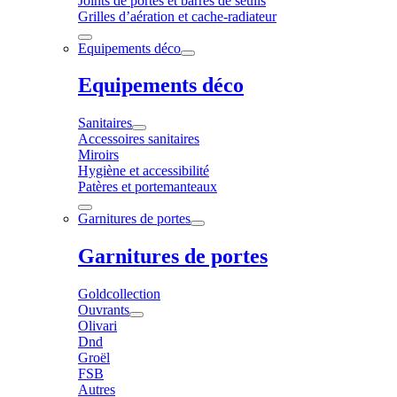
Joints de portes et barres de seuils
Grilles d’aération et cache-radiateur
Equipements déco
Equipements déco
Sanitaires
Accessoires sanitaires
Miroirs
Hygiène et accessibilité
Patères et portemanteaux
Garnitures de portes
Garnitures de portes
Goldcollection
Ouvrants
Olivari
Dnd
Groël
FSB
Autres