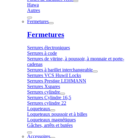
Hawa
Autres
Fermetures
Fermetures
Serrures électroniques
Serrures à code
Serrures de vitrine, à poussoir, à monnaie et porte-
cadenas
Serrures à barillet interchangeable
Serrures VCS Huwil Locks
Serrures Prestige LEHMANN
Serrures Xspares
Serrures cylindre
Serrures Cylindre 16,5
Serrures cylindre 22
Loqueteaux
Loqueteaux poussoir et à billes
Loqueteaux magnétiques
Gâches, arrêts et butées
Accessoires