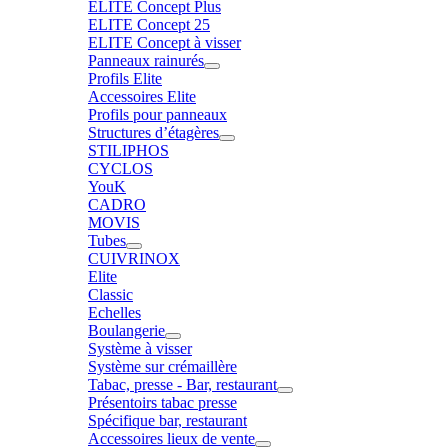
ELITE Concept Plus
ELITE Concept 25
ELITE Concept à visser
Panneaux rainurés
Profils Elite
Accessoires Elite
Profils pour panneaux
Structures d’étagères
STILIPHOS
CYCLOS
YouK
CADRO
MOVIS
Tubes
CUIVRINOX
Elite
Classic
Echelles
Boulangerie
Système à visser
Système sur crémaillère
Tabac, presse - Bar, restaurant
Présentoirs tabac presse
Spécifique bar, restaurant
Accessoires lieux de vente