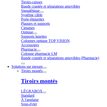
Tiroirs-caisses
Bande crantée et séparations amovibles
Signalétique
Système câble
Porte-étiquettes
Plaques et supports
Cimaises
Optique
Supports lunettes
Colonnes optique TOP VISION
Accessoires
Pharmacie
Colonne pharmacie LM
Bande crantée et séparations amovibles (Pharmacie)
Solutions sur mesure
Tiroirs montés
Tiroirs montés
LÉGRABOX
Standard
À l'anglaise
Sous-évier