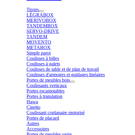
Tiroirs
LÉGRABOX
MERIVOBOX
TANDEMBOX
SERVO-DRIVE
TANDEM
MOVENTO
METABOX
Simple paroi
Coulisses à billes
Coulisses à galets
Coulisses de table et de plan de travail
Coulisses d'armoires et guidages linéaires
Portes de meubles bois
Coulissants verticaux
Portes escamotables
Portes à translation
Hawa
Cinetto
Coulissant coplanaire motorisé
Portes de placard
Autres
Accessoires
Portes de meubles verre