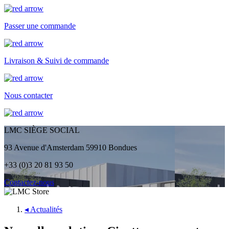
Passer une commande
Livraison & Suivi de commande
Nous contacter
LMC SIÈGE SOCIAL
93 Avenue d'Amsterdam 59910 Bondues
+33 (0)3 20 81 93 50
Contactez-nous
◂
Actualités