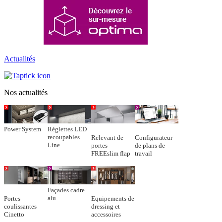
Actualités
Nos actualités
Power System
Réglettes LED
recoupables
Relevant de
Configurateur
Line
portes
de plans de
FREEslim flap
travail
Façades cadre
alu
Portes
Equipements de
coulissantes
dressing et
Cinetto
accessoires