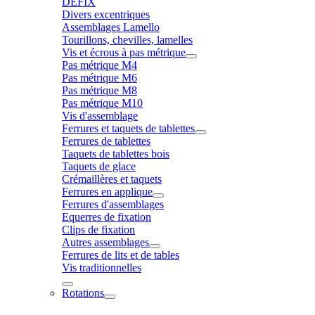
DÉFIX
Divers excentriques
Assemblages Lamello
Tourillons, chevilles, lamelles
Vis et écrous à pas métrique
Pas métrique M4
Pas métrique M6
Pas métrique M8
Pas métrique M10
Vis d'assemblage
Ferrures et taquets de tablettes
Ferrures de tablettes
Taquets de tablettes bois
Taquets de glace
Crémaillères et taquets
Ferrures en applique
Ferrures d'assemblages
Equerres de fixation
Clips de fixation
Autres assemblages
Ferrures de lits et de tables
Vis traditionnelles
Rotations