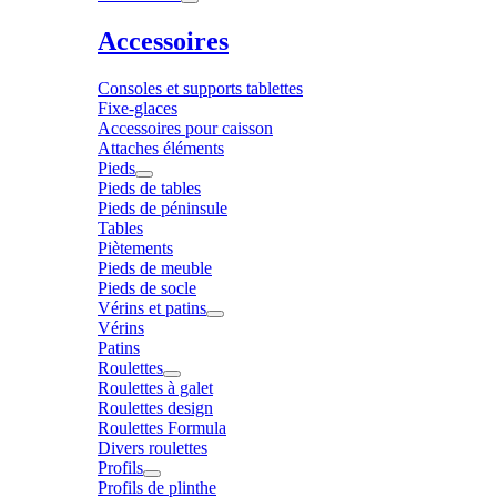
Accessoires
Consoles et supports tablettes
Fixe-glaces
Accessoires pour caisson
Attaches éléments
Pieds
Pieds de tables
Pieds de péninsule
Tables
Piètements
Pieds de meuble
Pieds de socle
Vérins et patins
Vérins
Patins
Roulettes
Roulettes à galet
Roulettes design
Roulettes Formula
Divers roulettes
Profils
Profils de plinthe