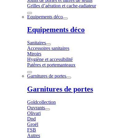
Joints de portes et barres de seuils
Grilles d’aération et cache-radiateur
Equipements déco
Equipements déco
Sanitaires
Accessoires sanitaires
Miroirs
Hygiène et accessibilité
Patères et portemanteaux
Garnitures de portes
Garnitures de portes
Goldcollection
Ouvrants
Olivari
Dnd
Groël
FSB
Autres