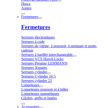
Hawa
Autres
Fermetures
Fermetures
Serrures électroniques
Serrures à code
Serrures de vitrine, à poussoir, à monnaie et porte-
cadenas
Serrures à barillet interchangeable
Serrures VCS Huwil Locks
Serrures Prestige LEHMANN
Serrures Xspares
Serrures cylindre
Serrures Cylindre 16,5
Serrures cylindre 22
Loqueteaux
Loqueteaux poussoir et à billes
Loqueteaux magnétiques
Gâches, arrêts et butées
Accessoires