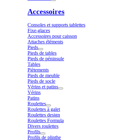
Accessoires
Consoles et supports tablettes
Fixe-glaces
Accessoires pour caisson
Attaches éléments
Pieds
Pieds de tables
Pieds de péninsule
Tables
Piètements
Pieds de meuble
Pieds de socle
Vérins et patins
Vérins
Patins
Roulettes
Roulettes à galet
Roulettes design
Roulettes Formula
Divers roulettes
Profils
Profils de plinthe