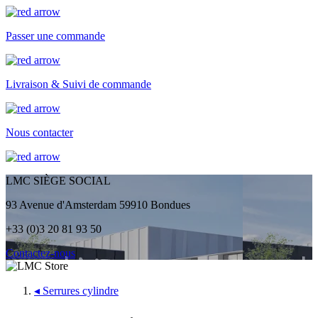
Passer une commande
Livraison & Suivi de commande
Nous contacter
LMC SIÈGE SOCIAL
93 Avenue d'Amsterdam 59910 Bondues
+33 (0)3 20 81 93 50
Contactez-nous
◂
Serrures cylindre