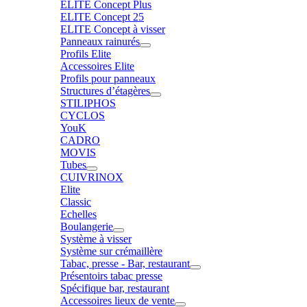
ELITE Concept Plus
ELITE Concept 25
ELITE Concept à visser
Panneaux rainurés
Profils Elite
Accessoires Elite
Profils pour panneaux
Structures d’étagères
STILIPHOS
CYCLOS
YouK
CADRO
MOVIS
Tubes
CUIVRINOX
Elite
Classic
Echelles
Boulangerie
Système à visser
Système sur crémaillère
Tabac, presse - Bar, restaurant
Présentoirs tabac presse
Spécifique bar, restaurant
Accessoires lieux de vente