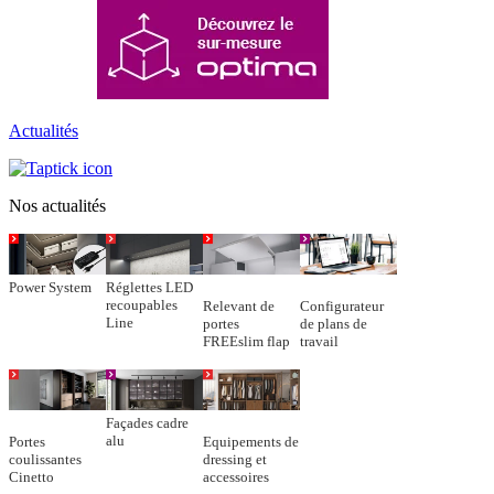
Actualités
Nos actualités
Power System
Réglettes LED
recoupables
Relevant de
Configurateur
Line
portes
de plans de
FREEslim flap
travail
Façades cadre
alu
Portes
Equipements de
coulissantes
dressing et
Cinetto
accessoires