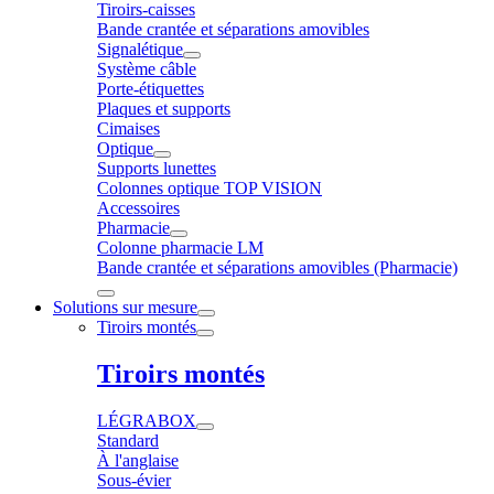
Tiroirs-caisses
Bande crantée et séparations amovibles
Signalétique
Système câble
Porte-étiquettes
Plaques et supports
Cimaises
Optique
Supports lunettes
Colonnes optique TOP VISION
Accessoires
Pharmacie
Colonne pharmacie LM
Bande crantée et séparations amovibles (Pharmacie)
Solutions sur mesure
Tiroirs montés
Tiroirs montés
LÉGRABOX
Standard
À l'anglaise
Sous-évier