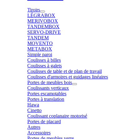
Tiroirs
LÉGRABOX
MERIVOBOX
TANDEMBOX
SERVO-DRIVE
TANDEM
MOVENTO
METABOX
Simple paroi
Coulisses à billes
Coulisses à galets
Coulisses de table et de plan de travail
Coulisses d'armoires et guidages linéaires
Portes de meubles bois
Coulissants verticaux
Portes escamotables
Portes à translation
Hawa
Cinetto
Coulissant coplanaire motorisé
Portes de placard
Autres
Accessoires
Portes de meubles verre