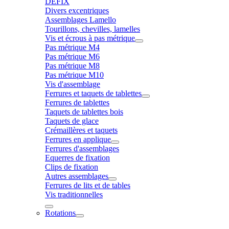
DÉFIX
Divers excentriques
Assemblages Lamello
Tourillons, chevilles, lamelles
Vis et écrous à pas métrique
Pas métrique M4
Pas métrique M6
Pas métrique M8
Pas métrique M10
Vis d'assemblage
Ferrures et taquets de tablettes
Ferrures de tablettes
Taquets de tablettes bois
Taquets de glace
Crémaillères et taquets
Ferrures en applique
Ferrures d'assemblages
Equerres de fixation
Clips de fixation
Autres assemblages
Ferrures de lits et de tables
Vis traditionnelles
Rotations