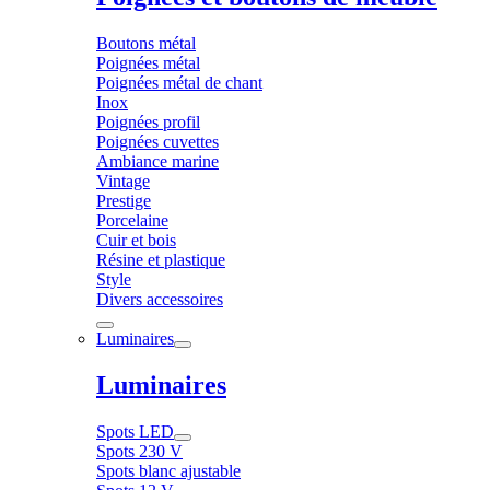
Boutons métal
Poignées métal
Poignées métal de chant
Inox
Poignées profil
Poignées cuvettes
Ambiance marine
Vintage
Prestige
Porcelaine
Cuir et bois
Résine et plastique
Style
Divers accessoires
Luminaires
Luminaires
Spots LED
Spots 230 V
Spots blanc ajustable