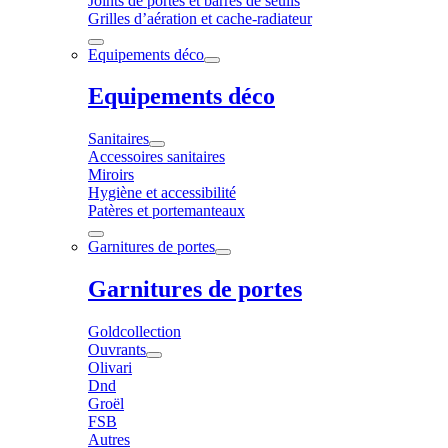
Joints de portes et barres de seuils
Grilles d’aération et cache-radiateur
Equipements déco
Equipements déco
Sanitaires
Accessoires sanitaires
Miroirs
Hygiène et accessibilité
Patères et portemanteaux
Garnitures de portes
Garnitures de portes
Goldcollection
Ouvrants
Olivari
Dnd
Groël
FSB
Autres