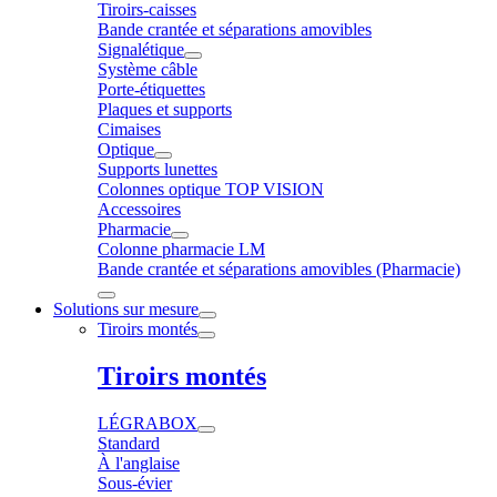
Tiroirs-caisses
Bande crantée et séparations amovibles
Signalétique
Système câble
Porte-étiquettes
Plaques et supports
Cimaises
Optique
Supports lunettes
Colonnes optique TOP VISION
Accessoires
Pharmacie
Colonne pharmacie LM
Bande crantée et séparations amovibles (Pharmacie)
Solutions sur mesure
Tiroirs montés
Tiroirs montés
LÉGRABOX
Standard
À l'anglaise
Sous-évier