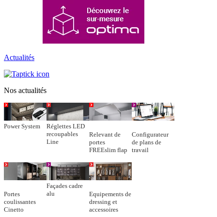
Actualités
Nos actualités
Power System
Réglettes LED
recoupables
Relevant de
Configurateur
Line
portes
de plans de
FREEslim flap
travail
Façades cadre
alu
Portes
Equipements de
coulissantes
dressing et
Cinetto
accessoires