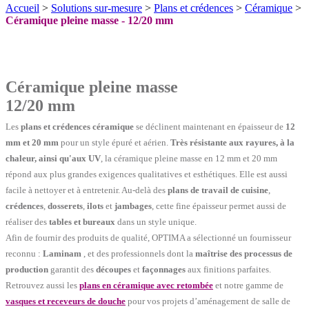
Accueil
>
Solutions sur-mesure
>
Plans et crédences
>
Céramique
>
Céramique pleine masse - 12/20 mm
Céramique pleine masse
12/20 mm
Les
plans et crédences céramique
se déclinent maintenant en épaisseur de
12
mm et 20 mm
pour un style épuré et aérien.
Très résistante aux rayures, à la
chaleur, ainsi qu'aux UV
, la céramique pleine masse en 12 mm et 20 mm
répond aux plus grandes exigences qualitatives et esthétiques. Elle est aussi
facile à nettoyer et à entretenir. Au-delà des
plans de travail de cuisine
,
crédences
,
dosserets
,
ilots
et
jambages
, cette fine épaisseur permet aussi de
réaliser des
tables et bureaux
dans un style unique.
Afin de fournir des produits de qualité, OPTIMA a sélectionné un fournisseur
reconnu :
Laminam
, et des professionnels dont la
maîtrise des processus de
production
garantit des
découpes
et
façonnages
aux finitions parfaites.
Retrouvez aussi les
plans en céramique avec retombée
et notre gamme de
vasques et receveurs de douche
pour vos projets d’aménagement de salle de