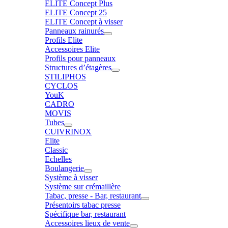
ELITE Concept Plus
ELITE Concept 25
ELITE Concept à visser
Panneaux rainurés
Profils Elite
Accessoires Elite
Profils pour panneaux
Structures d’étagères
STILIPHOS
CYCLOS
YouK
CADRO
MOVIS
Tubes
CUIVRINOX
Elite
Classic
Echelles
Boulangerie
Système à visser
Système sur crémaillère
Tabac, presse - Bar, restaurant
Présentoirs tabac presse
Spécifique bar, restaurant
Accessoires lieux de vente