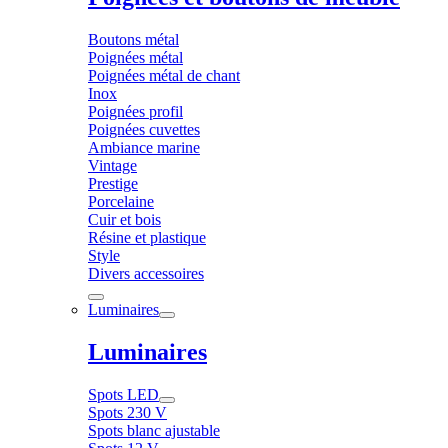
Boutons métal
Poignées métal
Poignées métal de chant
Inox
Poignées profil
Poignées cuvettes
Ambiance marine
Vintage
Prestige
Porcelaine
Cuir et bois
Résine et plastique
Style
Divers accessoires
Luminaires
Luminaires
Spots LED
Spots 230 V
Spots blanc ajustable