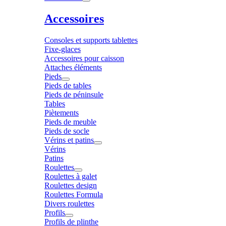
Accessoires
Consoles et supports tablettes
Fixe-glaces
Accessoires pour caisson
Attaches éléments
Pieds
Pieds de tables
Pieds de péninsule
Tables
Piètements
Pieds de meuble
Pieds de socle
Vérins et patins
Vérins
Patins
Roulettes
Roulettes à galet
Roulettes design
Roulettes Formula
Divers roulettes
Profils
Profils de plinthe