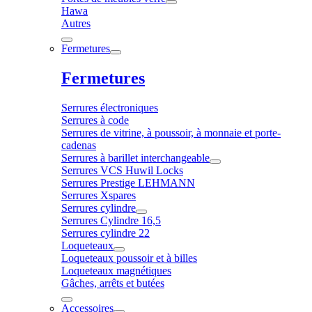
Hawa
Autres
Fermetures
Fermetures
Serrures électroniques
Serrures à code
Serrures de vitrine, à poussoir, à monnaie et porte-
cadenas
Serrures à barillet interchangeable
Serrures VCS Huwil Locks
Serrures Prestige LEHMANN
Serrures Xspares
Serrures cylindre
Serrures Cylindre 16,5
Serrures cylindre 22
Loqueteaux
Loqueteaux poussoir et à billes
Loqueteaux magnétiques
Gâches, arrêts et butées
Accessoires