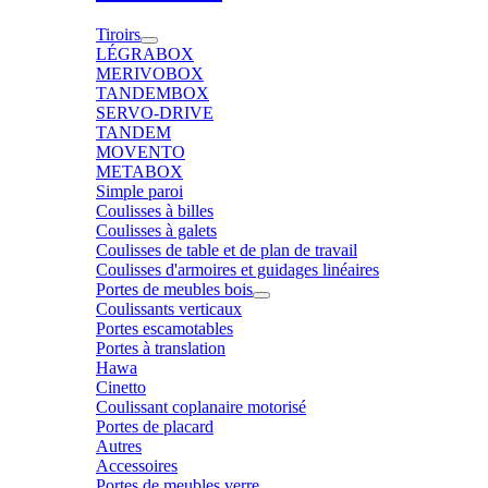
Tiroirs
LÉGRABOX
MERIVOBOX
TANDEMBOX
SERVO-DRIVE
TANDEM
MOVENTO
METABOX
Simple paroi
Coulisses à billes
Coulisses à galets
Coulisses de table et de plan de travail
Coulisses d'armoires et guidages linéaires
Portes de meubles bois
Coulissants verticaux
Portes escamotables
Portes à translation
Hawa
Cinetto
Coulissant coplanaire motorisé
Portes de placard
Autres
Accessoires
Portes de meubles verre