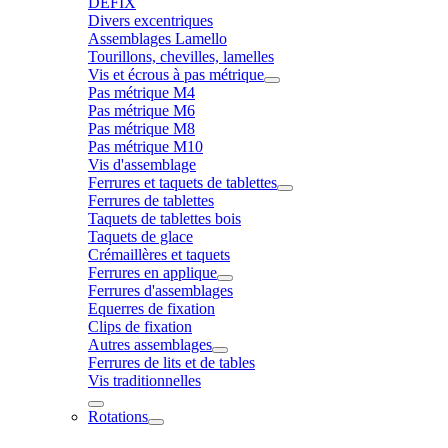
DÉFIX
Divers excentriques
Assemblages Lamello
Tourillons, chevilles, lamelles
Vis et écrous à pas métrique
Pas métrique M4
Pas métrique M6
Pas métrique M8
Pas métrique M10
Vis d'assemblage
Ferrures et taquets de tablettes
Ferrures de tablettes
Taquets de tablettes bois
Taquets de glace
Crémaillères et taquets
Ferrures en applique
Ferrures d'assemblages
Equerres de fixation
Clips de fixation
Autres assemblages
Ferrures de lits et de tables
Vis traditionnelles
Rotations