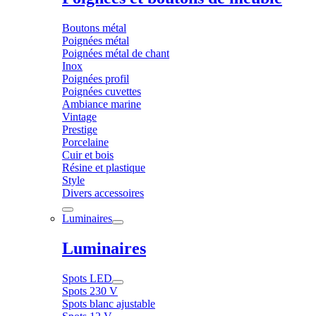
Boutons métal
Poignées métal
Poignées métal de chant
Inox
Poignées profil
Poignées cuvettes
Ambiance marine
Vintage
Prestige
Porcelaine
Cuir et bois
Résine et plastique
Style
Divers accessoires
Luminaires
Luminaires
Spots LED
Spots 230 V
Spots blanc ajustable