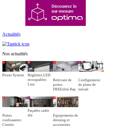
Actualités
Nos actualités
Power System
Réglettes LED
recoupables
Relevant de
Configurateur
Line
portes
de plans de
FREEslim flap
travail
Façades cadre
alu
Portes
Equipements de
coulissantes
dressing et
Cinetto
accessoires