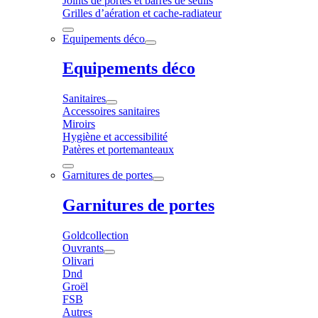
Joints de portes et barres de seuils
Grilles d’aération et cache-radiateur
Equipements déco
Equipements déco
Sanitaires
Accessoires sanitaires
Miroirs
Hygiène et accessibilité
Patères et portemanteaux
Garnitures de portes
Garnitures de portes
Goldcollection
Ouvrants
Olivari
Dnd
Groël
FSB
Autres