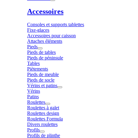
Accessoires
Consoles et supports tablettes
Fixe-glaces
Accessoires pour caisson
Attaches éléments
Pieds
Pieds de tables
Pieds de péninsule
Tables
Piètements
Pieds de meuble
Pieds de socle
Vérins et patins
Vérins
Patins
Roulettes
Roulettes à galet
Roulettes design
Roulettes Formula
Divers roulettes
Profils
Profils de plinthe