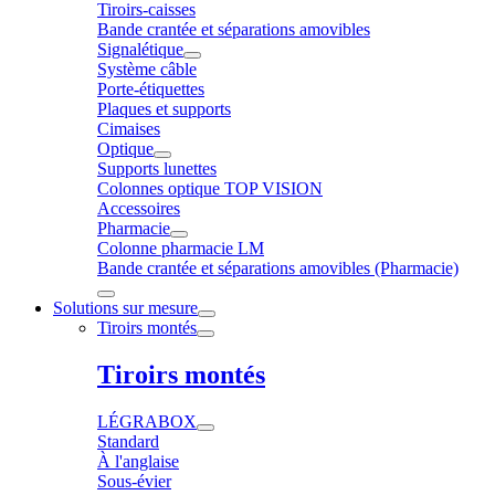
Tiroirs-caisses
Bande crantée et séparations amovibles
Signalétique
Système câble
Porte-étiquettes
Plaques et supports
Cimaises
Optique
Supports lunettes
Colonnes optique TOP VISION
Accessoires
Pharmacie
Colonne pharmacie LM
Bande crantée et séparations amovibles (Pharmacie)
Solutions sur mesure
Tiroirs montés
Tiroirs montés
LÉGRABOX
Standard
À l'anglaise
Sous-évier