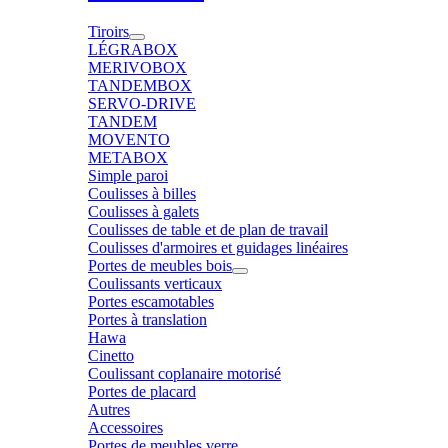
Tiroirs
LÉGRABOX
MERIVOBOX
TANDEMBOX
SERVO-DRIVE
TANDEM
MOVENTO
METABOX
Simple paroi
Coulisses à billes
Coulisses à galets
Coulisses de table et de plan de travail
Coulisses d'armoires et guidages linéaires
Portes de meubles bois
Coulissants verticaux
Portes escamotables
Portes à translation
Hawa
Cinetto
Coulissant coplanaire motorisé
Portes de placard
Autres
Accessoires
Portes de meubles verre