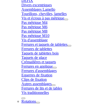
DÉFIX
Divers excentriques
Assemblages Lamello
Tourillons, chevilles, lamelles
Vis et écrous à pas métrique
Pas métrique M4
Pas métrique M6
Pas métrique M8
Pas métrique M10
Vis d'assemblage
Ferrures et taquets de tablettes
Ferrures de tablettes
Taquets de tablettes bois
Taquets de glace
Crémaillères et taquets
Ferrures en applique
Ferrures d'assemblages
Equerres de fixation
Clips de fixation
Autres assemblages
Ferrures de lits et de tables
Vis traditionnelles
Rotations