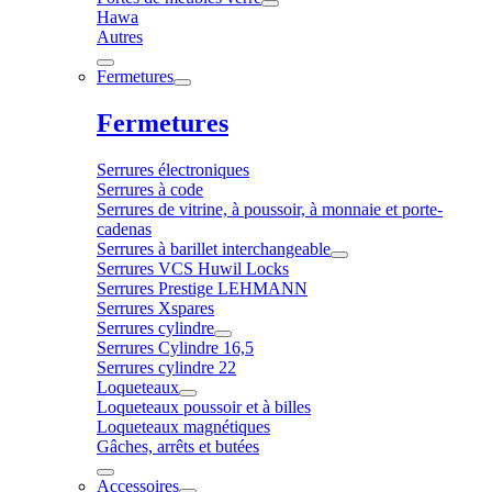
Hawa
Autres
Fermetures
Fermetures
Serrures électroniques
Serrures à code
Serrures de vitrine, à poussoir, à monnaie et porte-
cadenas
Serrures à barillet interchangeable
Serrures VCS Huwil Locks
Serrures Prestige LEHMANN
Serrures Xspares
Serrures cylindre
Serrures Cylindre 16,5
Serrures cylindre 22
Loqueteaux
Loqueteaux poussoir et à billes
Loqueteaux magnétiques
Gâches, arrêts et butées
Accessoires