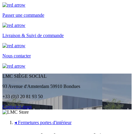
Passer une commande
Livraison & Suivi de commande
Nous contacter
LMC SIÈGE SOCIAL
93 Avenue d'Amsterdam 59910 Bondues
+33 (0)3 20 81 93 50
Contactez-nous
◂
Fermetures portes d'intérieur