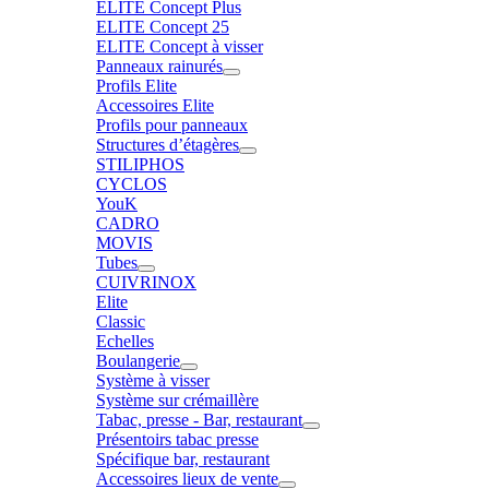
ELITE Concept Plus
ELITE Concept 25
ELITE Concept à visser
Panneaux rainurés
Profils Elite
Accessoires Elite
Profils pour panneaux
Structures d’étagères
STILIPHOS
CYCLOS
YouK
CADRO
MOVIS
Tubes
CUIVRINOX
Elite
Classic
Echelles
Boulangerie
Système à visser
Système sur crémaillère
Tabac, presse - Bar, restaurant
Présentoirs tabac presse
Spécifique bar, restaurant
Accessoires lieux de vente