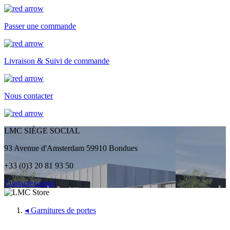
Passer une commande
Livraison & Suivi de commande
Nous contacter
LMC SIÈGE SOCIAL
93 Avenue d'Amsterdam 59910 Bondues
+33 (0)3 20 81 93 50
Contactez-nous
◂
Garnitures de portes