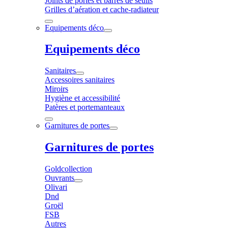
Joints de portes et barres de seuils
Grilles d’aération et cache-radiateur
Equipements déco
Equipements déco
Sanitaires
Accessoires sanitaires
Miroirs
Hygiène et accessibilité
Patères et portemanteaux
Garnitures de portes
Garnitures de portes
Goldcollection
Ouvrants
Olivari
Dnd
Groël
FSB
Autres