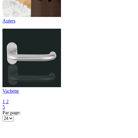
Autres
Vachette
1
2
5
Par page: