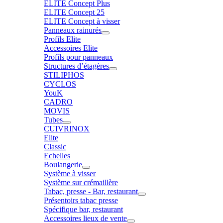
ELITE Concept Plus
ELITE Concept 25
ELITE Concept à visser
Panneaux rainurés
Profils Elite
Accessoires Elite
Profils pour panneaux
Structures d’étagères
STILIPHOS
CYCLOS
YouK
CADRO
MOVIS
Tubes
CUIVRINOX
Elite
Classic
Echelles
Boulangerie
Système à visser
Système sur crémaillère
Tabac, presse - Bar, restaurant
Présentoirs tabac presse
Spécifique bar, restaurant
Accessoires lieux de vente