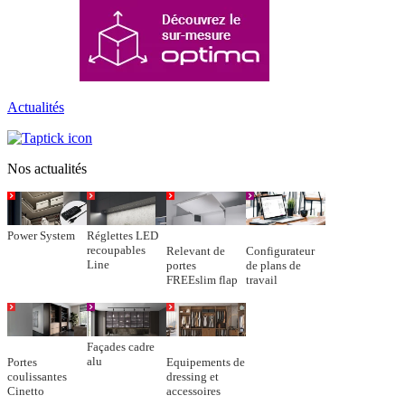
Actualités
Nos actualités
Power System
Réglettes LED
recoupables
Relevant de
Configurateur
Line
portes
de plans de
FREEslim flap
travail
Façades cadre
alu
Portes
Equipements de
coulissantes
dressing et
Cinetto
accessoires