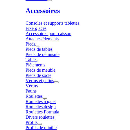
Accessoires
Consoles et supports tablettes
Fixe-glaces
Accessoires pour caisson
Attaches éléments
Pieds
Pieds de tables
Pieds de péninsule
Tables
Piètements
Pieds de meuble
Pieds de socle
Vérins et patins
Vérins
Patins
Roulettes
Roulettes à galet
Roulettes design
Roulettes Formula
Divers roulettes
Profils
Profils de plinthe