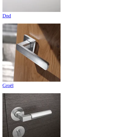
Dnd
Groël