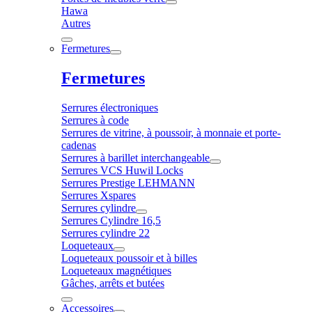
Hawa
Autres
Fermetures
Fermetures
Serrures électroniques
Serrures à code
Serrures de vitrine, à poussoir, à monnaie et porte-
cadenas
Serrures à barillet interchangeable
Serrures VCS Huwil Locks
Serrures Prestige LEHMANN
Serrures Xspares
Serrures cylindre
Serrures Cylindre 16,5
Serrures cylindre 22
Loqueteaux
Loqueteaux poussoir et à billes
Loqueteaux magnétiques
Gâches, arrêts et butées
Accessoires