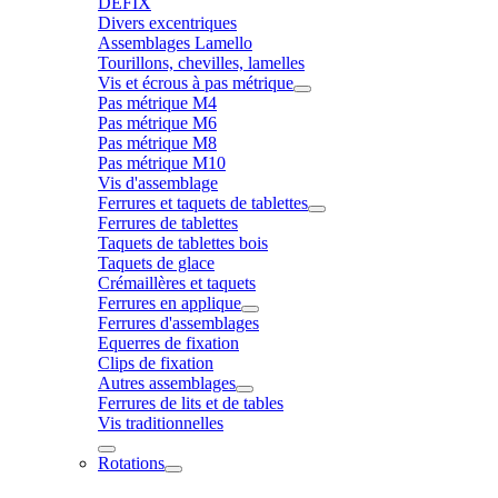
DÉFIX
Divers excentriques
Assemblages Lamello
Tourillons, chevilles, lamelles
Vis et écrous à pas métrique
Pas métrique M4
Pas métrique M6
Pas métrique M8
Pas métrique M10
Vis d'assemblage
Ferrures et taquets de tablettes
Ferrures de tablettes
Taquets de tablettes bois
Taquets de glace
Crémaillères et taquets
Ferrures en applique
Ferrures d'assemblages
Equerres de fixation
Clips de fixation
Autres assemblages
Ferrures de lits et de tables
Vis traditionnelles
Rotations