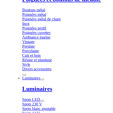
Boutons métal
Poignées métal
Poignées métal de chant
Inox
Poignées profil
Poignées cuvettes
Ambiance marine
Vintage
Prestige
Porcelaine
Cuir et bois
Résine et plastique
Style
Divers accessoires
Luminaires
Luminaires
Spots LED
Spots 230 V
Spots blanc ajustable