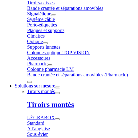
Tiroirs-caisses
Bande crantée et séparations amovibles
Signalétique
Système câble
Porte-étiquettes
Plaques et supports
Cimaises
Optique
Supports lunettes
Colonnes optique TOP VISION
Accessoires
Pharmacie
Colonne pharmacie LM
Bande crantée et séparations amovibles (Pharmacie)
Solutions sur mesure
Tiroirs montés
Tiroirs montés
LÉGRABOX
Standard
À l'anglaise
Sous-évier