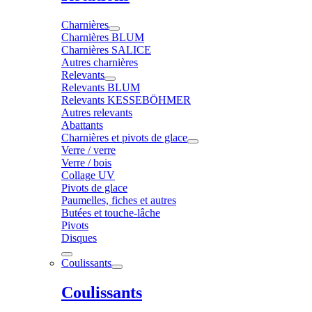
Charnières
Charnières BLUM
Charnières SALICE
Autres charnières
Relevants
Relevants BLUM
Relevants KESSEBÖHMER
Autres relevants
Abattants
Charnières et pivots de glace
Verre / verre
Verre / bois
Collage UV
Pivots de glace
Paumelles, fiches et autres
Butées et touche-lâche
Pivots
Disques
Coulissants
Coulissants