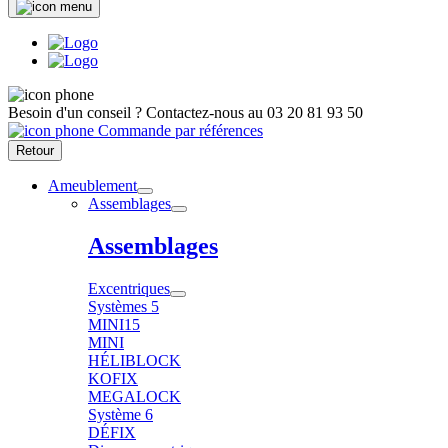
Besoin d'un conseil ?
Contactez-nous au
03 20 81 93 50
Commande par références
Retour
Ameublement
Assemblages
Assemblages
Excentriques
Systèmes 5
MINI15
MINI
HÉLIBLOCK
KOFIX
MEGALOCK
Système 6
DÉFIX