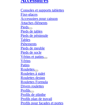
Accessoires
Consoles et supports tablettes
Fixe-glaces
Accessoires pour caisson
Attaches éléments
Pieds
Pieds de tables
Pieds de péninsule
Tables
Piètements
Pieds de meuble
Pieds de socle
Vérins et patins
Vérins
Patins
Roulettes
Roulettes à galet
Roulettes design
Roulettes Formula
Divers roulettes
Profils
Profils de plinthe
Profils plan de travail
Profils pour façades et portes