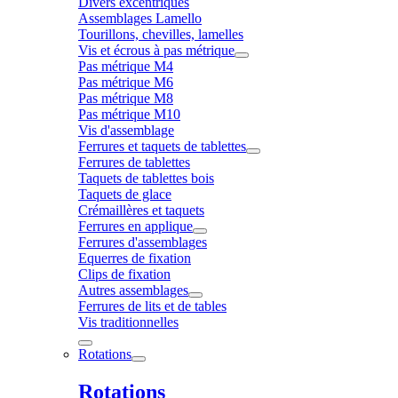
Divers excentriques
Assemblages Lamello
Tourillons, chevilles, lamelles
Vis et écrous à pas métrique
Pas métrique M4
Pas métrique M6
Pas métrique M8
Pas métrique M10
Vis d'assemblage
Ferrures et taquets de tablettes
Ferrures de tablettes
Taquets de tablettes bois
Taquets de glace
Crémaillères et taquets
Ferrures en applique
Ferrures d'assemblages
Equerres de fixation
Clips de fixation
Autres assemblages
Ferrures de lits et de tables
Vis traditionnelles
Rotations
Rotations