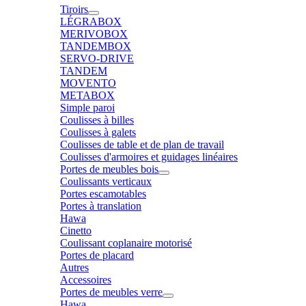
Tiroirs
LÉGRABOX
MERIVOBOX
TANDEMBOX
SERVO-DRIVE
TANDEM
MOVENTO
METABOX
Simple paroi
Coulisses à billes
Coulisses à galets
Coulisses de table et de plan de travail
Coulisses d'armoires et guidages linéaires
Portes de meubles bois
Coulissants verticaux
Portes escamotables
Portes à translation
Hawa
Cinetto
Coulissant coplanaire motorisé
Portes de placard
Autres
Accessoires
Portes de meubles verre
Hawa