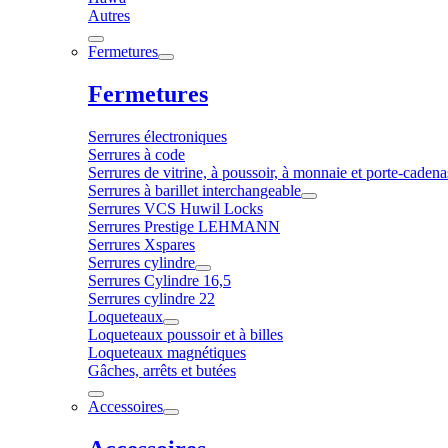
Autres
Fermetures
Fermetures
Serrures électroniques
Serrures à code
Serrures de vitrine, à poussoir, à monnaie et porte-cadena
Serrures à barillet interchangeable
Serrures VCS Huwil Locks
Serrures Prestige LEHMANN
Serrures Xspares
Serrures cylindre
Serrures Cylindre 16,5
Serrures cylindre 22
Loqueteaux
Loqueteaux poussoir et à billes
Loqueteaux magnétiques
Gâches, arrêts et butées
Accessoires