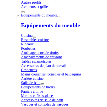
Autres profils
Aérateurs et grilles
Equipements du meuble
Equipements du meuble
Cuisine
Ensembles cuisine
Rideaux
Poubelles
Aménagements de tiroirs
Aménagements de caissons
Tables escamotables
Accessoires de plan de travail
Crédences
Mains courantes, consoles et baldaquins
Arrière-cuisine
Salle de bain
Equipements de tiroirs
Paniers à linge
Miroirs et fixes-glaces
Accessoires de salle de bain
Vasques et consoles de vasques