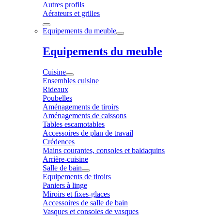
Autres profils
Aérateurs et grilles
Equipements du meuble
Equipements du meuble
Cuisine
Ensembles cuisine
Rideaux
Poubelles
Aménagements de tiroirs
Aménagements de caissons
Tables escamotables
Accessoires de plan de travail
Crédences
Mains courantes, consoles et baldaquins
Arrière-cuisine
Salle de bain
Equipements de tiroirs
Paniers à linge
Miroirs et fixes-glaces
Accessoires de salle de bain
Vasques et consoles de vasques