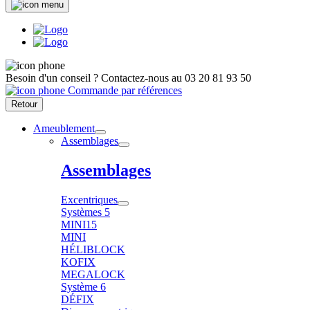
Besoin d'un conseil ?
Contactez-nous au
03 20 81 93 50
Commande par références
Retour
Ameublement
Assemblages
Assemblages
Excentriques
Systèmes 5
MINI15
MINI
HÉLIBLOCK
KOFIX
MEGALOCK
Système 6
DÉFIX