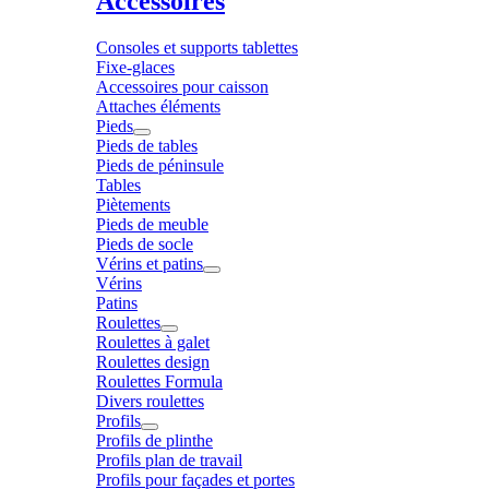
Accessoires
Consoles et supports tablettes
Fixe-glaces
Accessoires pour caisson
Attaches éléments
Pieds
Pieds de tables
Pieds de péninsule
Tables
Piètements
Pieds de meuble
Pieds de socle
Vérins et patins
Vérins
Patins
Roulettes
Roulettes à galet
Roulettes design
Roulettes Formula
Divers roulettes
Profils
Profils de plinthe
Profils plan de travail
Profils pour façades et portes