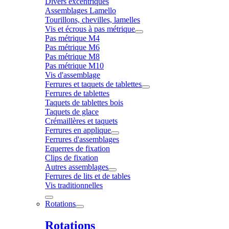
Divers excentriques
Assemblages Lamello
Tourillons, chevilles, lamelles
Vis et écrous à pas métrique
Pas métrique M4
Pas métrique M6
Pas métrique M8
Pas métrique M10
Vis d'assemblage
Ferrures et taquets de tablettes
Ferrures de tablettes
Taquets de tablettes bois
Taquets de glace
Crémaillères et taquets
Ferrures en applique
Ferrures d'assemblages
Equerres de fixation
Clips de fixation
Autres assemblages
Ferrures de lits et de tables
Vis traditionnelles
Rotations
Rotations