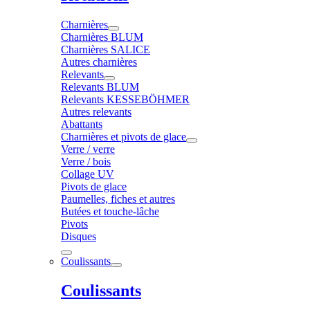
Charnières
Charnières BLUM
Charnières SALICE
Autres charnières
Relevants
Relevants BLUM
Relevants KESSEBÖHMER
Autres relevants
Abattants
Charnières et pivots de glace
Verre / verre
Verre / bois
Collage UV
Pivots de glace
Paumelles, fiches et autres
Butées et touche-lâche
Pivots
Disques
Coulissants
Coulissants