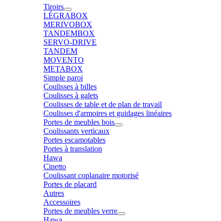
Tiroirs
LÉGRABOX
MERIVOBOX
TANDEMBOX
SERVO-DRIVE
TANDEM
MOVENTO
METABOX
Simple paroi
Coulisses à billes
Coulisses à galets
Coulisses de table et de plan de travail
Coulisses d'armoires et guidages linéaires
Portes de meubles bois
Coulissants verticaux
Portes escamotables
Portes à translation
Hawa
Cinetto
Coulissant coplanaire motorisé
Portes de placard
Autres
Accessoires
Portes de meubles verre
Hawa