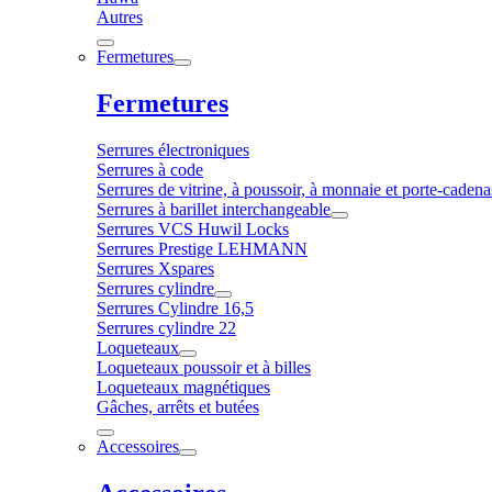
Autres
Fermetures
Fermetures
Serrures électroniques
Serrures à code
Serrures de vitrine, à poussoir, à monnaie et porte-cadena
Serrures à barillet interchangeable
Serrures VCS Huwil Locks
Serrures Prestige LEHMANN
Serrures Xspares
Serrures cylindre
Serrures Cylindre 16,5
Serrures cylindre 22
Loqueteaux
Loqueteaux poussoir et à billes
Loqueteaux magnétiques
Gâches, arrêts et butées
Accessoires