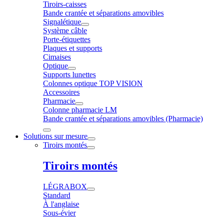
Tiroirs-caisses
Bande crantée et séparations amovibles
Signalétique
Système câble
Porte-étiquettes
Plaques et supports
Cimaises
Optique
Supports lunettes
Colonnes optique TOP VISION
Accessoires
Pharmacie
Colonne pharmacie LM
Bande crantée et séparations amovibles (Pharmacie)
Solutions sur mesure
Tiroirs montés
Tiroirs montés
LÉGRABOX
Standard
À l'anglaise
Sous-évier