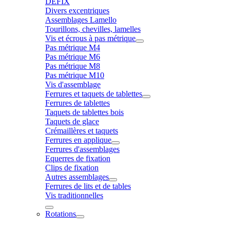
DÉFIX
Divers excentriques
Assemblages Lamello
Tourillons, chevilles, lamelles
Vis et écrous à pas métrique
Pas métrique M4
Pas métrique M6
Pas métrique M8
Pas métrique M10
Vis d'assemblage
Ferrures et taquets de tablettes
Ferrures de tablettes
Taquets de tablettes bois
Taquets de glace
Crémaillères et taquets
Ferrures en applique
Ferrures d'assemblages
Equerres de fixation
Clips de fixation
Autres assemblages
Ferrures de lits et de tables
Vis traditionnelles
Rotations