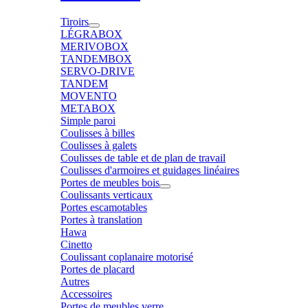
Tiroirs
LÉGRABOX
MERIVOBOX
TANDEMBOX
SERVO-DRIVE
TANDEM
MOVENTO
METABOX
Simple paroi
Coulisses à billes
Coulisses à galets
Coulisses de table et de plan de travail
Coulisses d'armoires et guidages linéaires
Portes de meubles bois
Coulissants verticaux
Portes escamotables
Portes à translation
Hawa
Cinetto
Coulissant coplanaire motorisé
Portes de placard
Autres
Accessoires
Portes de meubles verre