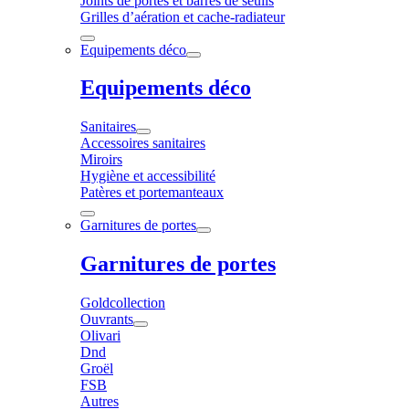
Joints de portes et barres de seuils
Grilles d’aération et cache-radiateur
Equipements déco
Equipements déco
Sanitaires
Accessoires sanitaires
Miroirs
Hygiène et accessibilité
Patères et portemanteaux
Garnitures de portes
Garnitures de portes
Goldcollection
Ouvrants
Olivari
Dnd
Groël
FSB
Autres