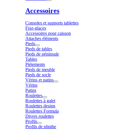
Accessoires
Consoles et supports tablettes
Fixe-glaces
Accessoires pour caisson
Attaches éléments
Pieds
Pieds de tables
Pieds de péninsule
Tables
Piètements
Pieds de meuble
Pieds de socle
Vérins et patins
Vérins
Patins
Roulettes
Roulettes à galet
Roulettes design
Roulettes Formula
Divers roulettes
Profils
Profils de plinthe