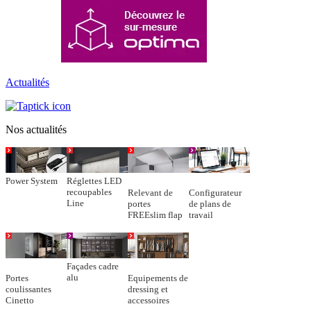
Actualités
Nos actualités
Power System
Réglettes LED
recoupables
Relevant de
Configurateur
Line
portes
de plans de
FREEslim flap
travail
Façades cadre
alu
Portes
Equipements de
coulissantes
dressing et
Cinetto
accessoires