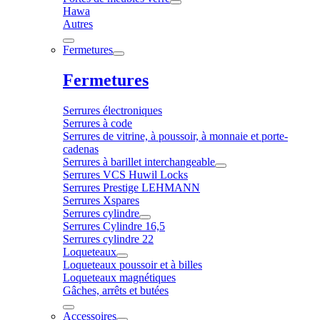
Hawa
Autres
Fermetures
Fermetures
Serrures électroniques
Serrures à code
Serrures de vitrine, à poussoir, à monnaie et porte-
cadenas
Serrures à barillet interchangeable
Serrures VCS Huwil Locks
Serrures Prestige LEHMANN
Serrures Xspares
Serrures cylindre
Serrures Cylindre 16,5
Serrures cylindre 22
Loqueteaux
Loqueteaux poussoir et à billes
Loqueteaux magnétiques
Gâches, arrêts et butées
Accessoires