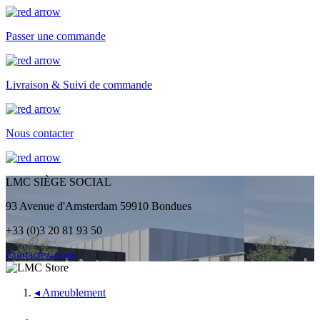
Passer une commande
Livraison & Suivi de commande
Nous contacter
LMC SIÈGE SOCIAL
93 Avenue d'Amsterdam 59910 Bondues
+33 (0)3 20 81 93 50
Contactez-nous
◂
Ameublement