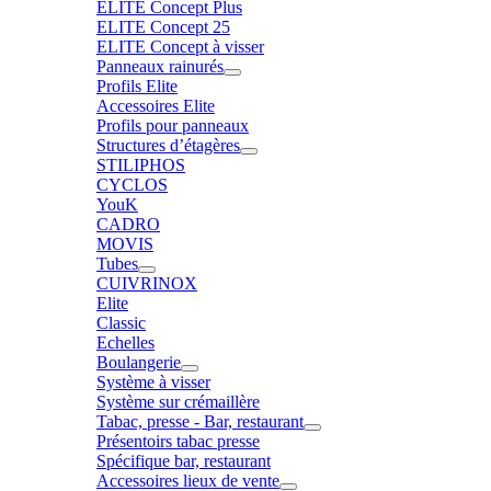
ELITE Concept Plus
ELITE Concept 25
ELITE Concept à visser
Panneaux rainurés
Profils Elite
Accessoires Elite
Profils pour panneaux
Structures d’étagères
STILIPHOS
CYCLOS
YouK
CADRO
MOVIS
Tubes
CUIVRINOX
Elite
Classic
Echelles
Boulangerie
Système à visser
Système sur crémaillère
Tabac, presse - Bar, restaurant
Présentoirs tabac presse
Spécifique bar, restaurant
Accessoires lieux de vente