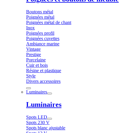
Boutons métal
Poignées métal
Poignées métal de chant
Inox
Poignées profil
Poignées cuvettes
Ambiance marine
Vintage
Prestige
Porcelaine
Cuir et bois
Résine et plastique
Style
Divers accessoires
Luminaires
Luminaires
Spots LED
Spots 230 V
Spots blanc ajustable