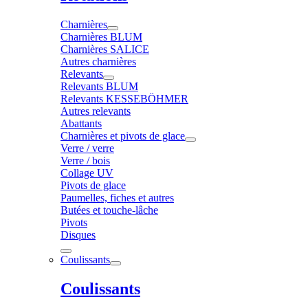
Charnières
Charnières BLUM
Charnières SALICE
Autres charnières
Relevants
Relevants BLUM
Relevants KESSEBÖHMER
Autres relevants
Abattants
Charnières et pivots de glace
Verre / verre
Verre / bois
Collage UV
Pivots de glace
Paumelles, fiches et autres
Butées et touche-lâche
Pivots
Disques
Coulissants
Coulissants