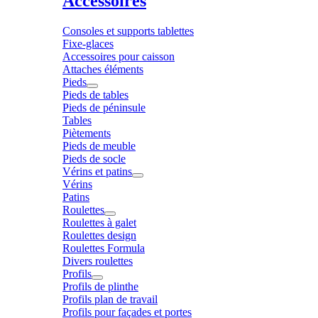
Accessoires
Consoles et supports tablettes
Fixe-glaces
Accessoires pour caisson
Attaches éléments
Pieds
Pieds de tables
Pieds de péninsule
Tables
Piètements
Pieds de meuble
Pieds de socle
Vérins et patins
Vérins
Patins
Roulettes
Roulettes à galet
Roulettes design
Roulettes Formula
Divers roulettes
Profils
Profils de plinthe
Profils plan de travail
Profils pour façades et portes