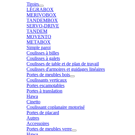
Tiroirs
LÉGRABOX
MERIVOBOX
TANDEMBOX
SERVO-DRIVE
TANDEM
MOVENTO
METABOX
Simple paroi
Coulisses à billes
Coulisses à galets
Coulisses de table et de plan de travail
Coulisses d'armoires et guidages linéaires
Portes de meubles bois
Coulissants verticaux
Portes escamotables
Portes à translation
Hawa
Cinetto
Coulissant coplanaire motorisé
Portes de placard
Autres
Accessoires
Portes de meubles verre
Hawa