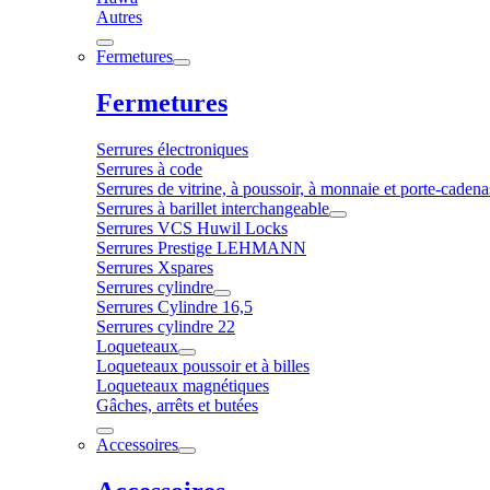
Autres
Fermetures
Fermetures
Serrures électroniques
Serrures à code
Serrures de vitrine, à poussoir, à monnaie et porte-cadena
Serrures à barillet interchangeable
Serrures VCS Huwil Locks
Serrures Prestige LEHMANN
Serrures Xspares
Serrures cylindre
Serrures Cylindre 16,5
Serrures cylindre 22
Loqueteaux
Loqueteaux poussoir et à billes
Loqueteaux magnétiques
Gâches, arrêts et butées
Accessoires