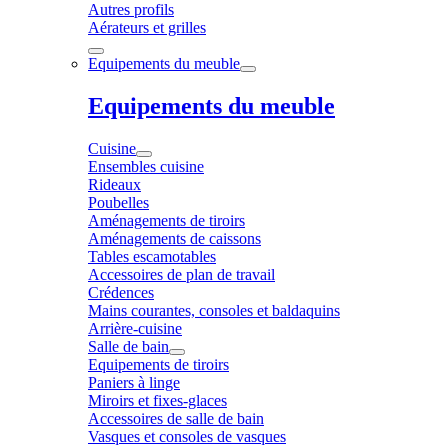
Autres profils
Aérateurs et grilles
Equipements du meuble
Equipements du meuble
Cuisine
Ensembles cuisine
Rideaux
Poubelles
Aménagements de tiroirs
Aménagements de caissons
Tables escamotables
Accessoires de plan de travail
Crédences
Mains courantes, consoles et baldaquins
Arrière-cuisine
Salle de bain
Equipements de tiroirs
Paniers à linge
Miroirs et fixes-glaces
Accessoires de salle de bain
Vasques et consoles de vasques