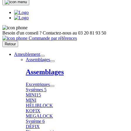
Besoin d'un conseil ?
Contactez-nous au
03 20 81 93 50
Commande par références
Retour
Ameublement
Assemblages
Assemblages
Excentriques
Systèmes 5
MINI15
MINI
HÉLIBLOCK
KOFIX
MEGALOCK
Système 6
DÉFIX