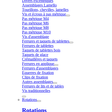
Divers excentriques
Assemblages Lamello
Tourillons, chevilles, lamelles
Vis et écrous à pas métrique
Pas métrique M4
Pas métrique M6
Pas métrique M8
Pas métrique M10
Vis d'assemblage
Ferrures et taquets de tablettes
Ferrures de tablettes
Taquets de tablettes bois
Taquets de glace
Crémaillères et taquets
Ferrures en applique
Ferrures d'assemblages
Equerres de fixation
Clips de fixation
Autres assemblages
Ferrures de lits et de tables
Vis traditionnelles
Rotations
Rotations