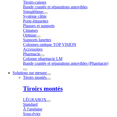
Tiroirs-caisses
Bande crantée et séparations amovibles
Signalétique
Système câble
Porte-étiquettes
Plaques et supports
Cimaises
Optique
Supports lunettes
Colonnes optique TOP VISION
Accessoires
Pharmacie
Colonne pharmacie LM
Bande crantée et séparations amovibles (Pharmacie)
Solutions sur mesure
Tiroirs montés
Tiroirs montés
LÉGRABOX
Standard
À l'anglaise
Sous-évier