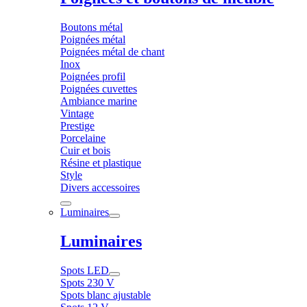
Boutons métal
Poignées métal
Poignées métal de chant
Inox
Poignées profil
Poignées cuvettes
Ambiance marine
Vintage
Prestige
Porcelaine
Cuir et bois
Résine et plastique
Style
Divers accessoires
Luminaires
Luminaires
Spots LED
Spots 230 V
Spots blanc ajustable