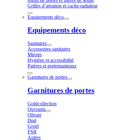
Joints de portes et barres de seuils
Grilles d’aération et cache-radiateur
Equipements déco
Equipements déco
Sanitaires
Accessoires sanitaires
Miroirs
Hygiène et accessibilité
Patères et portemanteaux
Garnitures de portes
Garnitures de portes
Goldcollection
Ouvrants
Olivari
Dnd
Groël
FSB
Autres