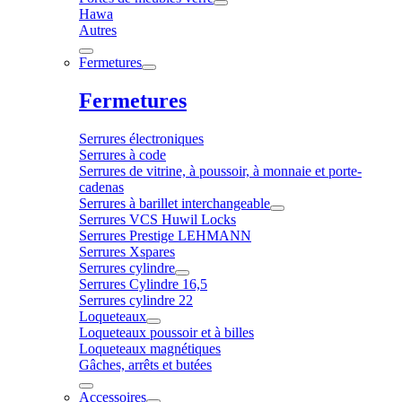
Hawa
Autres
Fermetures
Fermetures
Serrures électroniques
Serrures à code
Serrures de vitrine, à poussoir, à monnaie et porte-
cadenas
Serrures à barillet interchangeable
Serrures VCS Huwil Locks
Serrures Prestige LEHMANN
Serrures Xspares
Serrures cylindre
Serrures Cylindre 16,5
Serrures cylindre 22
Loqueteaux
Loqueteaux poussoir et à billes
Loqueteaux magnétiques
Gâches, arrêts et butées
Accessoires