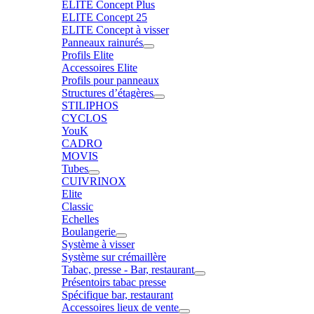
ELITE Concept Plus
ELITE Concept 25
ELITE Concept à visser
Panneaux rainurés
Profils Elite
Accessoires Elite
Profils pour panneaux
Structures d’étagères
STILIPHOS
CYCLOS
YouK
CADRO
MOVIS
Tubes
CUIVRINOX
Elite
Classic
Echelles
Boulangerie
Système à visser
Système sur crémaillère
Tabac, presse - Bar, restaurant
Présentoirs tabac presse
Spécifique bar, restaurant
Accessoires lieux de vente