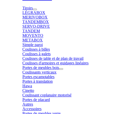
Tiroirs
LÉGRABOX
MERIVOBOX
TANDEMBOX
SERVO-DRIVE
TANDEM
MOVENTO
METABOX
Simple paroi
Coulisses à billes
Coulisses à galets
Coulisses de table et de plan de travail
Coulisses d'armoires et guidages linéaires
Portes de meubles bois
Coulissants verticaux
Portes escamotables
Portes à translation
Hawa
Cinetto
Coulissant coplanaire motorisé
Portes de placard
Autres
Accessoires
Portes de meubles verre