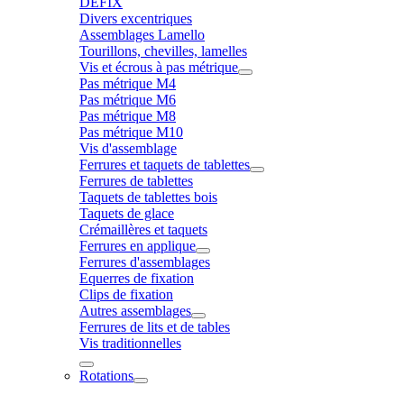
DÉFIX
Divers excentriques
Assemblages Lamello
Tourillons, chevilles, lamelles
Vis et écrous à pas métrique
Pas métrique M4
Pas métrique M6
Pas métrique M8
Pas métrique M10
Vis d'assemblage
Ferrures et taquets de tablettes
Ferrures de tablettes
Taquets de tablettes bois
Taquets de glace
Crémaillères et taquets
Ferrures en applique
Ferrures d'assemblages
Equerres de fixation
Clips de fixation
Autres assemblages
Ferrures de lits et de tables
Vis traditionnelles
Rotations