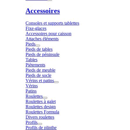
Accessoires
Consoles et supports tablettes
Fixe-glaces
Accessoires pour caisson
Attaches éléments
Pieds
Pieds de tables
Pieds de péninsule
Tables
Piètements
Pieds de meuble
Pieds de socle
Vérins et patins
Vérins
Patins
Roulettes
Roulettes à galet
Roulettes design
Roulettes Formula
Divers roulettes
Profils
Profils de plinthe