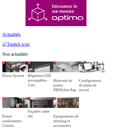
Actualités
Nos actualités
Power System
Réglettes LED
recoupables
Relevant de
Configurateur
Line
portes
de plans de
FREEslim flap
travail
Façades cadre
alu
Portes
Equipements de
coulissantes
dressing et
Cinetto
accessoires