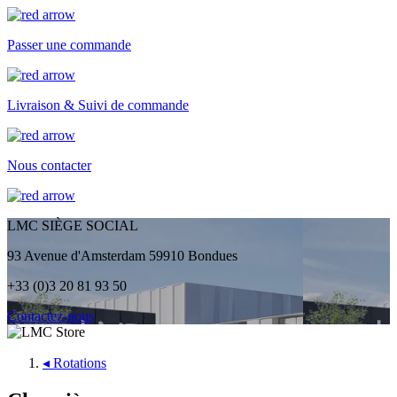
Passer une commande
Livraison & Suivi de commande
Nous contacter
LMC SIÈGE SOCIAL
93 Avenue d'Amsterdam 59910 Bondues
+33 (0)3 20 81 93 50
Contactez-nous
◂
Rotations