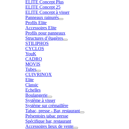
ELITE Concept Plus
ELITE Concept 25
ELITE Concept à visser
Panneaux rainurés
Profils Elite
Accessoires Elite
Profils pour panneaux
Structures d’étagères
STILIPHOS
CYCLOS
YouK
CADRO
MOVIS
Tubes
CUIVRINOX
Elite
Classic
Echelles
Boulangerie
Système à visser
Système sur crémaillère
Tabac, presse - Bar, restaurant
Présentoirs tabac presse
Spécifique bar, restaurant
Accessoires lieux de vente