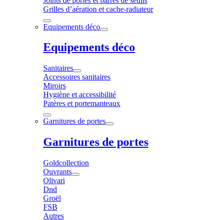
Joints de portes et barres de seuils
Grilles d’aération et cache-radiateur
Equipements déco
Equipements déco
Sanitaires
Accessoires sanitaires
Miroirs
Hygiène et accessibilité
Patères et portemanteaux
Garnitures de portes
Garnitures de portes
Goldcollection
Ouvrants
Olivari
Dnd
Groël
FSB
Autres