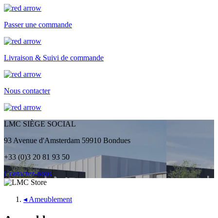
Passer une commande
Livraison & Suivi de commande
Nous contacter
LMC SIÈGE SOCIAL
93 Avenue d'Amsterdam 59910 Bondues
+33 (0)3 20 81 93 50
Contactez-nous
◂
Ameublement