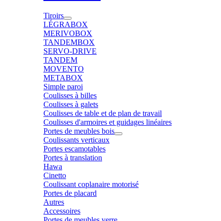
Tiroirs
LÉGRABOX
MERIVOBOX
TANDEMBOX
SERVO-DRIVE
TANDEM
MOVENTO
METABOX
Simple paroi
Coulisses à billes
Coulisses à galets
Coulisses de table et de plan de travail
Coulisses d'armoires et guidages linéaires
Portes de meubles bois
Coulissants verticaux
Portes escamotables
Portes à translation
Hawa
Cinetto
Coulissant coplanaire motorisé
Portes de placard
Autres
Accessoires
Portes de meubles verre