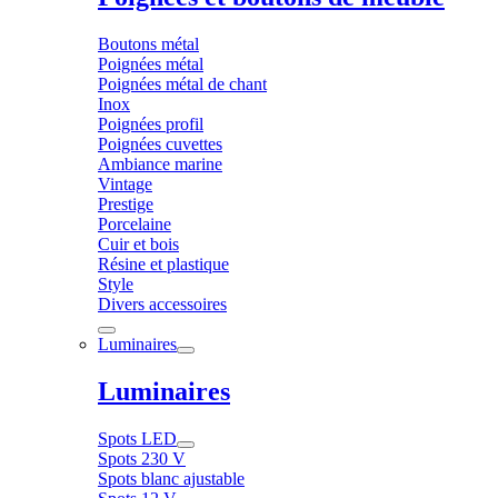
Boutons métal
Poignées métal
Poignées métal de chant
Inox
Poignées profil
Poignées cuvettes
Ambiance marine
Vintage
Prestige
Porcelaine
Cuir et bois
Résine et plastique
Style
Divers accessoires
Luminaires
Luminaires
Spots LED
Spots 230 V
Spots blanc ajustable