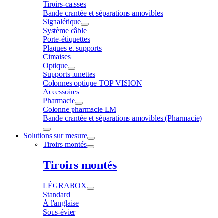
Tiroirs-caisses
Bande crantée et séparations amovibles
Signalétique
Système câble
Porte-étiquettes
Plaques et supports
Cimaises
Optique
Supports lunettes
Colonnes optique TOP VISION
Accessoires
Pharmacie
Colonne pharmacie LM
Bande crantée et séparations amovibles (Pharmacie)
Solutions sur mesure
Tiroirs montés
Tiroirs montés
LÉGRABOX
Standard
À l'anglaise
Sous-évier