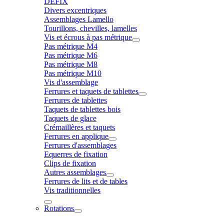
DÉFIX
Divers excentriques
Assemblages Lamello
Tourillons, chevilles, lamelles
Vis et écrous à pas métrique
Pas métrique M4
Pas métrique M6
Pas métrique M8
Pas métrique M10
Vis d'assemblage
Ferrures et taquets de tablettes
Ferrures de tablettes
Taquets de tablettes bois
Taquets de glace
Crémaillères et taquets
Ferrures en applique
Ferrures d'assemblages
Equerres de fixation
Clips de fixation
Autres assemblages
Ferrures de lits et de tables
Vis traditionnelles
Rotations