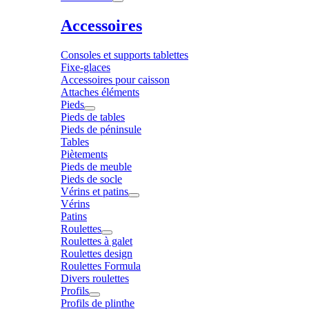
Accessoires
Consoles et supports tablettes
Fixe-glaces
Accessoires pour caisson
Attaches éléments
Pieds
Pieds de tables
Pieds de péninsule
Tables
Piètements
Pieds de meuble
Pieds de socle
Vérins et patins
Vérins
Patins
Roulettes
Roulettes à galet
Roulettes design
Roulettes Formula
Divers roulettes
Profils
Profils de plinthe