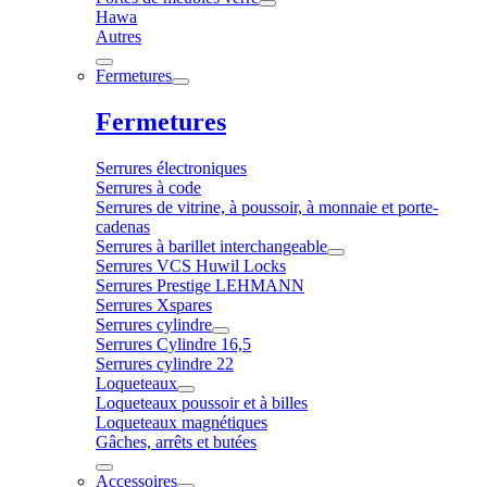
Hawa
Autres
Fermetures
Fermetures
Serrures électroniques
Serrures à code
Serrures de vitrine, à poussoir, à monnaie et porte-
cadenas
Serrures à barillet interchangeable
Serrures VCS Huwil Locks
Serrures Prestige LEHMANN
Serrures Xspares
Serrures cylindre
Serrures Cylindre 16,5
Serrures cylindre 22
Loqueteaux
Loqueteaux poussoir et à billes
Loqueteaux magnétiques
Gâches, arrêts et butées
Accessoires