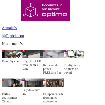
Actualités
Nos actualités
Power System
Réglettes LED
recoupables
Relevant de
Configurateur
Line
portes
de plans de
FREEslim flap
travail
Façades cadre
alu
Portes
Equipements de
coulissantes
dressing et
Cinetto
accessoires