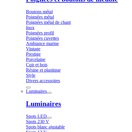
Boutons métal
Poignées métal
Poignées métal de chant
Inox
Poignées profil
Poignées cuvettes
Ambiance marine
Vintage
Prestige
Porcelaine
Cuir et bois
Résine et plastique
Style
Divers accessoires
Luminaires
Luminaires
Spots LED
Spots 230 V
Spots blanc ajustable