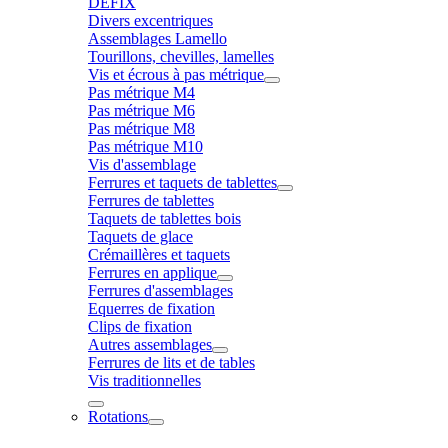
DÉFIX
Divers excentriques
Assemblages Lamello
Tourillons, chevilles, lamelles
Vis et écrous à pas métrique
Pas métrique M4
Pas métrique M6
Pas métrique M8
Pas métrique M10
Vis d'assemblage
Ferrures et taquets de tablettes
Ferrures de tablettes
Taquets de tablettes bois
Taquets de glace
Crémaillères et taquets
Ferrures en applique
Ferrures d'assemblages
Equerres de fixation
Clips de fixation
Autres assemblages
Ferrures de lits et de tables
Vis traditionnelles
Rotations