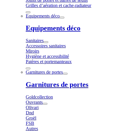
Joints de portes et barres de seuils
Grilles d’aération et cache-radiateur
Equipements déco
Equipements déco
Sanitaires
Accessoires sanitaires
Miroirs
Hygiène et accessibilité
Patères et portemanteaux
Garnitures de portes
Garnitures de portes
Goldcollection
Ouvrants
Olivari
Dnd
Groël
FSB
Autres