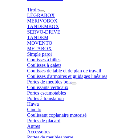
Tiroirs
LÉGRABOX
MERIVOBOX
TANDEMBOX
SERVO-DRIVE
TANDEM
MOVENTO
METABOX
Simple paroi
Coulisses à billes
Coulisses à galets
Coulisses de table et de plan de travail
Coulisses d'armoires et guidages linéaires
Portes de meubles bois
Coulissants verticaux
Portes escamotables
Portes à translation
Hawa
Cinetto
Coulissant coplanaire motorisé
Portes de placard
Autres
Accessoires
Portes de meubles verre