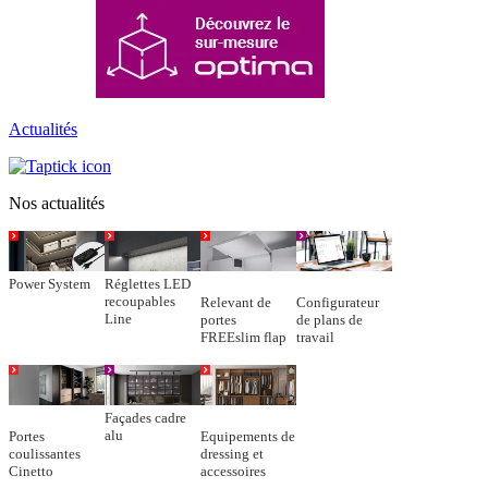
Actualités
Nos actualités
Power System
Réglettes LED
recoupables
Relevant de
Configurateur
Line
portes
de plans de
FREEslim flap
travail
Façades cadre
alu
Portes
Equipements de
coulissantes
dressing et
Cinetto
accessoires