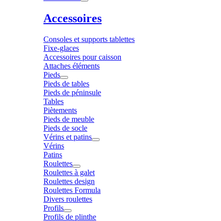
Accessoires
Consoles et supports tablettes
Fixe-glaces
Accessoires pour caisson
Attaches éléments
Pieds
Pieds de tables
Pieds de péninsule
Tables
Piètements
Pieds de meuble
Pieds de socle
Vérins et patins
Vérins
Patins
Roulettes
Roulettes à galet
Roulettes design
Roulettes Formula
Divers roulettes
Profils
Profils de plinthe