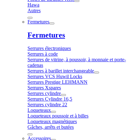
Hawa
Autres
Fermetures
Fermetures
Serrures électroniques
Serrures à code
Serrures de vitrine, à poussoir, à monnaie et porte-
cadenas
Serrures à barillet interchangeable
Serrures VCS Huwil Locks
Serrures Prestige LEHMANN
Serrures Xspares
Serrures cylindre
Serrures Cylindre 16,5
Serrures cylindre 22
Loqueteaux
Loqueteaux poussoir et à billes
Loqueteaux magnétiques
Gâches, arrêts et butées
Accessoires