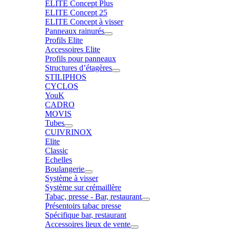
ELITE Concept Plus
ELITE Concept 25
ELITE Concept à visser
Panneaux rainurés
Profils Elite
Accessoires Elite
Profils pour panneaux
Structures d’étagères
STILIPHOS
CYCLOS
YouK
CADRO
MOVIS
Tubes
CUIVRINOX
Elite
Classic
Echelles
Boulangerie
Système à visser
Système sur crémaillère
Tabac, presse - Bar, restaurant
Présentoirs tabac presse
Spécifique bar, restaurant
Accessoires lieux de vente