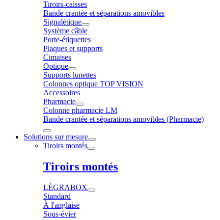
Tiroirs-caisses
Bande crantée et séparations amovibles
Signalétique
Système câble
Porte-étiquettes
Plaques et supports
Cimaises
Optique
Supports lunettes
Colonnes optique TOP VISION
Accessoires
Pharmacie
Colonne pharmacie LM
Bande crantée et séparations amovibles (Pharmacie)
Solutions sur mesure
Tiroirs montés
Tiroirs montés
LÉGRABOX
Standard
À l'anglaise
Sous-évier