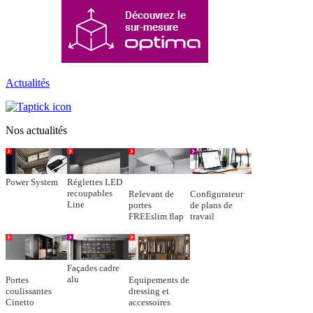
Actualités
Nos actualités
Power System
Réglettes LED
recoupables
Relevant de
Configurateur
Line
portes
de plans de
FREEslim flap
travail
Façades cadre
alu
Portes
Equipements de
coulissantes
dressing et
Cinetto
accessoires