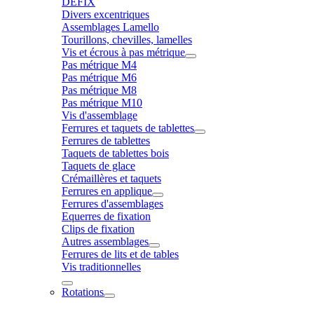
DÉFIX
Divers excentriques
Assemblages Lamello
Tourillons, chevilles, lamelles
Vis et écrous à pas métrique
Pas métrique M4
Pas métrique M6
Pas métrique M8
Pas métrique M10
Vis d'assemblage
Ferrures et taquets de tablettes
Ferrures de tablettes
Taquets de tablettes bois
Taquets de glace
Crémaillères et taquets
Ferrures en applique
Ferrures d'assemblages
Equerres de fixation
Clips de fixation
Autres assemblages
Ferrures de lits et de tables
Vis traditionnelles
Rotations