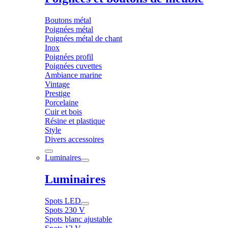
Boutons métal
Poignées métal
Poignées métal de chant
Inox
Poignées profil
Poignées cuvettes
Ambiance marine
Vintage
Prestige
Porcelaine
Cuir et bois
Résine et plastique
Style
Divers accessoires
Luminaires
Luminaires
Spots LED
Spots 230 V
Spots blanc ajustable