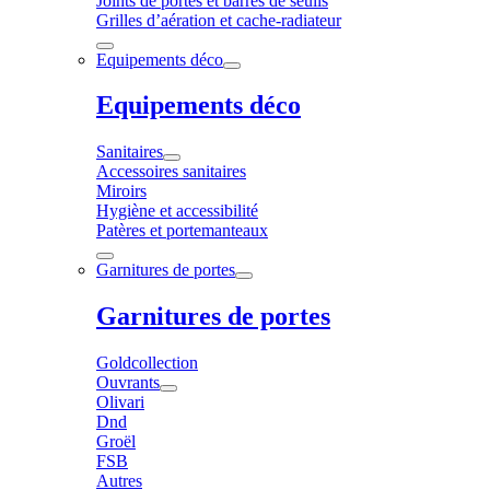
Joints de portes et barres de seuils
Grilles d’aération et cache-radiateur
Equipements déco
Equipements déco
Sanitaires
Accessoires sanitaires
Miroirs
Hygiène et accessibilité
Patères et portemanteaux
Garnitures de portes
Garnitures de portes
Goldcollection
Ouvrants
Olivari
Dnd
Groël
FSB
Autres