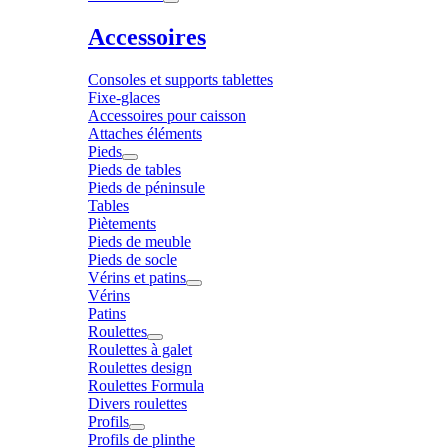
Accessoires
Consoles et supports tablettes
Fixe-glaces
Accessoires pour caisson
Attaches éléments
Pieds
Pieds de tables
Pieds de péninsule
Tables
Piètements
Pieds de meuble
Pieds de socle
Vérins et patins
Vérins
Patins
Roulettes
Roulettes à galet
Roulettes design
Roulettes Formula
Divers roulettes
Profils
Profils de plinthe