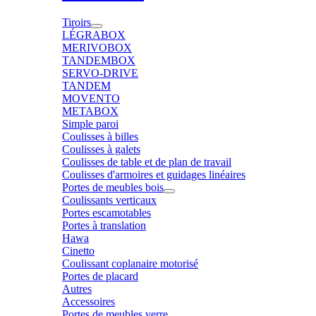
Tiroirs
LÉGRABOX
MERIVOBOX
TANDEMBOX
SERVO-DRIVE
TANDEM
MOVENTO
METABOX
Simple paroi
Coulisses à billes
Coulisses à galets
Coulisses de table et de plan de travail
Coulisses d'armoires et guidages linéaires
Portes de meubles bois
Coulissants verticaux
Portes escamotables
Portes à translation
Hawa
Cinetto
Coulissant coplanaire motorisé
Portes de placard
Autres
Accessoires
Portes de meubles verre