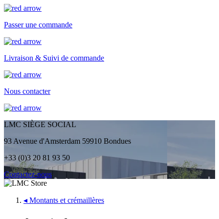
Passer une commande
Livraison & Suivi de commande
Nous contacter
LMC SIÈGE SOCIAL
93 Avenue d'Amsterdam 59910 Bondues
+33 (0)3 20 81 93 50
Contactez-nous
◂
Montants et crémaillères