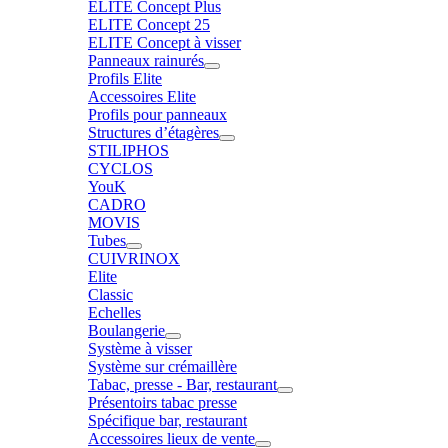
ELITE Concept Plus
ELITE Concept 25
ELITE Concept à visser
Panneaux rainurés
Profils Elite
Accessoires Elite
Profils pour panneaux
Structures d’étagères
STILIPHOS
CYCLOS
YouK
CADRO
MOVIS
Tubes
CUIVRINOX
Elite
Classic
Echelles
Boulangerie
Système à visser
Système sur crémaillère
Tabac, presse - Bar, restaurant
Présentoirs tabac presse
Spécifique bar, restaurant
Accessoires lieux de vente