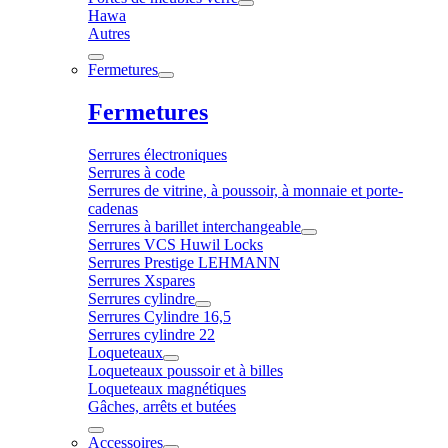
Hawa
Autres
Fermetures
Fermetures
Serrures électroniques
Serrures à code
Serrures de vitrine, à poussoir, à monnaie et porte-
cadenas
Serrures à barillet interchangeable
Serrures VCS Huwil Locks
Serrures Prestige LEHMANN
Serrures Xspares
Serrures cylindre
Serrures Cylindre 16,5
Serrures cylindre 22
Loqueteaux
Loqueteaux poussoir et à billes
Loqueteaux magnétiques
Gâches, arrêts et butées
Accessoires