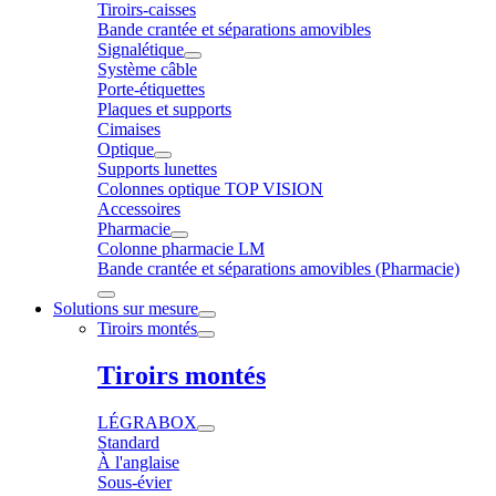
Tiroirs-caisses
Bande crantée et séparations amovibles
Signalétique
Système câble
Porte-étiquettes
Plaques et supports
Cimaises
Optique
Supports lunettes
Colonnes optique TOP VISION
Accessoires
Pharmacie
Colonne pharmacie LM
Bande crantée et séparations amovibles (Pharmacie)
Solutions sur mesure
Tiroirs montés
Tiroirs montés
LÉGRABOX
Standard
À l'anglaise
Sous-évier