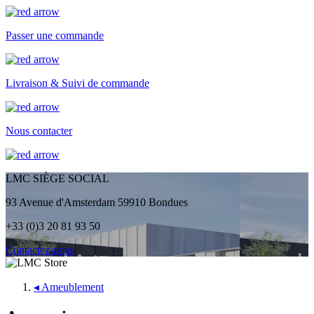
Passer une commande
Livraison & Suivi de commande
Nous contacter
LMC SIÈGE SOCIAL
93 Avenue d'Amsterdam 59910 Bondues
+33 (0)3 20 81 93 50
Contactez-nous
◂
Ameublement