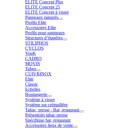
ELITE Concept Plus
ELITE Concept 25
ELITE Concept à visser
Panneaux rainurés
Profils Elite
Accessoires Elite
Profils pour panneaux
Structures d’étagères
STILIPHOS
CYCLOS
YouK
CADRO
MOVIS
Tubes
CUIVRINOX
Elite
Classic
Echelles
Boulangerie
Système à visser
Système sur crémaillère
Tabac, presse - Bar, restaurant
Présentoirs tabac presse
Spécifique bar, restaurant
Accessoires lieux de vente