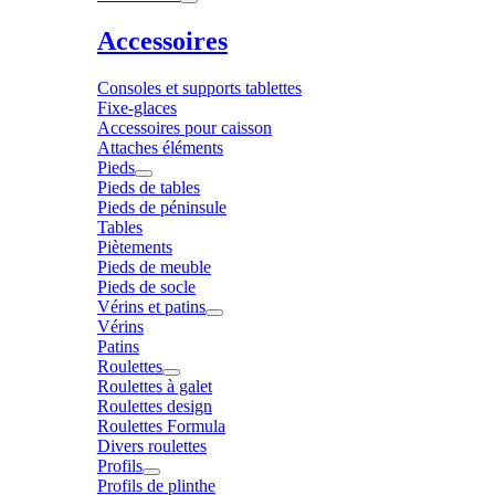
Accessoires
Consoles et supports tablettes
Fixe-glaces
Accessoires pour caisson
Attaches éléments
Pieds
Pieds de tables
Pieds de péninsule
Tables
Piètements
Pieds de meuble
Pieds de socle
Vérins et patins
Vérins
Patins
Roulettes
Roulettes à galet
Roulettes design
Roulettes Formula
Divers roulettes
Profils
Profils de plinthe