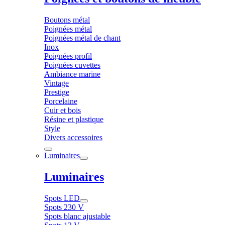
Boutons métal
Poignées métal
Poignées métal de chant
Inox
Poignées profil
Poignées cuvettes
Ambiance marine
Vintage
Prestige
Porcelaine
Cuir et bois
Résine et plastique
Style
Divers accessoires
Luminaires
Luminaires
Spots LED
Spots 230 V
Spots blanc ajustable