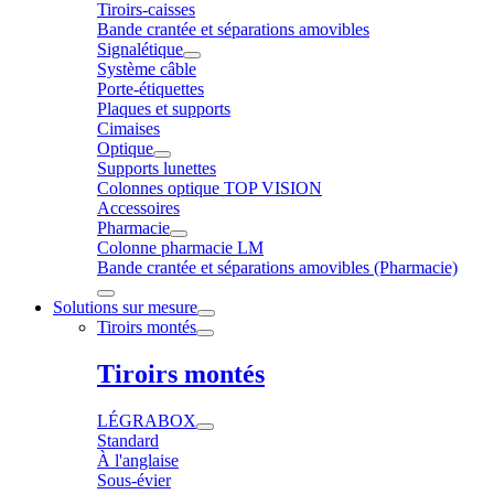
Tiroirs-caisses
Bande crantée et séparations amovibles
Signalétique
Système câble
Porte-étiquettes
Plaques et supports
Cimaises
Optique
Supports lunettes
Colonnes optique TOP VISION
Accessoires
Pharmacie
Colonne pharmacie LM
Bande crantée et séparations amovibles (Pharmacie)
Solutions sur mesure
Tiroirs montés
Tiroirs montés
LÉGRABOX
Standard
À l'anglaise
Sous-évier