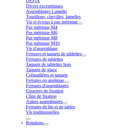
DÉFIX
Divers excentriques
Assemblages Lamello
Tourillons, chevilles, lamelles
Vis et écrous à pas métrique
Pas métrique M4
Pas métrique M6
Pas métrique M8
Pas métrique M10
Vis d'assemblage
Ferrures et taquets de tablettes
Ferrures de tablettes
Taquets de tablettes bois
Taquets de glace
Crémaillères et taquets
Ferrures en applique
Ferrures d'assemblages
Equerres de fixation
Clips de fixation
Autres assemblages
Ferrures de lits et de tables
Vis traditionnelles
Rotations