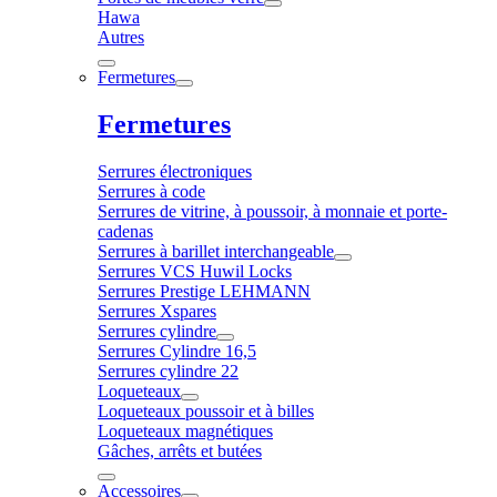
Hawa
Autres
Fermetures
Fermetures
Serrures électroniques
Serrures à code
Serrures de vitrine, à poussoir, à monnaie et porte-
cadenas
Serrures à barillet interchangeable
Serrures VCS Huwil Locks
Serrures Prestige LEHMANN
Serrures Xspares
Serrures cylindre
Serrures Cylindre 16,5
Serrures cylindre 22
Loqueteaux
Loqueteaux poussoir et à billes
Loqueteaux magnétiques
Gâches, arrêts et butées
Accessoires