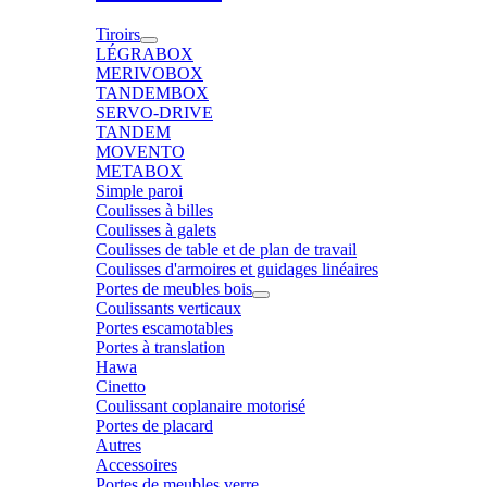
Tiroirs
LÉGRABOX
MERIVOBOX
TANDEMBOX
SERVO-DRIVE
TANDEM
MOVENTO
METABOX
Simple paroi
Coulisses à billes
Coulisses à galets
Coulisses de table et de plan de travail
Coulisses d'armoires et guidages linéaires
Portes de meubles bois
Coulissants verticaux
Portes escamotables
Portes à translation
Hawa
Cinetto
Coulissant coplanaire motorisé
Portes de placard
Autres
Accessoires
Portes de meubles verre