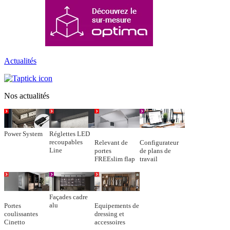
Actualités
Nos actualités
Power System
Réglettes LED
recoupables
Relevant de
Configurateur
Line
portes
de plans de
FREEslim flap
travail
Façades cadre
alu
Portes
Equipements de
coulissantes
dressing et
Cinetto
accessoires