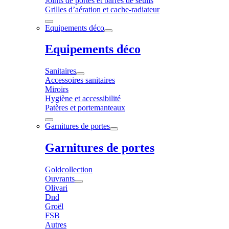
Joints de portes et barres de seuils
Grilles d’aération et cache-radiateur
Equipements déco
Equipements déco
Sanitaires
Accessoires sanitaires
Miroirs
Hygiène et accessibilité
Patères et portemanteaux
Garnitures de portes
Garnitures de portes
Goldcollection
Ouvrants
Olivari
Dnd
Groël
FSB
Autres