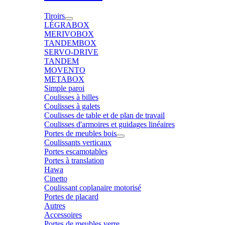
Tiroirs
LÉGRABOX
MERIVOBOX
TANDEMBOX
SERVO-DRIVE
TANDEM
MOVENTO
METABOX
Simple paroi
Coulisses à billes
Coulisses à galets
Coulisses de table et de plan de travail
Coulisses d'armoires et guidages linéaires
Portes de meubles bois
Coulissants verticaux
Portes escamotables
Portes à translation
Hawa
Cinetto
Coulissant coplanaire motorisé
Portes de placard
Autres
Accessoires
Portes de meubles verre