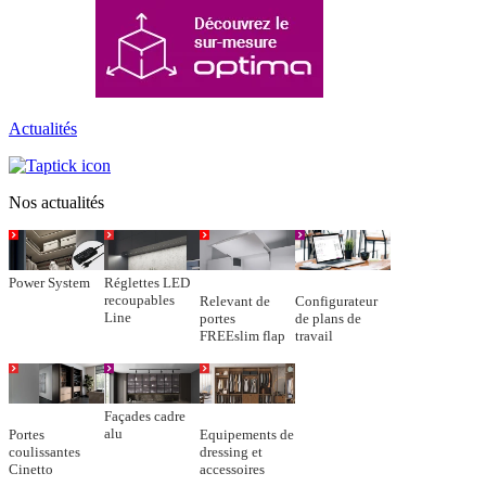
Actualités
Nos actualités
Power System
Réglettes LED
recoupables
Relevant de
Configurateur
Line
portes
de plans de
FREEslim flap
travail
Façades cadre
alu
Portes
Equipements de
coulissantes
dressing et
Cinetto
accessoires