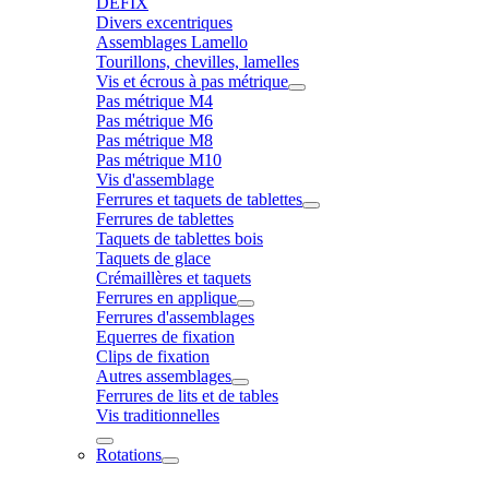
DÉFIX
Divers excentriques
Assemblages Lamello
Tourillons, chevilles, lamelles
Vis et écrous à pas métrique
Pas métrique M4
Pas métrique M6
Pas métrique M8
Pas métrique M10
Vis d'assemblage
Ferrures et taquets de tablettes
Ferrures de tablettes
Taquets de tablettes bois
Taquets de glace
Crémaillères et taquets
Ferrures en applique
Ferrures d'assemblages
Equerres de fixation
Clips de fixation
Autres assemblages
Ferrures de lits et de tables
Vis traditionnelles
Rotations