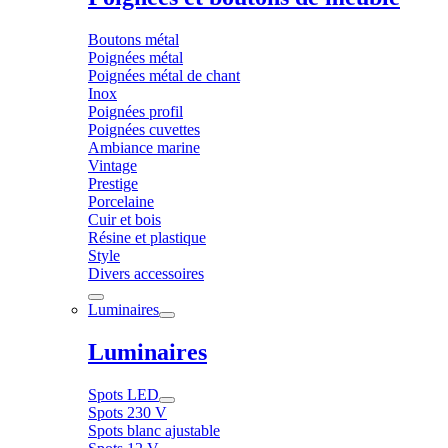
Boutons métal
Poignées métal
Poignées métal de chant
Inox
Poignées profil
Poignées cuvettes
Ambiance marine
Vintage
Prestige
Porcelaine
Cuir et bois
Résine et plastique
Style
Divers accessoires
Luminaires
Luminaires
Spots LED
Spots 230 V
Spots blanc ajustable