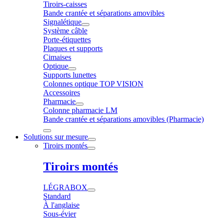
Tiroirs-caisses
Bande crantée et séparations amovibles
Signalétique
Système câble
Porte-étiquettes
Plaques et supports
Cimaises
Optique
Supports lunettes
Colonnes optique TOP VISION
Accessoires
Pharmacie
Colonne pharmacie LM
Bande crantée et séparations amovibles (Pharmacie)
Solutions sur mesure
Tiroirs montés
Tiroirs montés
LÉGRABOX
Standard
À l'anglaise
Sous-évier