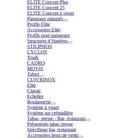
ELITE Concept Plus
ELITE Concept 25
ELITE Concept à visser
Panneaux rainurés
Profils Elite
Accessoires Elite
Profils pour panneaux
Structures d’étagères
STILIPHOS
CYCLOS
YouK
CADRO
MOVIS
Tubes
CUIVRINOX
Elite
Classic
Echelles
Boulangerie
Système à visser
Système sur crémaillère
Tabac, presse - Bar, restaurant
Présentoirs tabac presse
Spécifique bar, restaurant
Accessoires lieux de vente