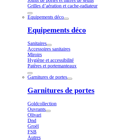
Joints de portes et barres de seuils
Grilles d’aération et cache-radiateur
Equipements déco
Equipements déco
Sanitaires
Accessoires sanitaires
Miroirs
Hygiène et accessibilité
Patères et portemanteaux
Garnitures de portes
Garnitures de portes
Goldcollection
Ouvrants
Olivari
Dnd
Groël
FSB
Autres