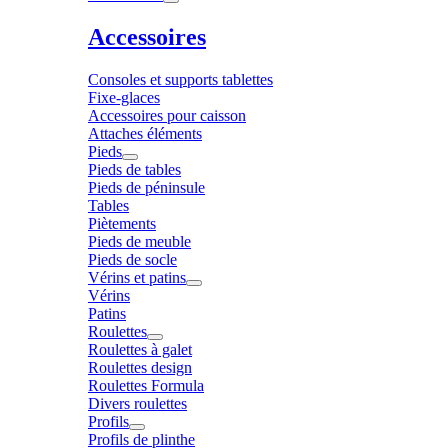
Accessoires
Consoles et supports tablettes
Fixe-glaces
Accessoires pour caisson
Attaches éléments
Pieds
Pieds de tables
Pieds de péninsule
Tables
Piètements
Pieds de meuble
Pieds de socle
Vérins et patins
Vérins
Patins
Roulettes
Roulettes à galet
Roulettes design
Roulettes Formula
Divers roulettes
Profils
Profils de plinthe