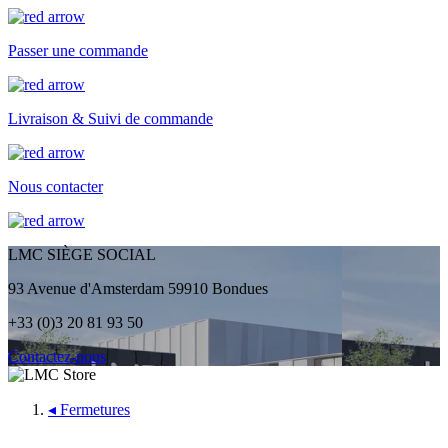
Passer une commande
Livraison & Suivi de commande
Nous contacter
LMC SIÈGE SOCIAL
93 Avenue d'Amsterdam 59910 Bondues
+33 (0)3 20 81 93 50
Contactez-nous
◂
Fermetures