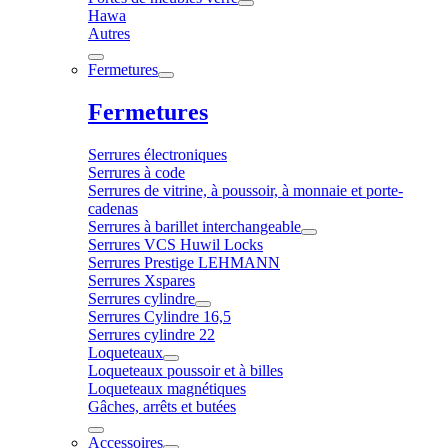
Hawa
Autres
Fermetures
Fermetures
Serrures électroniques
Serrures à code
Serrures de vitrine, à poussoir, à monnaie et porte-
cadenas
Serrures à barillet interchangeable
Serrures VCS Huwil Locks
Serrures Prestige LEHMANN
Serrures Xspares
Serrures cylindre
Serrures Cylindre 16,5
Serrures cylindre 22
Loqueteaux
Loqueteaux poussoir et à billes
Loqueteaux magnétiques
Gâches, arrêts et butées
Accessoires