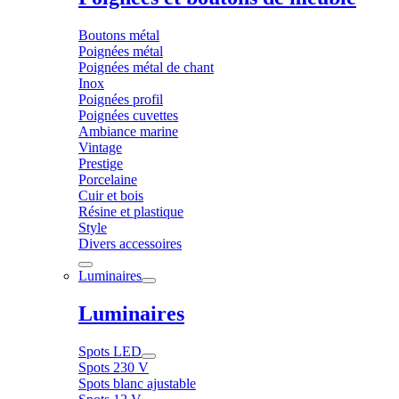
Boutons métal
Poignées métal
Poignées métal de chant
Inox
Poignées profil
Poignées cuvettes
Ambiance marine
Vintage
Prestige
Porcelaine
Cuir et bois
Résine et plastique
Style
Divers accessoires
Luminaires
Luminaires
Spots LED
Spots 230 V
Spots blanc ajustable