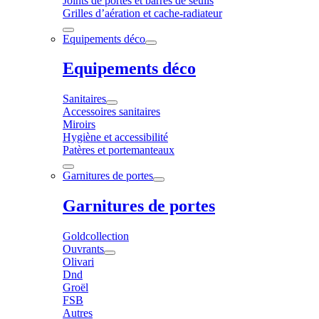
Joints de portes et barres de seuils
Grilles d’aération et cache-radiateur
Equipements déco
Equipements déco
Sanitaires
Accessoires sanitaires
Miroirs
Hygiène et accessibilité
Patères et portemanteaux
Garnitures de portes
Garnitures de portes
Goldcollection
Ouvrants
Olivari
Dnd
Groël
FSB
Autres