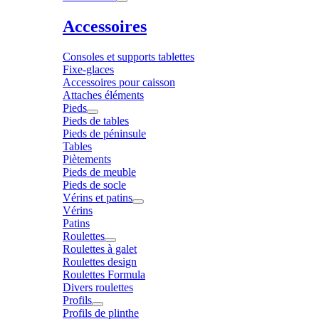
Accessoires
Consoles et supports tablettes
Fixe-glaces
Accessoires pour caisson
Attaches éléments
Pieds
Pieds de tables
Pieds de péninsule
Tables
Piètements
Pieds de meuble
Pieds de socle
Vérins et patins
Vérins
Patins
Roulettes
Roulettes à galet
Roulettes design
Roulettes Formula
Divers roulettes
Profils
Profils de plinthe