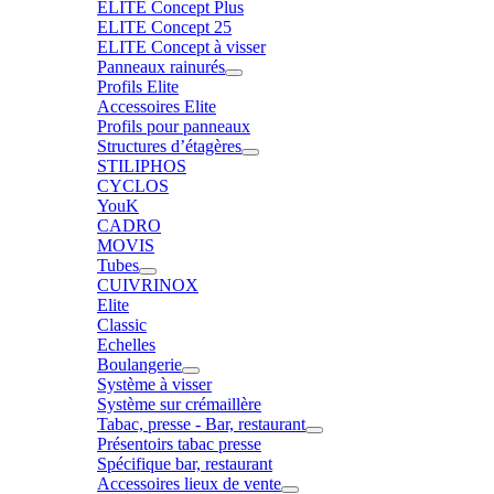
ELITE Concept Plus
ELITE Concept 25
ELITE Concept à visser
Panneaux rainurés
Profils Elite
Accessoires Elite
Profils pour panneaux
Structures d’étagères
STILIPHOS
CYCLOS
YouK
CADRO
MOVIS
Tubes
CUIVRINOX
Elite
Classic
Echelles
Boulangerie
Système à visser
Système sur crémaillère
Tabac, presse - Bar, restaurant
Présentoirs tabac presse
Spécifique bar, restaurant
Accessoires lieux de vente