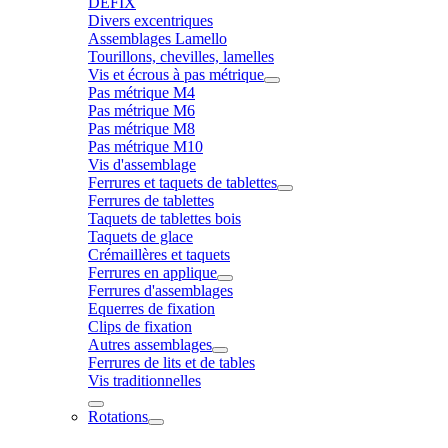
DÉFIX
Divers excentriques
Assemblages Lamello
Tourillons, chevilles, lamelles
Vis et écrous à pas métrique
Pas métrique M4
Pas métrique M6
Pas métrique M8
Pas métrique M10
Vis d'assemblage
Ferrures et taquets de tablettes
Ferrures de tablettes
Taquets de tablettes bois
Taquets de glace
Crémaillères et taquets
Ferrures en applique
Ferrures d'assemblages
Equerres de fixation
Clips de fixation
Autres assemblages
Ferrures de lits et de tables
Vis traditionnelles
Rotations