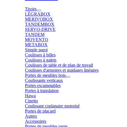
Tiroirs
LÉGRABOX
MERIVOBOX
TANDEMBOX
SERVO-DRIVE
TANDEM
MOVENTO
METABOX
Simple paroi
Coulisses à billes
Coulisses à galets
Coulisses de table et de plan de travail
Coulisses d'armoires et guidages linéaires
Portes de meubles bois
Coulissants verticaux
Portes escamotables
Portes à translation
Hawa
Cinetto
Coulissant coplanaire motorisé
Portes de placard
Autres
Accessoires
Portes de meubles verre