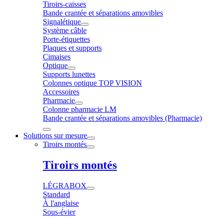
Tiroirs-caisses
Bande crantée et séparations amovibles
Signalétique
Système câble
Porte-étiquettes
Plaques et supports
Cimaises
Optique
Supports lunettes
Colonnes optique TOP VISION
Accessoires
Pharmacie
Colonne pharmacie LM
Bande crantée et séparations amovibles (Pharmacie)
Solutions sur mesure
Tiroirs montés
Tiroirs montés
LÉGRABOX
Standard
À l'anglaise
Sous-évier