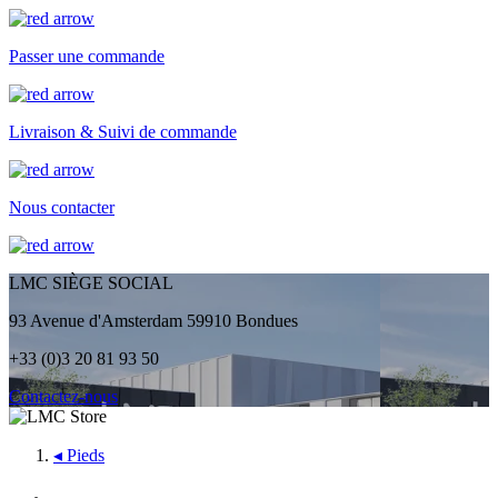
Passer une commande
Livraison & Suivi de commande
Nous contacter
LMC SIÈGE SOCIAL
93 Avenue d'Amsterdam 59910 Bondues
+33 (0)3 20 81 93 50
Contactez-nous
◂
Pieds