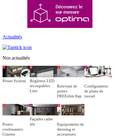
Actualités
Nos actualités
Power System
Réglettes LED
recoupables
Relevant de
Configurateur
Line
portes
de plans de
FREEslim flap
travail
Façades cadre
alu
Portes
Equipements de
coulissantes
dressing et
Cinetto
accessoires