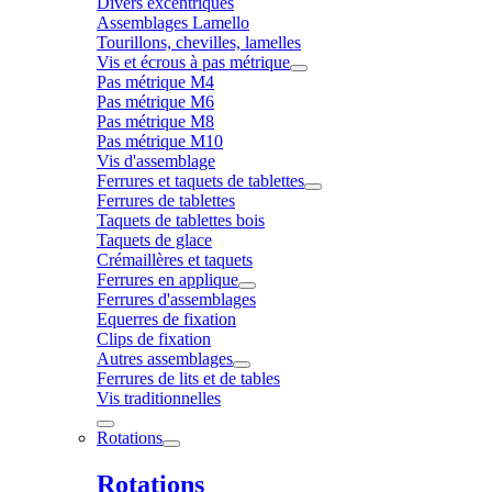
Divers excentriques
Assemblages Lamello
Tourillons, chevilles, lamelles
Vis et écrous à pas métrique
Pas métrique M4
Pas métrique M6
Pas métrique M8
Pas métrique M10
Vis d'assemblage
Ferrures et taquets de tablettes
Ferrures de tablettes
Taquets de tablettes bois
Taquets de glace
Crémaillères et taquets
Ferrures en applique
Ferrures d'assemblages
Equerres de fixation
Clips de fixation
Autres assemblages
Ferrures de lits et de tables
Vis traditionnelles
Rotations
Rotations