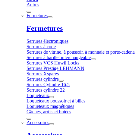
Autres
Fermetures
Fermetures
Serrures électroniques
Serrures à code
Serrures de vitrine, à poussoir, à monnaie et porte-cadena
Serrures à barillet interchangeable
Serrures VCS Huwil Locks
Serrures Prestige LEHMANN
Serrures Xspares
Serrures cylindre
Serrures Cylindre 16,5
Serrures cylindre 22
Loqueteaux
Loqueteaux poussoir et à billes
Loqueteaux magnétiques
Gâches, arrêts et butées
Accessoires