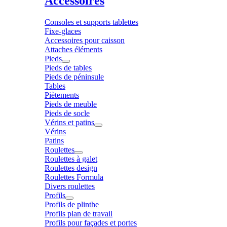
Accessoires
Consoles et supports tablettes
Fixe-glaces
Accessoires pour caisson
Attaches éléments
Pieds
Pieds de tables
Pieds de péninsule
Tables
Piètements
Pieds de meuble
Pieds de socle
Vérins et patins
Vérins
Patins
Roulettes
Roulettes à galet
Roulettes design
Roulettes Formula
Divers roulettes
Profils
Profils de plinthe
Profils plan de travail
Profils pour façades et portes