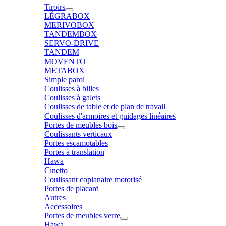
Tiroirs
LÉGRABOX
MERIVOBOX
TANDEMBOX
SERVO-DRIVE
TANDEM
MOVENTO
METABOX
Simple paroi
Coulisses à billes
Coulisses à galets
Coulisses de table et de plan de travail
Coulisses d'armoires et guidages linéaires
Portes de meubles bois
Coulissants verticaux
Portes escamotables
Portes à translation
Hawa
Cinetto
Coulissant coplanaire motorisé
Portes de placard
Autres
Accessoires
Portes de meubles verre
Hawa