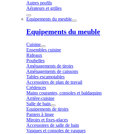
Autres profils
Aérateurs et grilles
Equipements du meuble
Equipements du meuble
Cuisine
Ensembles cuisine
Rideaux
Poubelles
Aménagements de tiroirs
Aménagements de caissons
Tables escamotables
Accessoires de plan de travail
Crédences
Mains courantes, consoles et baldaquins
Arrière-cuisine
Salle de bain
Equipements de tiroirs
Paniers à linge
Miroirs et fixes-glaces
Accessoires de salle de bain
Vasques et consoles de vasques