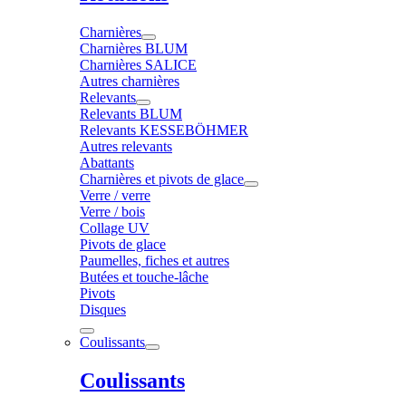
Charnières
Charnières BLUM
Charnières SALICE
Autres charnières
Relevants
Relevants BLUM
Relevants KESSEBÖHMER
Autres relevants
Abattants
Charnières et pivots de glace
Verre / verre
Verre / bois
Collage UV
Pivots de glace
Paumelles, fiches et autres
Butées et touche-lâche
Pivots
Disques
Coulissants
Coulissants