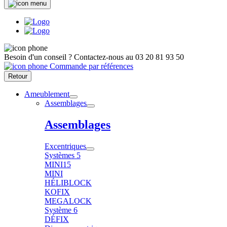
Besoin d'un conseil ?
Contactez-nous au
03 20 81 93 50
Commande par références
Retour
Ameublement
Assemblages
Assemblages
Excentriques
Systèmes 5
MINI15
MINI
HÉLIBLOCK
KOFIX
MEGALOCK
Système 6
DÉFIX