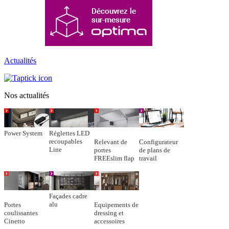
Actualités
Nos actualités
Power System
Réglettes LED
recoupables
Relevant de
Configurateur
Line
portes
de plans de
FREEslim flap
travail
Façades cadre
alu
Portes
Equipements de
coulissantes
dressing et
Cinetto
accessoires