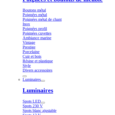
Boutons métal
Poignées métal
Poignées métal de chant
Inox
Poignées profil
Poignées cuvettes
Ambiance marine
Vintage
Prestige
Porcelaine
Cuir et bois
Résine et plastique
Style
Divers accessoires
Luminaires
Luminaires
Spots LED
Spots 230 V
Spots blanc ajustable