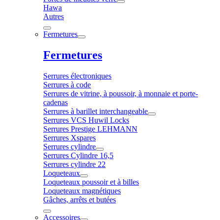
Hawa
Autres
Fermetures
Fermetures
Serrures électroniques
Serrures à code
Serrures de vitrine, à poussoir, à monnaie et porte-
cadenas
Serrures à barillet interchangeable
Serrures VCS Huwil Locks
Serrures Prestige LEHMANN
Serrures Xspares
Serrures cylindre
Serrures Cylindre 16,5
Serrures cylindre 22
Loqueteaux
Loqueteaux poussoir et à billes
Loqueteaux magnétiques
Gâches, arrêts et butées
Accessoires