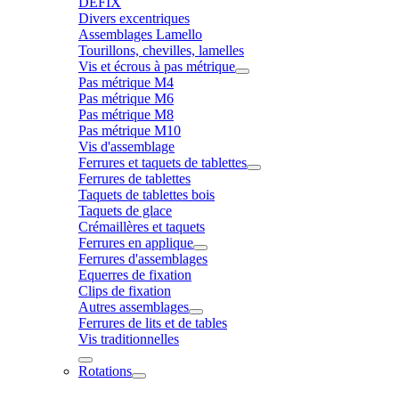
DÉFIX
Divers excentriques
Assemblages Lamello
Tourillons, chevilles, lamelles
Vis et écrous à pas métrique
Pas métrique M4
Pas métrique M6
Pas métrique M8
Pas métrique M10
Vis d'assemblage
Ferrures et taquets de tablettes
Ferrures de tablettes
Taquets de tablettes bois
Taquets de glace
Crémaillères et taquets
Ferrures en applique
Ferrures d'assemblages
Equerres de fixation
Clips de fixation
Autres assemblages
Ferrures de lits et de tables
Vis traditionnelles
Rotations