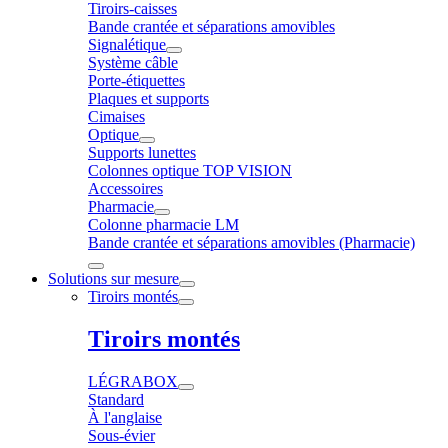
Tiroirs-caisses
Bande crantée et séparations amovibles
Signalétique
Système câble
Porte-étiquettes
Plaques et supports
Cimaises
Optique
Supports lunettes
Colonnes optique TOP VISION
Accessoires
Pharmacie
Colonne pharmacie LM
Bande crantée et séparations amovibles (Pharmacie)
Solutions sur mesure
Tiroirs montés
Tiroirs montés
LÉGRABOX
Standard
À l'anglaise
Sous-évier