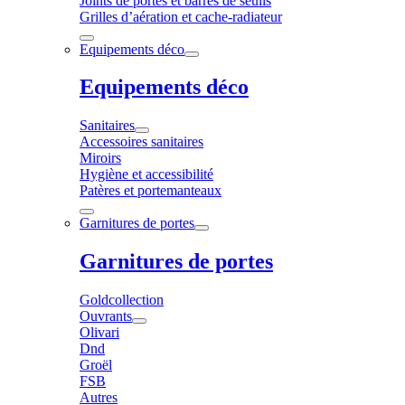
Joints de portes et barres de seuils
Grilles d’aération et cache-radiateur
Equipements déco
Equipements déco
Sanitaires
Accessoires sanitaires
Miroirs
Hygiène et accessibilité
Patères et portemanteaux
Garnitures de portes
Garnitures de portes
Goldcollection
Ouvrants
Olivari
Dnd
Groël
FSB
Autres