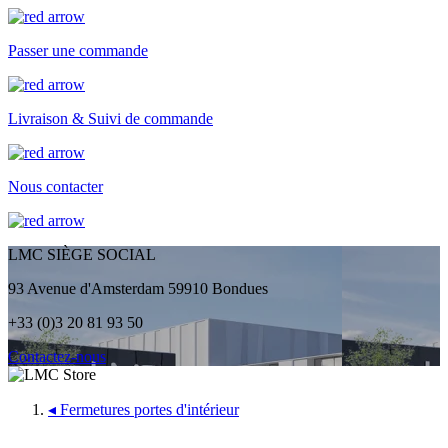
Passer une commande
Livraison & Suivi de commande
Nous contacter
LMC SIÈGE SOCIAL
93 Avenue d'Amsterdam 59910 Bondues
+33 (0)3 20 81 93 50
Contactez-nous
◂
Fermetures portes d'intérieur