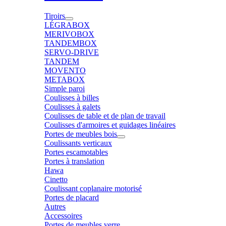
Tiroirs
LÉGRABOX
MERIVOBOX
TANDEMBOX
SERVO-DRIVE
TANDEM
MOVENTO
METABOX
Simple paroi
Coulisses à billes
Coulisses à galets
Coulisses de table et de plan de travail
Coulisses d'armoires et guidages linéaires
Portes de meubles bois
Coulissants verticaux
Portes escamotables
Portes à translation
Hawa
Cinetto
Coulissant coplanaire motorisé
Portes de placard
Autres
Accessoires
Portes de meubles verre