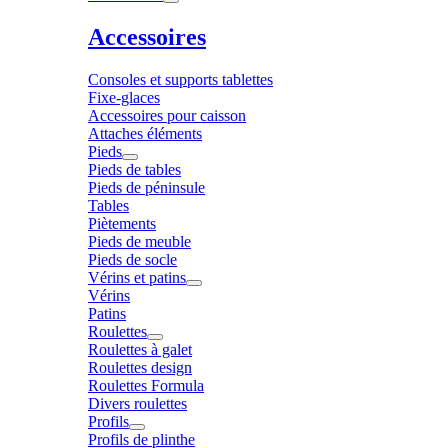
Accessoires
Consoles et supports tablettes
Fixe-glaces
Accessoires pour caisson
Attaches éléments
Pieds
Pieds de tables
Pieds de péninsule
Tables
Piètements
Pieds de meuble
Pieds de socle
Vérins et patins
Vérins
Patins
Roulettes
Roulettes à galet
Roulettes design
Roulettes Formula
Divers roulettes
Profils
Profils de plinthe