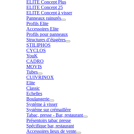
ELITE Concept Plus
ELITE Concept 25
ELITE Concept à visser
Panneaux rainurés
Profils Elite
Accessoires Elite
Profils pour panneaux
Structures d’étagères
STILIPHOS
CYCLOS
YouK
CADRO
MOVIS
Tubes
CUIVRINOX
Elite
Classic
Echelles
Boulangerie
Système à visser
Système sur crémaillère
Tabac, presse - Bar, restaurant
Présentoirs tabac presse
Spécifique bar, restaurant
Accessoires lieux de vente