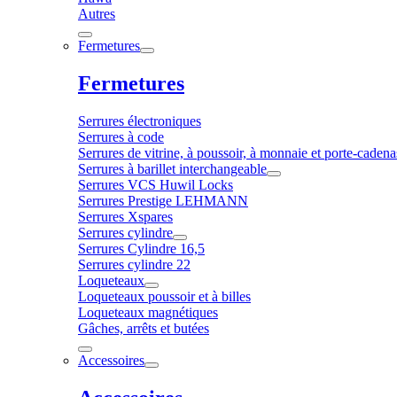
Autres
Fermetures
Fermetures
Serrures électroniques
Serrures à code
Serrures de vitrine, à poussoir, à monnaie et porte-cadena
Serrures à barillet interchangeable
Serrures VCS Huwil Locks
Serrures Prestige LEHMANN
Serrures Xspares
Serrures cylindre
Serrures Cylindre 16,5
Serrures cylindre 22
Loqueteaux
Loqueteaux poussoir et à billes
Loqueteaux magnétiques
Gâches, arrêts et butées
Accessoires