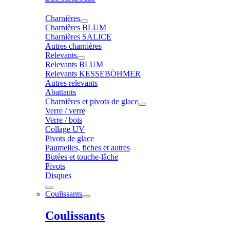
Charnières
Charnières BLUM
Charnières SALICE
Autres charnières
Relevants
Relevants BLUM
Relevants KESSEBÖHMER
Autres relevants
Abattants
Charnières et pivots de glace
Verre / verre
Verre / bois
Collage UV
Pivots de glace
Paumelles, fiches et autres
Butées et touche-lâche
Pivots
Disques
Coulissants
Coulissants