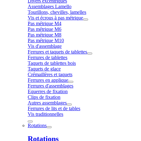
Divers excentriques
Assemblages Lamello
Tourillons, chevilles, lamelles
Vis et écrous à pas métrique
Pas métrique M4
Pas métrique M6
Pas métrique M8
Pas métrique M10
Vis d'assemblage
Ferrures et taquets de tablettes
Ferrures de tablettes
Taquets de tablettes bois
Taquets de glace
Crémaillères et taquets
Ferrures en applique
Ferrures d'assemblages
Equerres de fixation
Clips de fixation
Autres assemblages
Ferrures de lits et de tables
Vis traditionnelles
Rotations
Rotations