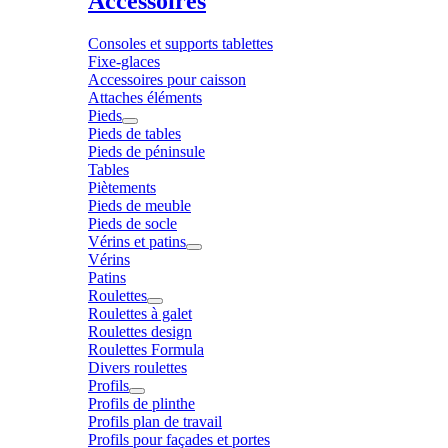
Accessoires
Consoles et supports tablettes
Fixe-glaces
Accessoires pour caisson
Attaches éléments
Pieds
Pieds de tables
Pieds de péninsule
Tables
Piètements
Pieds de meuble
Pieds de socle
Vérins et patins
Vérins
Patins
Roulettes
Roulettes à galet
Roulettes design
Roulettes Formula
Divers roulettes
Profils
Profils de plinthe
Profils plan de travail
Profils pour façades et portes