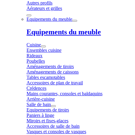
Autres profils
Aérateurs et grilles
Equipements du meuble
Equipements du meuble
Cuisine
Ensembles cuisine
Rideaux
Poubelles
Aménagements de tiroirs
Aménagements de caissons
Tables escamotables
Accessoires de plan de travail
Crédences
Mains courantes, consoles et baldaquins
Arrière-cuisine
Salle de bain
Equipements de tiroirs
Paniers à linge
Miroirs et fixes-glaces
Accessoires de salle de bain
Vasques et consoles de vasques