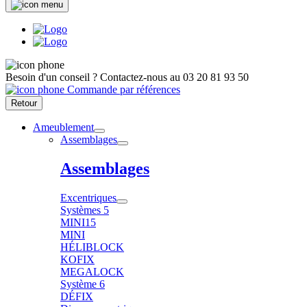
Besoin d'un conseil ?
Contactez-nous au
03 20 81 93 50
Commande par références
Retour
Ameublement
Assemblages
Assemblages
Excentriques
Systèmes 5
MINI15
MINI
HÉLIBLOCK
KOFIX
MEGALOCK
Système 6
DÉFIX