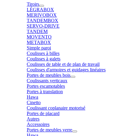
Tiroirs
LÉGRABOX
MERIVOBOX
TANDEMBOX
SERVO-DRIVE
TANDEM
MOVENTO
METABOX
Simple paroi
Coulisses à billes
Coulisses à galets
Coulisses de table et de plan de travail
Coulisses d'armoires et guidages linéaires
Portes de meubles bois
Coulissants verticaux
Portes escamotables
Portes à translation
Hawa
Cinetto
Coulissant coplanaire motorisé
Portes de placard
Autres
Accessoires
Portes de meubles verre
Hawa