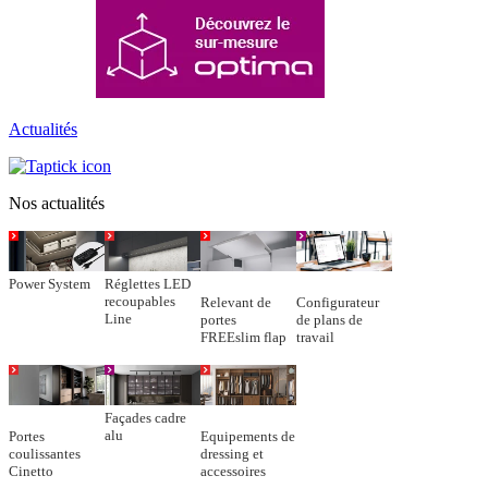
Actualités
Nos actualités
Power System
Réglettes LED
recoupables
Relevant de
Configurateur
Line
portes
de plans de
FREEslim flap
travail
Façades cadre
alu
Portes
Equipements de
coulissantes
dressing et
Cinetto
accessoires