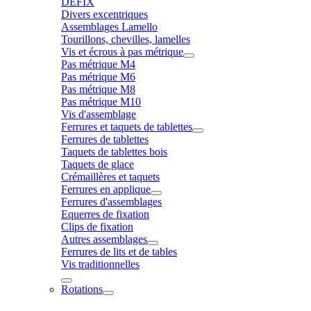
DÉFIX
Divers excentriques
Assemblages Lamello
Tourillons, chevilles, lamelles
Vis et écrous à pas métrique
Pas métrique M4
Pas métrique M6
Pas métrique M8
Pas métrique M10
Vis d'assemblage
Ferrures et taquets de tablettes
Ferrures de tablettes
Taquets de tablettes bois
Taquets de glace
Crémaillères et taquets
Ferrures en applique
Ferrures d'assemblages
Equerres de fixation
Clips de fixation
Autres assemblages
Ferrures de lits et de tables
Vis traditionnelles
Rotations