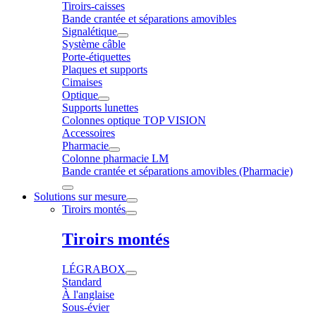
Tiroirs-caisses
Bande crantée et séparations amovibles
Signalétique
Système câble
Porte-étiquettes
Plaques et supports
Cimaises
Optique
Supports lunettes
Colonnes optique TOP VISION
Accessoires
Pharmacie
Colonne pharmacie LM
Bande crantée et séparations amovibles (Pharmacie)
Solutions sur mesure
Tiroirs montés
Tiroirs montés
LÉGRABOX
Standard
À l'anglaise
Sous-évier