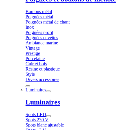
Boutons métal
Poignées métal
Poignées métal de chant
Inox
Poignées profil
Poignées cuvettes
Ambiance marine
Vintage
Prestige
Porcelaine
Cuir et bois
Résine et plastique
Style
Divers accessoires
Luminaires
Luminaires
Spots LED
Spots 230 V
Spots blanc ajustable