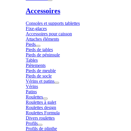
Accessoires
Consoles et supports tablettes
Fixe-glaces
Accessoires pour caisson
Attaches éléments
Pieds
Pieds de tables
Pieds de péninsule
Tables
Piètements
Pieds de meuble
Pieds de socle
Vérins et patins
Vérins
Patins
Roulettes
Roulettes à galet
Roulettes design
Roulettes Formula
Divers roulettes
Profils
Profils de plinthe