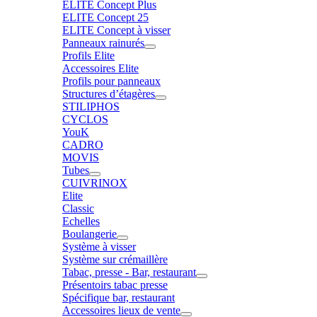
ELITE Concept Plus
ELITE Concept 25
ELITE Concept à visser
Panneaux rainurés
Profils Elite
Accessoires Elite
Profils pour panneaux
Structures d’étagères
STILIPHOS
CYCLOS
YouK
CADRO
MOVIS
Tubes
CUIVRINOX
Elite
Classic
Echelles
Boulangerie
Système à visser
Système sur crémaillère
Tabac, presse - Bar, restaurant
Présentoirs tabac presse
Spécifique bar, restaurant
Accessoires lieux de vente