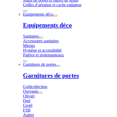
Joints de portes et barres de seuils
Grilles d’aération et cache-radiateur
Equipements déco
Equipements déco
Sanitaires
Accessoires sanitaires
Miroirs
Hygiène et accessibilité
Patères et portemanteaux
Garnitures de portes
Garnitures de portes
Goldcollection
Ouvrants
Olivari
Dnd
Groël
FSB
Autres