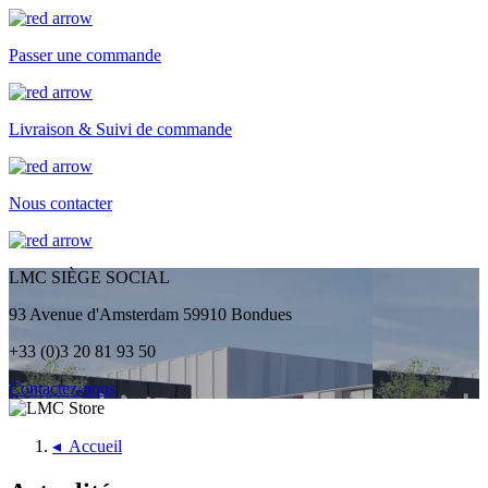
Passer une commande
Livraison & Suivi de commande
Nous contacter
LMC SIÈGE SOCIAL
93 Avenue d'Amsterdam 59910 Bondues
+33 (0)3 20 81 93 50
Contactez-nous
◂
Accueil