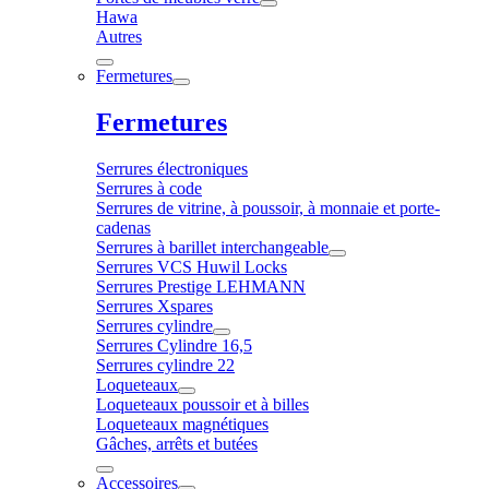
Hawa
Autres
Fermetures
Fermetures
Serrures électroniques
Serrures à code
Serrures de vitrine, à poussoir, à monnaie et porte-
cadenas
Serrures à barillet interchangeable
Serrures VCS Huwil Locks
Serrures Prestige LEHMANN
Serrures Xspares
Serrures cylindre
Serrures Cylindre 16,5
Serrures cylindre 22
Loqueteaux
Loqueteaux poussoir et à billes
Loqueteaux magnétiques
Gâches, arrêts et butées
Accessoires