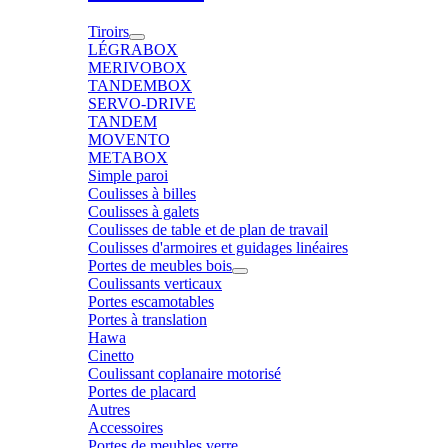
Tiroirs
LÉGRABOX
MERIVOBOX
TANDEMBOX
SERVO-DRIVE
TANDEM
MOVENTO
METABOX
Simple paroi
Coulisses à billes
Coulisses à galets
Coulisses de table et de plan de travail
Coulisses d'armoires et guidages linéaires
Portes de meubles bois
Coulissants verticaux
Portes escamotables
Portes à translation
Hawa
Cinetto
Coulissant coplanaire motorisé
Portes de placard
Autres
Accessoires
Portes de meubles verre