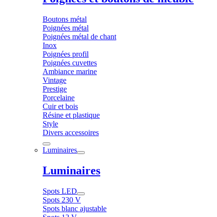
Boutons métal
Poignées métal
Poignées métal de chant
Inox
Poignées profil
Poignées cuvettes
Ambiance marine
Vintage
Prestige
Porcelaine
Cuir et bois
Résine et plastique
Style
Divers accessoires
Luminaires
Luminaires
Spots LED
Spots 230 V
Spots blanc ajustable