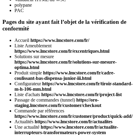
polypane
PAC
Pages du site ayant fait l’objet de la vérification de
conformité
Accueil
https://www.lmcstore.com/fr/
Liste Ameublement
https://www.lmcstore.com/fr/excentriques.html
Solutions sur mesure
https://www.lmcstore.com/fr/solutions-sur-mesure-
optima.html
Produit simple
https://www.lmcstore.com/fr/cadre-
coulissant-bas-dispensa-junior-iii.html
Configurateur
https://www.lmcstore.com/fr/tiroir-standard-
m-h-106-mm.html
Liste d'achats
https://www.lmcstore.com/fr/project-list
Passage de commandes (tunnel)
https://oro-
staging.lmcstore.com/fr/customer/checkout
Commande par références
https://www.lmcstore.com/fr/customer/product/quick-add/
Actualités
https://www.lmcstore.com/fr/actualites
Une actualité
https://www.lmcstore.com/fr/actualite-
interrupteurs-transformateurs-power-system