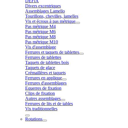
DÉFIX
Divers excentriques
Assemblages Lamello
Tourillons, chevilles, lamelles
Vis et écrous à pas métrique
Pas métrique M4
Pas métrique M6
Pas métrique M8
Pas métrique M10
Vis d'assemblage
Ferrures et taquets de tablettes
Ferrures de tablettes
Taquets de tablettes bois
Taquets de glace
Crémaillères et taquets
Ferrures en applique
Ferrures d'assemblages
Equerres de fixation
Clips de fixation
Autres assemblages
Ferrures de lits et de tables
Vis traditionnelles
Rotations