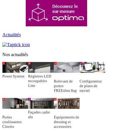
Actualités
Nos actualités
Power System
Réglettes LED
recoupables
Relevant de
Configurateur
Line
portes
de plans de
FREEslim flap
travail
Façades cadre
alu
Portes
Equipements de
coulissantes
dressing et
Cinetto
accessoires