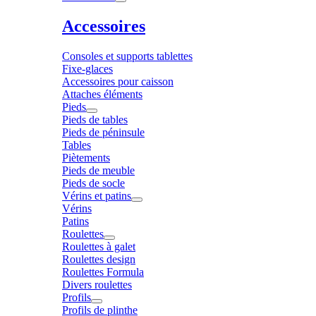
Accessoires
Consoles et supports tablettes
Fixe-glaces
Accessoires pour caisson
Attaches éléments
Pieds
Pieds de tables
Pieds de péninsule
Tables
Piètements
Pieds de meuble
Pieds de socle
Vérins et patins
Vérins
Patins
Roulettes
Roulettes à galet
Roulettes design
Roulettes Formula
Divers roulettes
Profils
Profils de plinthe