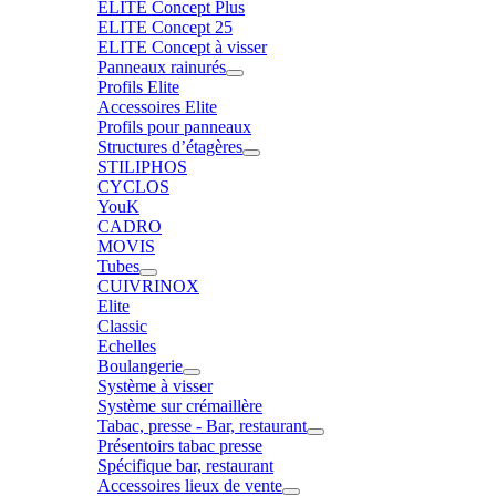
ELITE Concept Plus
ELITE Concept 25
ELITE Concept à visser
Panneaux rainurés
Profils Elite
Accessoires Elite
Profils pour panneaux
Structures d’étagères
STILIPHOS
CYCLOS
YouK
CADRO
MOVIS
Tubes
CUIVRINOX
Elite
Classic
Echelles
Boulangerie
Système à visser
Système sur crémaillère
Tabac, presse - Bar, restaurant
Présentoirs tabac presse
Spécifique bar, restaurant
Accessoires lieux de vente