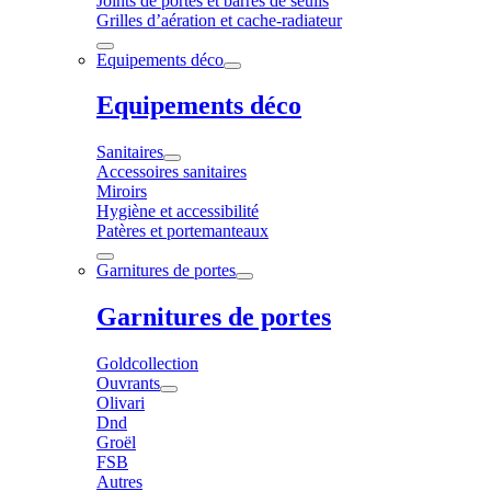
Joints de portes et barres de seuils
Grilles d’aération et cache-radiateur
Equipements déco
Equipements déco
Sanitaires
Accessoires sanitaires
Miroirs
Hygiène et accessibilité
Patères et portemanteaux
Garnitures de portes
Garnitures de portes
Goldcollection
Ouvrants
Olivari
Dnd
Groël
FSB
Autres