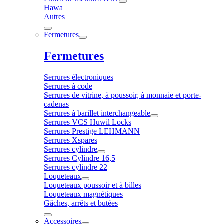
Hawa
Autres
Fermetures
Fermetures
Serrures électroniques
Serrures à code
Serrures de vitrine, à poussoir, à monnaie et porte-
cadenas
Serrures à barillet interchangeable
Serrures VCS Huwil Locks
Serrures Prestige LEHMANN
Serrures Xspares
Serrures cylindre
Serrures Cylindre 16,5
Serrures cylindre 22
Loqueteaux
Loqueteaux poussoir et à billes
Loqueteaux magnétiques
Gâches, arrêts et butées
Accessoires