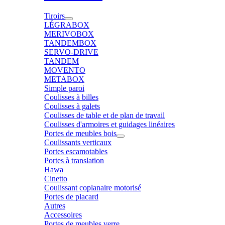
Tiroirs
LÉGRABOX
MERIVOBOX
TANDEMBOX
SERVO-DRIVE
TANDEM
MOVENTO
METABOX
Simple paroi
Coulisses à billes
Coulisses à galets
Coulisses de table et de plan de travail
Coulisses d'armoires et guidages linéaires
Portes de meubles bois
Coulissants verticaux
Portes escamotables
Portes à translation
Hawa
Cinetto
Coulissant coplanaire motorisé
Portes de placard
Autres
Accessoires
Portes de meubles verre