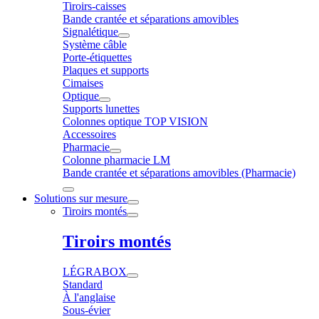
Tiroirs-caisses
Bande crantée et séparations amovibles
Signalétique
Système câble
Porte-étiquettes
Plaques et supports
Cimaises
Optique
Supports lunettes
Colonnes optique TOP VISION
Accessoires
Pharmacie
Colonne pharmacie LM
Bande crantée et séparations amovibles (Pharmacie)
Solutions sur mesure
Tiroirs montés
Tiroirs montés
LÉGRABOX
Standard
À l'anglaise
Sous-évier