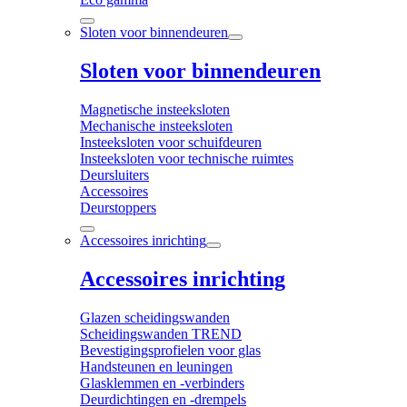
Sloten voor binnendeuren
Sloten voor binnendeuren
Magnetische insteeksloten
Mechanische insteeksloten
Insteeksloten voor schuifdeuren
Insteeksloten voor technische ruimtes
Deursluiters
Accessoires
Deurstoppers
Accessoires inrichting
Accessoires inrichting
Glazen scheidingswanden
Scheidingswanden TREND
Bevestigingsprofielen voor glas
Handsteunen en leuningen
Glasklemmen en -verbinders
Deurdichtingen en -drempels