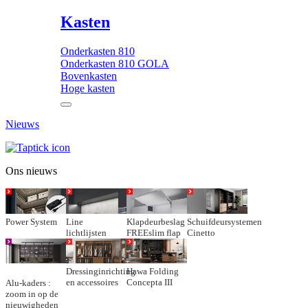
Kasten
Onderkasten 810
Onderkasten 810 GOLA
Bovenkasten
Hoge kasten
Nieuws
Ons nieuws
Power System
Line
Klapdeurbeslag
Schuifdeursystemen
lichtlijsten
FREEslim flap
Cinetto
Dressinginrichting
Hawa Folding
en accessoires
Concepta III
Alu-kaders :
zoom in op de
nieuwigheden