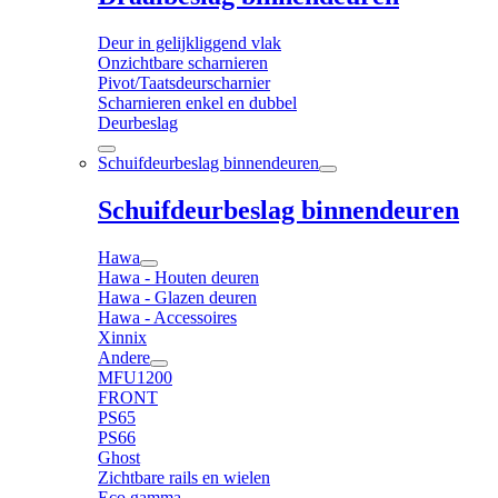
Deur in gelijkliggend vlak
Onzichtbare scharnieren
Pivot/Taatsdeurscharnier
Scharnieren enkel en dubbel
Deurbeslag
Schuifdeurbeslag binnendeuren
Schuifdeurbeslag binnendeuren
Hawa
Hawa - Houten deuren
Hawa - Glazen deuren
Hawa - Accessoires
Xinnix
Andere
MFU1200
FRONT
PS65
PS66
Ghost
Zichtbare rails en wielen
Eco gamma