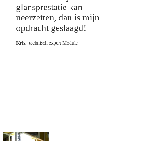
glansprestatie kan
neerzetten, dan is mijn
opdracht geslaagd!
Kris,
technisch expert Module
Professioneel
ingericht…
voor de professional
Je ontwerpt, maakt en plaatst
maatmeubelen of je realiseert
complete interieurbouwprojecten.