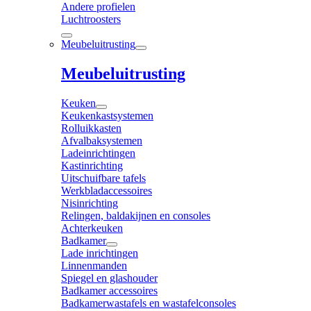
Andere profielen
Luchtroosters
Meubeluitrusting
Meubeluitrusting
Keuken
Keukenkastsystemen
Rolluikkasten
Afvalbaksystemen
Ladeinrichtingen
Kastinrichting
Uitschuifbare tafels
Werkbladaccessoires
Nisinrichting
Relingen, baldakijnen en consoles
Achterkeuken
Badkamer
Lade inrichtingen
Linnenmanden
Spiegel en glashouder
Badkamer accessoires
Badkamerwastafels en wastafelconsoles