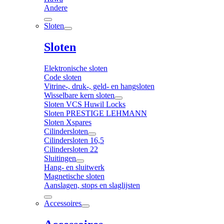
Andere
Sloten
Sloten
Elektronische sloten
Code sloten
Vitrine-, druk-, geld- en hangsloten
Wisselbare kern sloten
Sloten VCS Huwil Locks
Sloten PRESTIGE LEHMANN
Sloten Xspares
Cilindersloten
Cilindersloten 16,5
Cilindersloten 22
Sluitingen
Hang- en sluitwerk
Magnetische sloten
Aanslagen, stops en slaglijsten
Accessoires