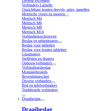
Diverse excenters
Verbinders Lamello
Onzichtbare houten drevels, spies, lamellen
Metrische vijzen en moeren
Metrisch M4
Metrisch M6
Metrisch M8
Metrisch M10
Verbindingsschroeven
Beslag en tabletdragers
Beslag voor tabletten
Beslag voor houten tabletten
Glasdragers
Stellijsten en dragers
Opbouwverbinders
Verbindingsbeslag
Montagebeugels
Bevestigingsclips
Diverse verbinders
Bed en tafelverbinders
Traditionele verbinders
Draaibeslag
Draaibeslag