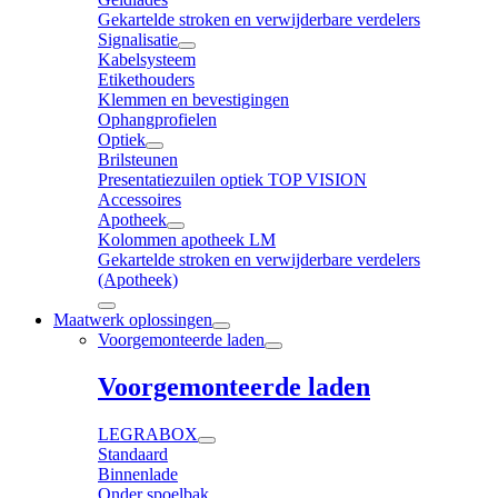
Gekartelde stroken en verwijderbare verdelers
Signalisatie
Kabelsysteem
Etikethouders
Klemmen en bevestigingen
Ophangprofielen
Optiek
Brilsteunen
Presentatiezuilen optiek TOP VISION
Accessoires
Apotheek
Kolommen apotheek LM
Gekartelde stroken en verwijderbare verdelers
(Apotheek)
Maatwerk oplossingen
Voorgemonteerde laden
Voorgemonteerde laden
LEGRABOX
Standaard
Binnenlade
Onder spoelbak