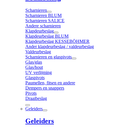
Scharnieren
Scharnieren BLUM
Scharnieren SALICE
Andere scharnieren
Klapdeurbeslag
Klapdeurbeslag BLUM
Klapdeurbeslag KESSEBÖHMER
Ander klapdeurbeslag / valdeurbeslag
Valdeurbeslag
Scharnieren en glaspivots
Glas/glas
Glas/hout
UV verlijming
Glaspivots
Paumellen, fitsen en andere
Dempers en snappers
Pivots
Draaibeslag
Geleiders
Geleiders