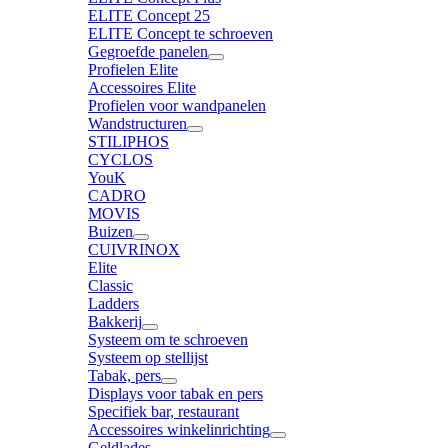
ELITE Concept 25
ELITE Concept te schroeven
Gegroefde panelen
Profielen Elite
Accessoires Elite
Profielen voor wandpanelen
Wandstructuren
STILIPHOS
CYCLOS
YouK
CADRO
MOVIS
Buizen
CUIVRINOX
Elite
Classic
Ladders
Bakkerij
Systeem om te schroeven
Systeem op stellijst
Tabak, pers
Displays voor tabak en pers
Specifiek bar, restaurant
Accessoires winkelinrichting
Geldlades