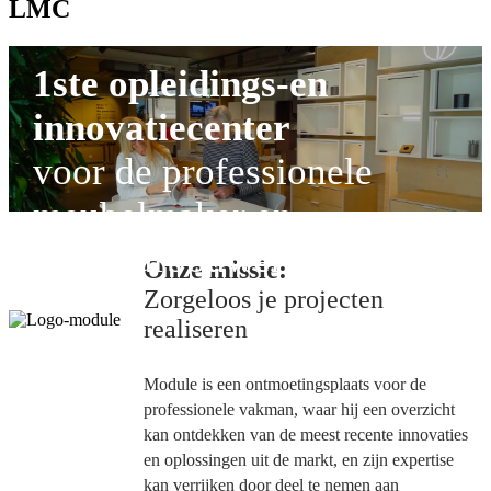
LMC
1ste opleidings-en
innovatiecenter
voor de professionele
meubelmaker en
interieurbouwer
Onze missie:
Zorgeloos je projecten
realiseren
Module is een ontmoetingsplaats voor de
professionele vakman, waar hij een overzicht
kan ontdekken van de meest recente innovaties
en oplossingen uit de markt, en zijn expertise
kan verrijken door deel te nemen aan