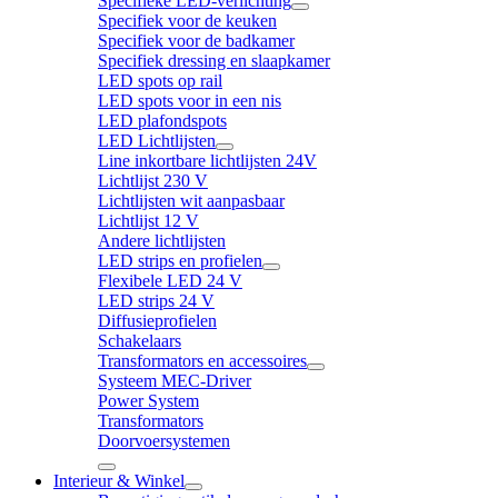
Specifieke LED-verlichting
Specifiek voor de keuken
Specifiek voor de badkamer
Specifiek dressing en slaapkamer
LED spots op rail
LED spots voor in een nis
LED plafondspots
LED Lichtlijsten
Line inkortbare lichtlijsten 24V
Lichtlijst 230 V
Lichtlijsten wit aanpasbaar
Lichtlijst 12 V
Andere lichtlijsten
LED strips en profielen
Flexibele LED 24 V
LED strips 24 V
Diffusieprofielen
Schakelaars
Transformators en accessoires
Systeem MEC-Driver
Power System
Transformators
Doorvoersystemen
Interieur & Winkel