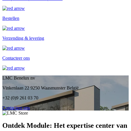
Bestellen
Verzending & levering
Contacteer ons
LMC Benelux nv
Vinkenlaan 22 9250 Waasmunster België
+32 (0)9 261 03 70
Contacteer ons
Ontdek Module: Het expertise center van