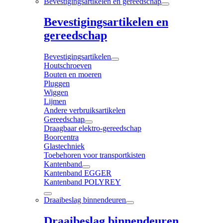
Bevestigingsartikelen en gereedschap
Bevestigingsartikelen en
gereedschap
Bevestigingsartikelen
Houtschroeven
Bouten en moeren
Pluggen
Wiggen
Lijmen
Andere verbruiksartikelen
Gereedschap
Draagbaar elektro-gereedschap
Boorcentra
Glastechniek
Toebehoren voor transportkisten
Kantenband
Kantenband EGGER
Kantenband POLYREY
Draaibeslag binnendeuren
Draaibeslag binnendeuren