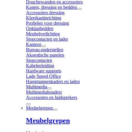
Douchewanden en accessoires
Kasten, dressing en bedden
Accessoires dressing
Kleerkastinrichting
Profielen voor dressing
Opklapbedden
Meubelverlichting
Stopcontacten en lader
Kantoor
Bureau-onderstellen
Akoestische panelen
Stopcontacten
Kabelgeleiding
Hardware supports
Lade Speed Office
Hangmappenkaders en laden
Multimedia
Multimediahouders
Accessoires en luidsprekers
Meubelgrepen
Meubelgrepen