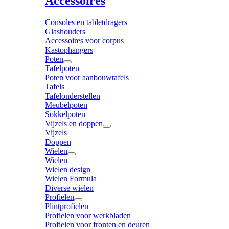
Accessoires
Consoles en tabletdragers
Glashouders
Accessoires voor corpus
Kastophangers
Poten
Tafelpoten
Poten voor aanbouwtafels
Tafels
Tafelonderstellen
Meubelpoten
Sokkelpoten
Vijzels en doppen
Vijzels
Doppen
Wielen
Wielen
Wielen design
Wielen Formula
Diverse wielen
Profielen
Plintprofielen
Profielen voor werkbladen
Profielen voor fronten en deuren