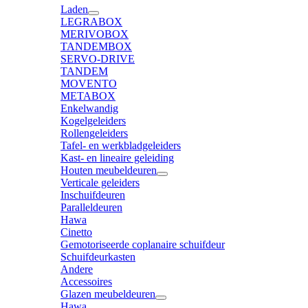
Laden
LEGRABOX
MERIVOBOX
TANDEMBOX
SERVO-DRIVE
TANDEM
MOVENTO
METABOX
Enkelwandig
Kogelgeleiders
Rollengeleiders
Tafel- en werkbladgeleiders
Kast- en lineaire geleiding
Houten meubeldeuren
Verticale geleiders
Inschuifdeuren
Paralleldeuren
Hawa
Cinetto
Gemotoriseerde coplanaire schuifdeur
Schuifdeurkasten
Andere
Accessoires
Glazen meubeldeuren
Hawa