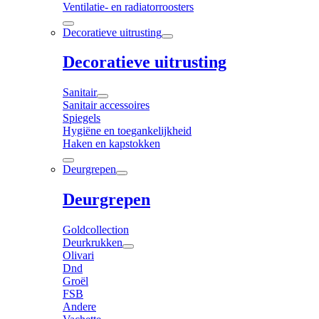
Ventilatie- en radiatorroosters
Decoratieve uitrusting
Decoratieve uitrusting
Sanitair
Sanitair accessoires
Spiegels
Hygiëne en toegankelijkheid
Haken en kapstokken
Deurgrepen
Deurgrepen
Goldcollection
Deurkrukken
Olivari
Dnd
Groël
FSB
Andere