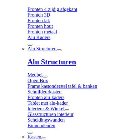
Fronten 4-zijdig afgekant
Fronten 3D
Fronten lak
Fronten hout
Fronten metaal
Alu Kaders
Alu Structuren
Alu Structuren
Meubel
Open Box
Frame kastonderstel tafel & banken
Schuifdeurkasten
Fronten alu-kaders
Tablet met alu-kader
Interieur & Winkel
Glasstructuren interieur
Scheidingswanden
Binnendeuren
Kasten