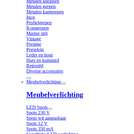
Metalen knoppen
Metalen grepen
Metalen kantgrepen
Inox
Profielgrepen
Komgrepen
Marine stijl
Vintage
Prestige
Porselein
Leder en hout
Hars en kunststof
Retrostijl
Diverse accessoires
Meubelverlichting
Meubelverlichting
LED Spots
Spots 230 V
Spots wit aanpasbaar
Spots 12 V
Spots 350 mA