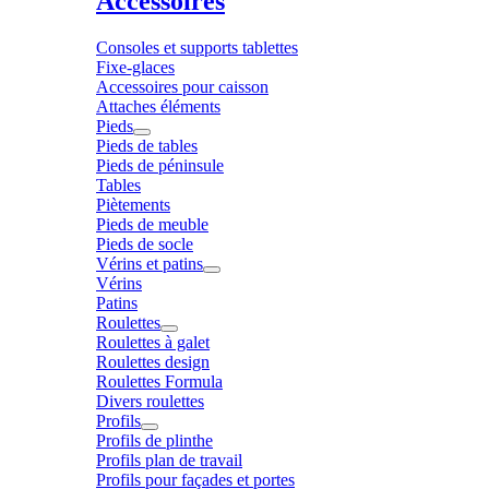
Accessoires
Consoles et supports tablettes
Fixe-glaces
Accessoires pour caisson
Attaches éléments
Pieds
Pieds de tables
Pieds de péninsule
Tables
Piètements
Pieds de meuble
Pieds de socle
Vérins et patins
Vérins
Patins
Roulettes
Roulettes à galet
Roulettes design
Roulettes Formula
Divers roulettes
Profils
Profils de plinthe
Profils plan de travail
Profils pour façades et portes