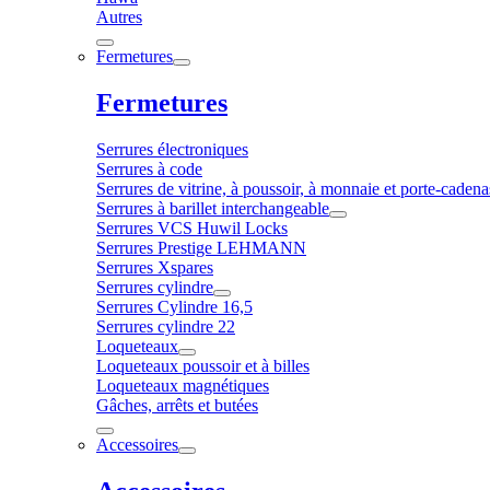
Autres
Fermetures
Fermetures
Serrures électroniques
Serrures à code
Serrures de vitrine, à poussoir, à monnaie et porte-cadena
Serrures à barillet interchangeable
Serrures VCS Huwil Locks
Serrures Prestige LEHMANN
Serrures Xspares
Serrures cylindre
Serrures Cylindre 16,5
Serrures cylindre 22
Loqueteaux
Loqueteaux poussoir et à billes
Loqueteaux magnétiques
Gâches, arrêts et butées
Accessoires