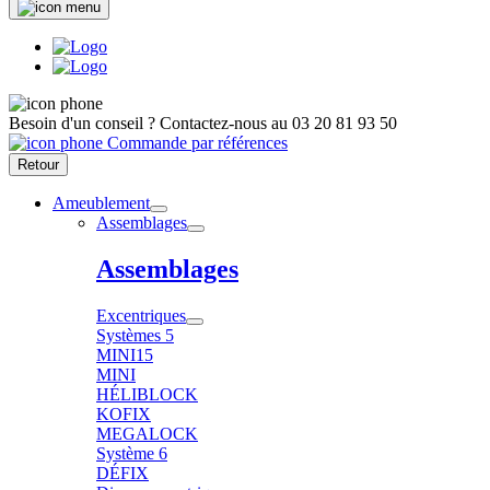
Besoin d'un conseil ?
Contactez-nous au
03 20 81 93 50
Commande par références
Retour
Ameublement
Assemblages
Assemblages
Excentriques
Systèmes 5
MINI15
MINI
HÉLIBLOCK
KOFIX
MEGALOCK
Système 6
DÉFIX