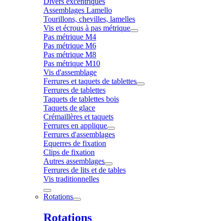
Divers excentriques
Assemblages Lamello
Tourillons, chevilles, lamelles
Vis et écrous à pas métrique
Pas métrique M4
Pas métrique M6
Pas métrique M8
Pas métrique M10
Vis d'assemblage
Ferrures et taquets de tablettes
Ferrures de tablettes
Taquets de tablettes bois
Taquets de glace
Crémaillères et taquets
Ferrures en applique
Ferrures d'assemblages
Equerres de fixation
Clips de fixation
Autres assemblages
Ferrures de lits et de tables
Vis traditionnelles
Rotations
Rotations