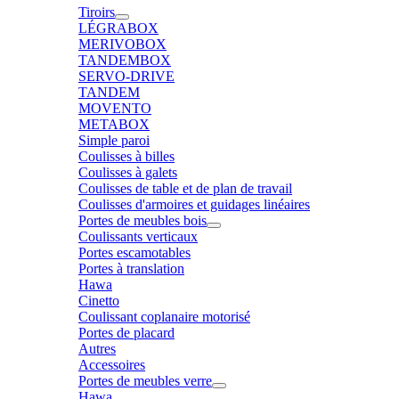
Tiroirs
LÉGRABOX
MERIVOBOX
TANDEMBOX
SERVO-DRIVE
TANDEM
MOVENTO
METABOX
Simple paroi
Coulisses à billes
Coulisses à galets
Coulisses de table et de plan de travail
Coulisses d'armoires et guidages linéaires
Portes de meubles bois
Coulissants verticaux
Portes escamotables
Portes à translation
Hawa
Cinetto
Coulissant coplanaire motorisé
Portes de placard
Autres
Accessoires
Portes de meubles verre
Hawa