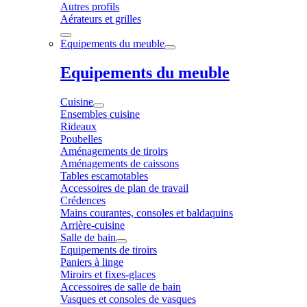
Autres profils
Aérateurs et grilles
Equipements du meuble
Equipements du meuble
Cuisine
Ensembles cuisine
Rideaux
Poubelles
Aménagements de tiroirs
Aménagements de caissons
Tables escamotables
Accessoires de plan de travail
Crédences
Mains courantes, consoles et baldaquins
Arrière-cuisine
Salle de bain
Equipements de tiroirs
Paniers à linge
Miroirs et fixes-glaces
Accessoires de salle de bain
Vasques et consoles de vasques