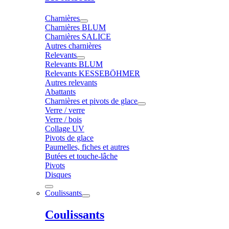
Charnières
Charnières BLUM
Charnières SALICE
Autres charnières
Relevants
Relevants BLUM
Relevants KESSEBÖHMER
Autres relevants
Abattants
Charnières et pivots de glace
Verre / verre
Verre / bois
Collage UV
Pivots de glace
Paumelles, fiches et autres
Butées et touche-lâche
Pivots
Disques
Coulissants
Coulissants