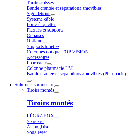
Tiroirs-caisses
Bande crantée et séparations amovibles
Signalétique
Système câble
Porte-étiquettes
Plaques et supports
Cimaises
Optique
Supports lunettes
Colonnes optique TOP VISION
Accessoires
Pharmacie
Colonne pharmacie LM
Bande crantée et séparations amovibles (Pharmacie)
Solutions sur mesure
Tiroirs montés
Tiroirs montés
LÉGRABOX
Standard
À l'anglaise
Sous-évier