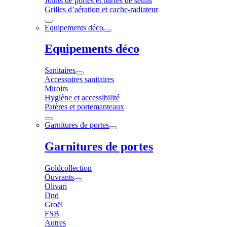
Joints de portes et barres de seuils
Grilles d’aération et cache-radiateur
Equipements déco
Equipements déco
Sanitaires
Accessoires sanitaires
Miroirs
Hygiène et accessibilité
Patères et portemanteaux
Garnitures de portes
Garnitures de portes
Goldcollection
Ouvrants
Olivari
Dnd
Groël
FSB
Autres