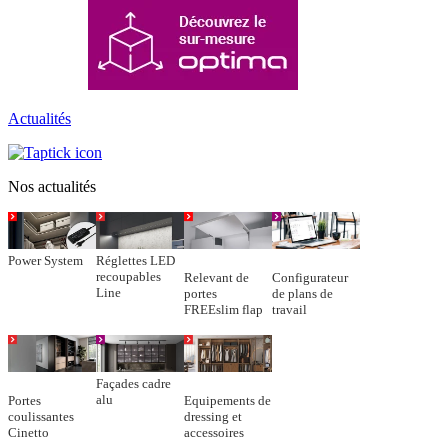
Actualités
Nos actualités
Power System
Réglettes LED
recoupables
Relevant de
Configurateur
Line
portes
de plans de
FREEslim flap
travail
Façades cadre
alu
Portes
Equipements de
coulissantes
dressing et
Cinetto
accessoires