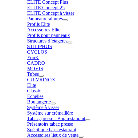
ELITE Concept Plus
ELITE Concept 25
ELITE Concept à visser
Panneaux rainurés
Profils Elite
Accessoires Elite
Profils pour panneaux
Structures d’étagères
STILIPHOS
CYCLOS
YouK
CADRO
MOVIS
Tubes
CUIVRINOX
Elite
Classic
Echelles
Boulangerie
Système à visser
Système sur crémaillère
Tabac, presse - Bar, restaurant
Présentoirs tabac presse
Spécifique bar, restaurant
Accessoires lieux de vente