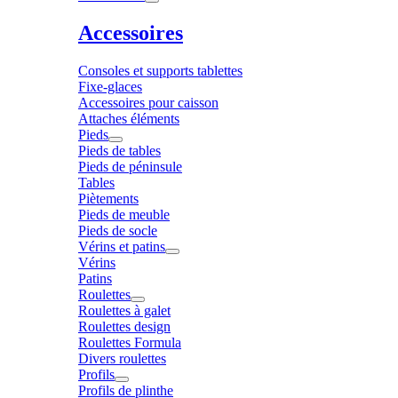
Accessoires
Consoles et supports tablettes
Fixe-glaces
Accessoires pour caisson
Attaches éléments
Pieds
Pieds de tables
Pieds de péninsule
Tables
Piètements
Pieds de meuble
Pieds de socle
Vérins et patins
Vérins
Patins
Roulettes
Roulettes à galet
Roulettes design
Roulettes Formula
Divers roulettes
Profils
Profils de plinthe