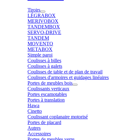
Tiroirs
LÉGRABOX
MERIVOBOX
TANDEMBOX
SERVO-DRIVE
TANDEM
MOVENTO
METABOX
Simple paroi
Coulisses à billes
Coulisses à galets
Coulisses de table et de plan de travail
Coulisses d'armoires et guidages linéaires
Portes de meubles bois
Coulissants verticaux
Portes escamotables
Portes à translation
Hawa
Cinetto
Coulissant coplanaire motorisé
Portes de placard
Autres
Accessoires
Portes de meubles verre