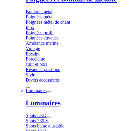
Boutons métal
Poignées métal
Poignées métal de chant
Inox
Poignées profil
Poignées cuvettes
Ambiance marine
Vintage
Prestige
Porcelaine
Cuir et bois
Résine et plastique
Style
Divers accessoires
Luminaires
Luminaires
Spots LED
Spots 230 V
Spots blanc ajustable