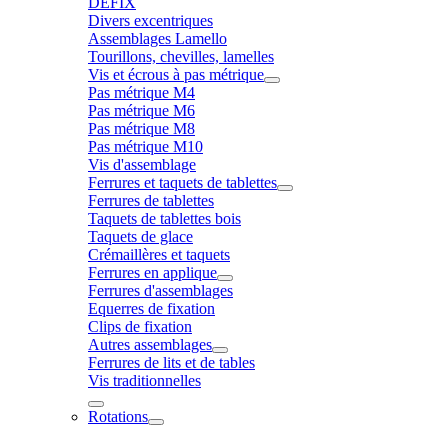
DÉFIX
Divers excentriques
Assemblages Lamello
Tourillons, chevilles, lamelles
Vis et écrous à pas métrique
Pas métrique M4
Pas métrique M6
Pas métrique M8
Pas métrique M10
Vis d'assemblage
Ferrures et taquets de tablettes
Ferrures de tablettes
Taquets de tablettes bois
Taquets de glace
Crémaillères et taquets
Ferrures en applique
Ferrures d'assemblages
Equerres de fixation
Clips de fixation
Autres assemblages
Ferrures de lits et de tables
Vis traditionnelles
Rotations