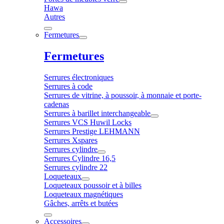
Hawa
Autres
Fermetures
Fermetures
Serrures électroniques
Serrures à code
Serrures de vitrine, à poussoir, à monnaie et porte-
cadenas
Serrures à barillet interchangeable
Serrures VCS Huwil Locks
Serrures Prestige LEHMANN
Serrures Xspares
Serrures cylindre
Serrures Cylindre 16,5
Serrures cylindre 22
Loqueteaux
Loqueteaux poussoir et à billes
Loqueteaux magnétiques
Gâches, arrêts et butées
Accessoires