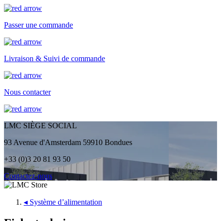
Passer une commande
Livraison & Suivi de commande
Nous contacter
LMC SIÈGE SOCIAL
93 Avenue d'Amsterdam 59910 Bondues
+33 (0)3 20 81 93 50
Contactez-nous
◂
Système d’alimentation