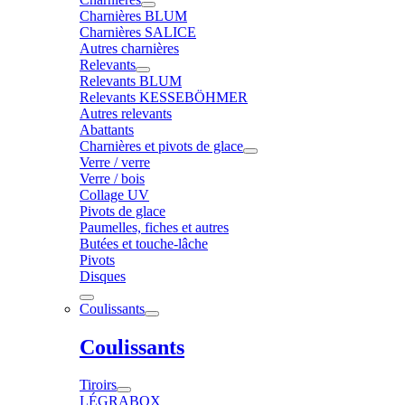
Charnières BLUM
Charnières SALICE
Autres charnières
Relevants
Relevants BLUM
Relevants KESSEBÖHMER
Autres relevants
Abattants
Charnières et pivots de glace
Verre / verre
Verre / bois
Collage UV
Pivots de glace
Paumelles, fiches et autres
Butées et touche-lâche
Pivots
Disques
Coulissants
Coulissants
Tiroirs
LÉGRABOX