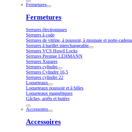
Fermetures
Fermetures
Serrures électroniques
Serrures à code
Serrures de vitrine, à poussoir, à monnaie et porte-cadena
Serrures à barillet interchangeable
Serrures VCS Huwil Locks
Serrures Prestige LEHMANN
Serrures Xspares
Serrures cylindre
Serrures Cylindre 16,5
Serrures cylindre 22
Loqueteaux
Loqueteaux poussoir et à billes
Loqueteaux magnétiques
Gâches, arrêts et butées
Accessoires
Accessoires