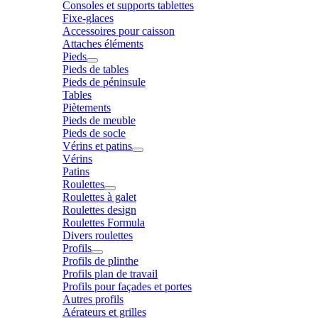
Consoles et supports tablettes
Fixe-glaces
Accessoires pour caisson
Attaches éléments
Pieds
Pieds de tables
Pieds de péninsule
Tables
Piètements
Pieds de meuble
Pieds de socle
Vérins et patins
Vérins
Patins
Roulettes
Roulettes à galet
Roulettes design
Roulettes Formula
Divers roulettes
Profils
Profils de plinthe
Profils plan de travail
Profils pour façades et portes
Autres profils
Aérateurs et grilles