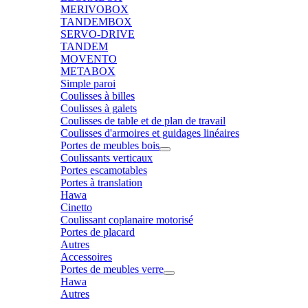
MERIVOBOX
TANDEMBOX
SERVO-DRIVE
TANDEM
MOVENTO
METABOX
Simple paroi
Coulisses à billes
Coulisses à galets
Coulisses de table et de plan de travail
Coulisses d'armoires et guidages linéaires
Portes de meubles bois
Coulissants verticaux
Portes escamotables
Portes à translation
Hawa
Cinetto
Coulissant coplanaire motorisé
Portes de placard
Autres
Accessoires
Portes de meubles verre
Hawa
Autres