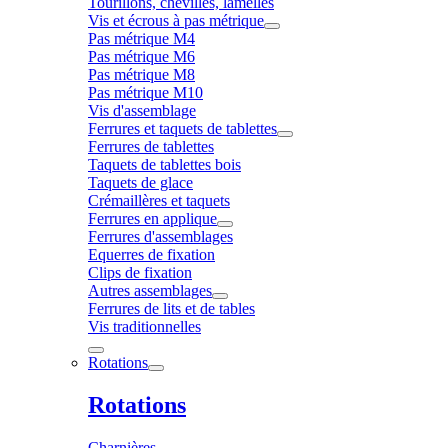
Tourillons, chevilles, lamelles
Vis et écrous à pas métrique
Pas métrique M4
Pas métrique M6
Pas métrique M8
Pas métrique M10
Vis d'assemblage
Ferrures et taquets de tablettes
Ferrures de tablettes
Taquets de tablettes bois
Taquets de glace
Crémaillères et taquets
Ferrures en applique
Ferrures d'assemblages
Equerres de fixation
Clips de fixation
Autres assemblages
Ferrures de lits et de tables
Vis traditionnelles
Rotations
Rotations
Charnières