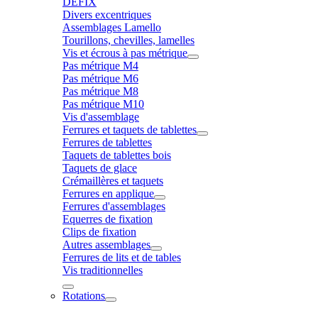
DÉFIX
Divers excentriques
Assemblages Lamello
Tourillons, chevilles, lamelles
Vis et écrous à pas métrique
Pas métrique M4
Pas métrique M6
Pas métrique M8
Pas métrique M10
Vis d'assemblage
Ferrures et taquets de tablettes
Ferrures de tablettes
Taquets de tablettes bois
Taquets de glace
Crémaillères et taquets
Ferrures en applique
Ferrures d'assemblages
Equerres de fixation
Clips de fixation
Autres assemblages
Ferrures de lits et de tables
Vis traditionnelles
Rotations