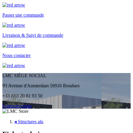
Passer une commande
Livraison & Suivi de commande
Nous contacter
LMC SIÈGE SOCIAL
93 Avenue d'Amsterdam 59910 Bondues
+33 (0)3 20 81 93 50
Contactez-nous
◂
Structures alu