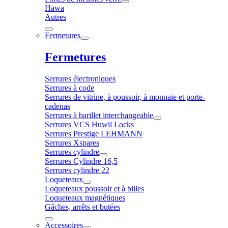
Hawa
Autres
Fermetures
Fermetures
Serrures électroniques
Serrures à code
Serrures de vitrine, à poussoir, à monnaie et porte-
cadenas
Serrures à barillet interchangeable
Serrures VCS Huwil Locks
Serrures Prestige LEHMANN
Serrures Xspares
Serrures cylindre
Serrures Cylindre 16,5
Serrures cylindre 22
Loqueteaux
Loqueteaux poussoir et à billes
Loqueteaux magnétiques
Gâches, arrêts et butées
Accessoires