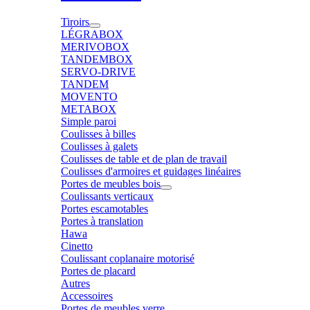
Tiroirs
LÉGRABOX
MERIVOBOX
TANDEMBOX
SERVO-DRIVE
TANDEM
MOVENTO
METABOX
Simple paroi
Coulisses à billes
Coulisses à galets
Coulisses de table et de plan de travail
Coulisses d'armoires et guidages linéaires
Portes de meubles bois
Coulissants verticaux
Portes escamotables
Portes à translation
Hawa
Cinetto
Coulissant coplanaire motorisé
Portes de placard
Autres
Accessoires
Portes de meubles verre