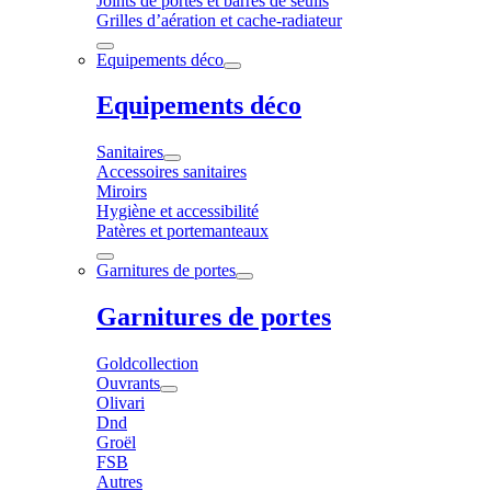
Joints de portes et barres de seuils
Grilles d’aération et cache-radiateur
Equipements déco
Equipements déco
Sanitaires
Accessoires sanitaires
Miroirs
Hygiène et accessibilité
Patères et portemanteaux
Garnitures de portes
Garnitures de portes
Goldcollection
Ouvrants
Olivari
Dnd
Groël
FSB
Autres