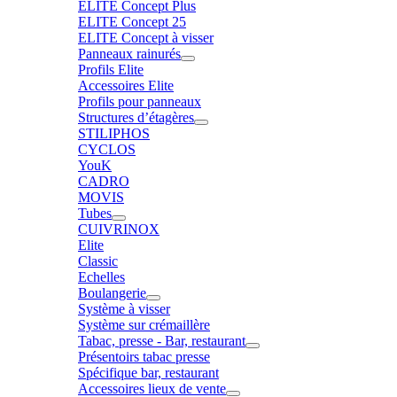
ELITE Concept Plus
ELITE Concept 25
ELITE Concept à visser
Panneaux rainurés
Profils Elite
Accessoires Elite
Profils pour panneaux
Structures d’étagères
STILIPHOS
CYCLOS
YouK
CADRO
MOVIS
Tubes
CUIVRINOX
Elite
Classic
Echelles
Boulangerie
Système à visser
Système sur crémaillère
Tabac, presse - Bar, restaurant
Présentoirs tabac presse
Spécifique bar, restaurant
Accessoires lieux de vente