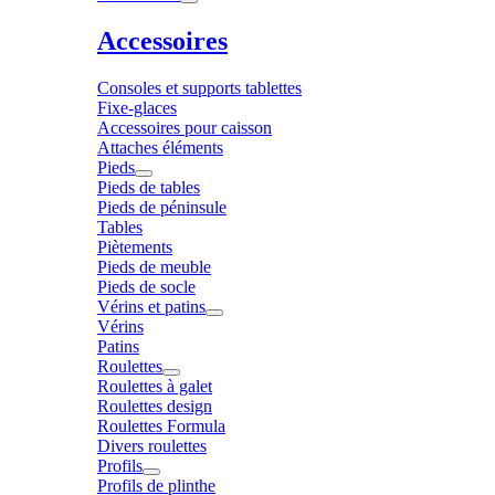
Accessoires
Consoles et supports tablettes
Fixe-glaces
Accessoires pour caisson
Attaches éléments
Pieds
Pieds de tables
Pieds de péninsule
Tables
Piètements
Pieds de meuble
Pieds de socle
Vérins et patins
Vérins
Patins
Roulettes
Roulettes à galet
Roulettes design
Roulettes Formula
Divers roulettes
Profils
Profils de plinthe