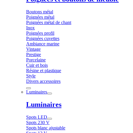
Boutons métal
Poignées métal
Poignées métal de chant
Inox
Poignées profil
Poignées cuvettes
Ambiance marine
Vintage
Prestige
Porcelaine
Cuir et bois
Résine et plastique
Style
Divers accessoires
Luminaires
Luminaires
Spots LED
Spots 230 V
Spots blanc ajustable