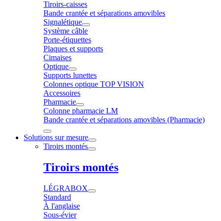
Tiroirs-caisses
Bande crantée et séparations amovibles
Signalétique
Système câble
Porte-étiquettes
Plaques et supports
Cimaises
Optique
Supports lunettes
Colonnes optique TOP VISION
Accessoires
Pharmacie
Colonne pharmacie LM
Bande crantée et séparations amovibles (Pharmacie)
Solutions sur mesure
Tiroirs montés
Tiroirs montés
LÉGRABOX
Standard
À l'anglaise
Sous-évier