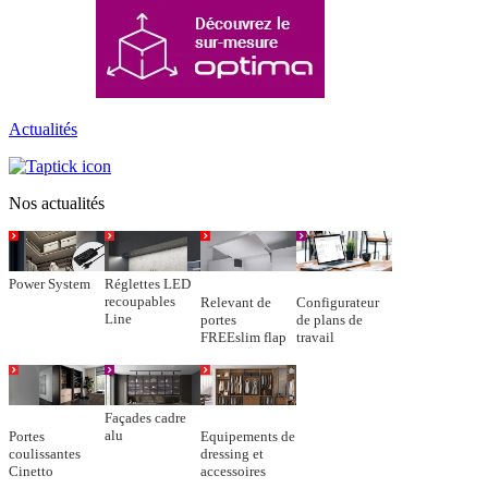
Actualités
Nos actualités
Power System
Réglettes LED
recoupables
Relevant de
Configurateur
Line
portes
de plans de
FREEslim flap
travail
Façades cadre
alu
Portes
Equipements de
coulissantes
dressing et
Cinetto
accessoires