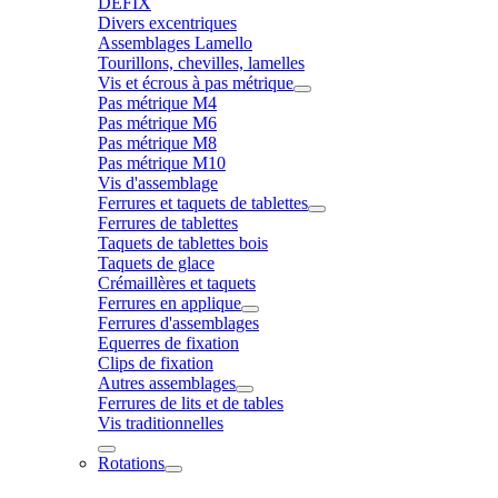
DÉFIX
Divers excentriques
Assemblages Lamello
Tourillons, chevilles, lamelles
Vis et écrous à pas métrique
Pas métrique M4
Pas métrique M6
Pas métrique M8
Pas métrique M10
Vis d'assemblage
Ferrures et taquets de tablettes
Ferrures de tablettes
Taquets de tablettes bois
Taquets de glace
Crémaillères et taquets
Ferrures en applique
Ferrures d'assemblages
Equerres de fixation
Clips de fixation
Autres assemblages
Ferrures de lits et de tables
Vis traditionnelles
Rotations