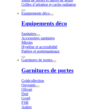
Joints de portes et barres de seuils
Grilles d’aération et cache-radiateur
Equipements déco
Equipements déco
Sanitaires
Accessoires sanitaires
Miroirs
Hygiène et accessibilité
Patères et portemanteaux
Garnitures de portes
Garnitures de portes
Goldcollection
Ouvrants
Olivari
Dnd
Groël
FSB
Autres