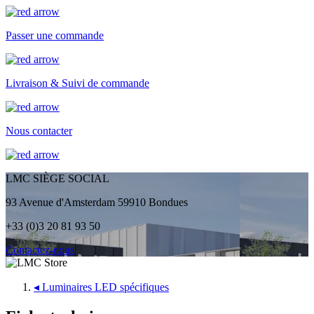
Passer une commande
Livraison & Suivi de commande
Nous contacter
LMC SIÈGE SOCIAL
93 Avenue d'Amsterdam 59910 Bondues
+33 (0)3 20 81 93 50
Contactez-nous
◂
Luminaires LED spécifiques