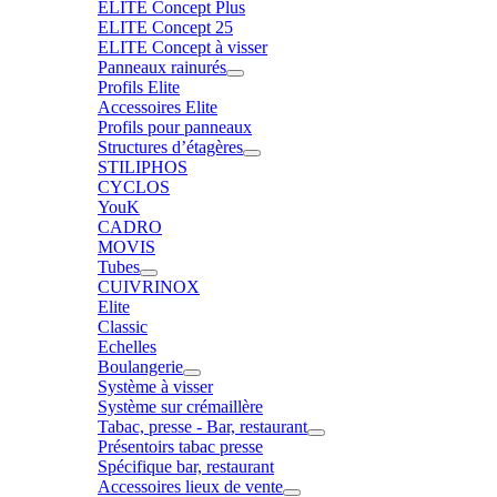
ELITE Concept Plus
ELITE Concept 25
ELITE Concept à visser
Panneaux rainurés
Profils Elite
Accessoires Elite
Profils pour panneaux
Structures d’étagères
STILIPHOS
CYCLOS
YouK
CADRO
MOVIS
Tubes
CUIVRINOX
Elite
Classic
Echelles
Boulangerie
Système à visser
Système sur crémaillère
Tabac, presse - Bar, restaurant
Présentoirs tabac presse
Spécifique bar, restaurant
Accessoires lieux de vente