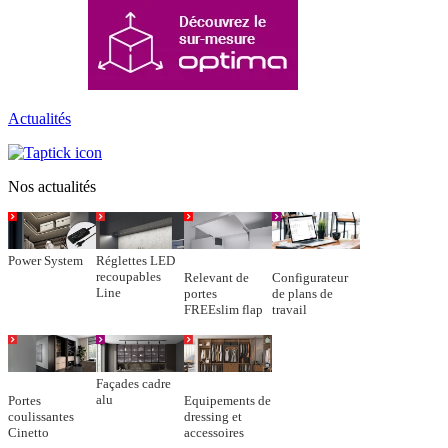
Actualités
Nos actualités
Power System
Réglettes LED
recoupables
Relevant de
Configurateur
Line
portes
de plans de
FREEslim flap
travail
Façades cadre
alu
Portes
Equipements de
coulissantes
dressing et
Cinetto
accessoires