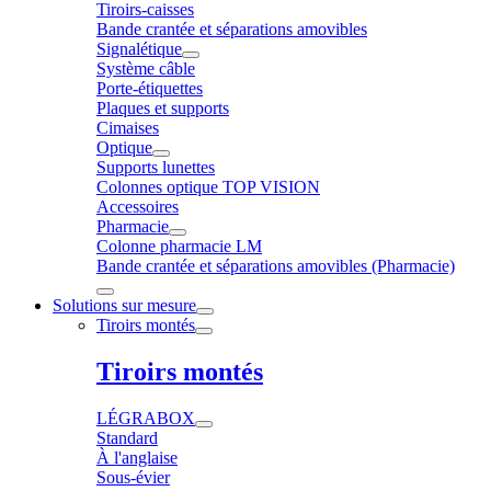
Tiroirs-caisses
Bande crantée et séparations amovibles
Signalétique
Système câble
Porte-étiquettes
Plaques et supports
Cimaises
Optique
Supports lunettes
Colonnes optique TOP VISION
Accessoires
Pharmacie
Colonne pharmacie LM
Bande crantée et séparations amovibles (Pharmacie)
Solutions sur mesure
Tiroirs montés
Tiroirs montés
LÉGRABOX
Standard
À l'anglaise
Sous-évier