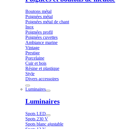
Boutons métal
Poignées métal
Poignées métal de chant
Inox
Poignées profil
Poignées cuvettes
Ambiance marine
Vintage
Prestige
Porcelaine
Cuir et bois
Résine et plastique
Style
Divers accessoires
Luminaires
Luminaires
Spots LED
Spots 230 V
Spots blanc ajustable