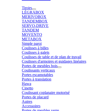
Tiroirs
LÉGRABOX
MERIVOBOX
TANDEMBOX
SERVO-DRIVE
TANDEM
MOVENTO
METABOX
Simple paroi
Coulisses à billes
Coulisses à galets
Coulisses de table et de plan de travail
Coulisses d'armoires et guidages linéaires
Portes de meubles bois
Coulissants verticaux
Portes escamotables
Portes à translation
Hawa
Cinetto
Coulissant coplanaire motorisé
Portes de placard
Autres
Accessoires
Portes de meubles verre