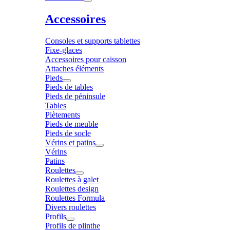
Accessoires
Consoles et supports tablettes
Fixe-glaces
Accessoires pour caisson
Attaches éléments
Pieds
Pieds de tables
Pieds de péninsule
Tables
Piètements
Pieds de meuble
Pieds de socle
Vérins et patins
Vérins
Patins
Roulettes
Roulettes à galet
Roulettes design
Roulettes Formula
Divers roulettes
Profils
Profils de plinthe