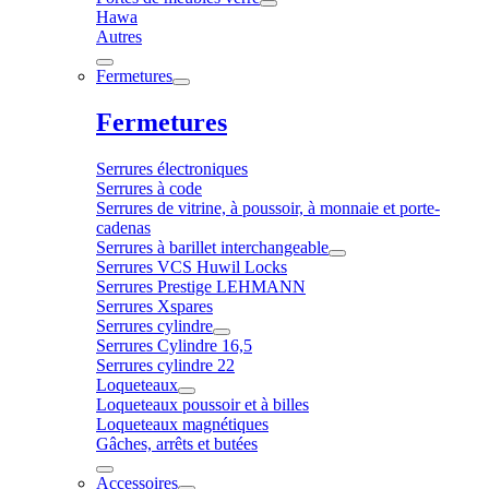
Hawa
Autres
Fermetures
Fermetures
Serrures électroniques
Serrures à code
Serrures de vitrine, à poussoir, à monnaie et porte-
cadenas
Serrures à barillet interchangeable
Serrures VCS Huwil Locks
Serrures Prestige LEHMANN
Serrures Xspares
Serrures cylindre
Serrures Cylindre 16,5
Serrures cylindre 22
Loqueteaux
Loqueteaux poussoir et à billes
Loqueteaux magnétiques
Gâches, arrêts et butées
Accessoires