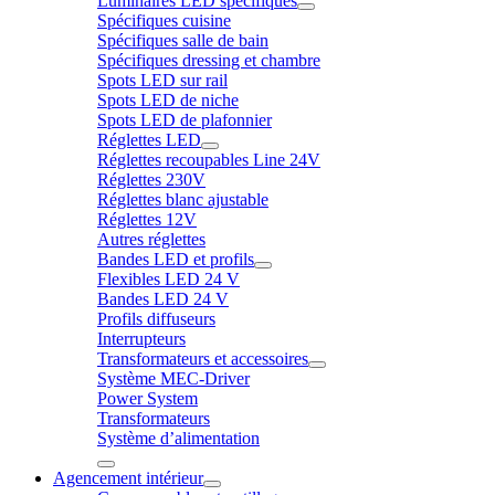
Luminaires LED spécifiques
Spécifiques cuisine
Spécifiques salle de bain
Spécifiques dressing et chambre
Spots LED sur rail
Spots LED de niche
Spots LED de plafonnier
Réglettes LED
Réglettes recoupables Line 24V
Réglettes 230V
Réglettes blanc ajustable
Réglettes 12V
Autres réglettes
Bandes LED et profils
Flexibles LED 24 V
Bandes LED 24 V
Profils diffuseurs
Interrupteurs
Transformateurs et accessoires
Système MEC-Driver
Power System
Transformateurs
Système d’alimentation
Agencement intérieur