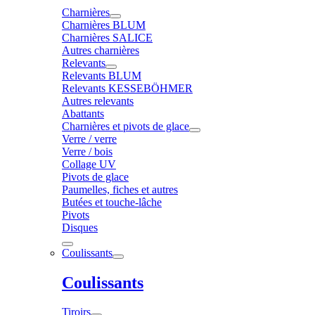
Charnières
Charnières BLUM
Charnières SALICE
Autres charnières
Relevants
Relevants BLUM
Relevants KESSEBÖHMER
Autres relevants
Abattants
Charnières et pivots de glace
Verre / verre
Verre / bois
Collage UV
Pivots de glace
Paumelles, fiches et autres
Butées et touche-lâche
Pivots
Disques
Coulissants
Coulissants
Tiroirs