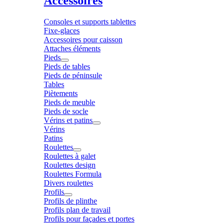
Accessoires
Consoles et supports tablettes
Fixe-glaces
Accessoires pour caisson
Attaches éléments
Pieds
Pieds de tables
Pieds de péninsule
Tables
Piètements
Pieds de meuble
Pieds de socle
Vérins et patins
Vérins
Patins
Roulettes
Roulettes à galet
Roulettes design
Roulettes Formula
Divers roulettes
Profils
Profils de plinthe
Profils plan de travail
Profils pour façades et portes