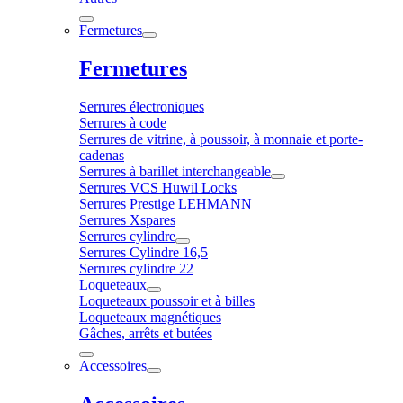
Fermetures
Fermetures
Serrures électroniques
Serrures à code
Serrures de vitrine, à poussoir, à monnaie et porte-
cadenas
Serrures à barillet interchangeable
Serrures VCS Huwil Locks
Serrures Prestige LEHMANN
Serrures Xspares
Serrures cylindre
Serrures Cylindre 16,5
Serrures cylindre 22
Loqueteaux
Loqueteaux poussoir et à billes
Loqueteaux magnétiques
Gâches, arrêts et butées
Accessoires