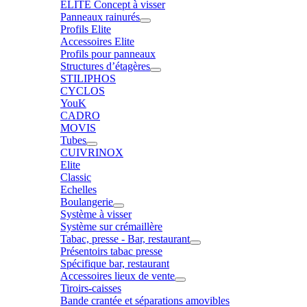
ELITE Concept à visser
Panneaux rainurés
Profils Elite
Accessoires Elite
Profils pour panneaux
Structures d’étagères
STILIPHOS
CYCLOS
YouK
CADRO
MOVIS
Tubes
CUIVRINOX
Elite
Classic
Echelles
Boulangerie
Système à visser
Système sur crémaillère
Tabac, presse - Bar, restaurant
Présentoirs tabac presse
Spécifique bar, restaurant
Accessoires lieux de vente
Tiroirs-caisses
Bande crantée et séparations amovibles