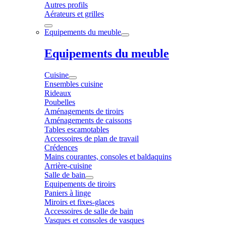
Autres profils
Aérateurs et grilles
Equipements du meuble
Equipements du meuble
Cuisine
Ensembles cuisine
Rideaux
Poubelles
Aménagements de tiroirs
Aménagements de caissons
Tables escamotables
Accessoires de plan de travail
Crédences
Mains courantes, consoles et baldaquins
Arrière-cuisine
Salle de bain
Equipements de tiroirs
Paniers à linge
Miroirs et fixes-glaces
Accessoires de salle de bain
Vasques et consoles de vasques