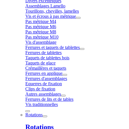
Divers excentriques
Assemblages Lamello
Tourillons, chevilles, lamelles
Vis et écrous à pas métrique
Pas métrique M4
Pas métrique M6
Pas métrique M8
Pas métrique M10
Vis d'assemblage
Ferrures et taquets de tablettes
Ferrures de tablettes
Taquets de tablettes bois
Taquets de glace
Crémaillères et taquets
Ferrures en applique
Ferrures d'assemblages
Equerres de fixation
Clips de fixation
Autres assemblages
Ferrures de lits et de tables
Vis traditionnelles
Rotations
Rotations