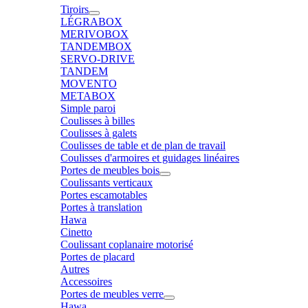
Tiroirs
LÉGRABOX
MERIVOBOX
TANDEMBOX
SERVO-DRIVE
TANDEM
MOVENTO
METABOX
Simple paroi
Coulisses à billes
Coulisses à galets
Coulisses de table et de plan de travail
Coulisses d'armoires et guidages linéaires
Portes de meubles bois
Coulissants verticaux
Portes escamotables
Portes à translation
Hawa
Cinetto
Coulissant coplanaire motorisé
Portes de placard
Autres
Accessoires
Portes de meubles verre
Hawa