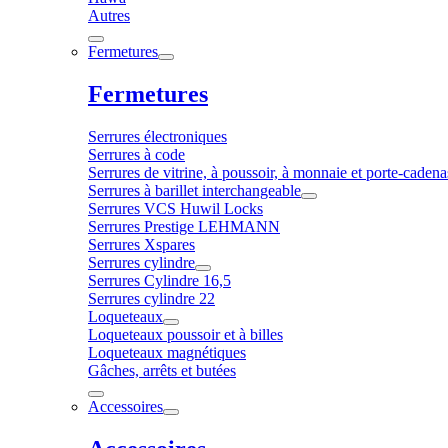
Autres
Fermetures
Fermetures
Serrures électroniques
Serrures à code
Serrures de vitrine, à poussoir, à monnaie et porte-cadena
Serrures à barillet interchangeable
Serrures VCS Huwil Locks
Serrures Prestige LEHMANN
Serrures Xspares
Serrures cylindre
Serrures Cylindre 16,5
Serrures cylindre 22
Loqueteaux
Loqueteaux poussoir et à billes
Loqueteaux magnétiques
Gâches, arrêts et butées
Accessoires