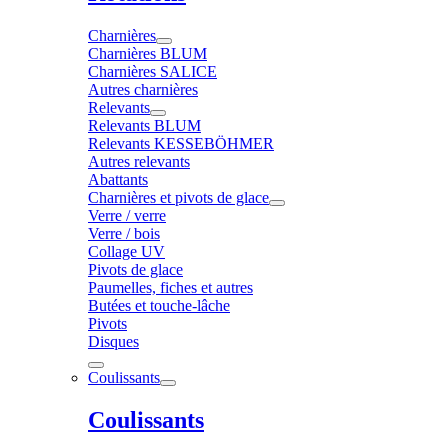
Charnières
Charnières BLUM
Charnières SALICE
Autres charnières
Relevants
Relevants BLUM
Relevants KESSEBÖHMER
Autres relevants
Abattants
Charnières et pivots de glace
Verre / verre
Verre / bois
Collage UV
Pivots de glace
Paumelles, fiches et autres
Butées et touche-lâche
Pivots
Disques
Coulissants
Coulissants