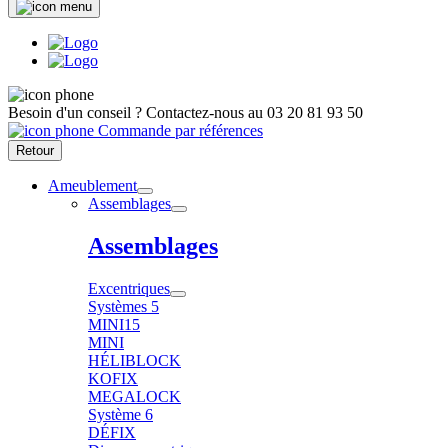
Besoin d'un conseil ?
Contactez-nous au
03 20 81 93 50
Commande par références
Retour
Ameublement
Assemblages
Assemblages
Excentriques
Systèmes 5
MINI15
MINI
HÉLIBLOCK
KOFIX
MEGALOCK
Système 6
DÉFIX