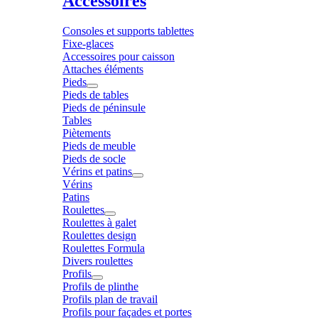
Accessoires
Consoles et supports tablettes
Fixe-glaces
Accessoires pour caisson
Attaches éléments
Pieds
Pieds de tables
Pieds de péninsule
Tables
Piètements
Pieds de meuble
Pieds de socle
Vérins et patins
Vérins
Patins
Roulettes
Roulettes à galet
Roulettes design
Roulettes Formula
Divers roulettes
Profils
Profils de plinthe
Profils plan de travail
Profils pour façades et portes