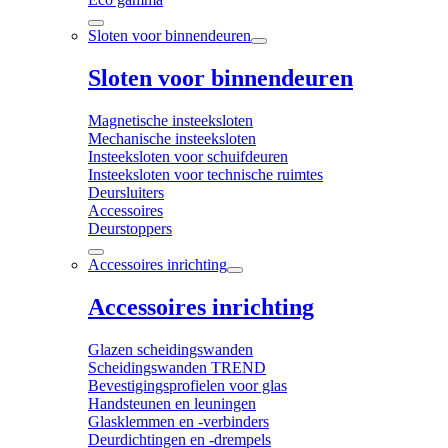
Sloten voor binnendeuren
Sloten voor binnendeuren
Magnetische insteeksloten
Mechanische insteeksloten
Insteeksloten voor schuifdeuren
Insteeksloten voor technische ruimtes
Deursluiters
Accessoires
Deurstoppers
Accessoires inrichting
Accessoires inrichting
Glazen scheidingswanden
Scheidingswanden TREND
Bevestigingsprofielen voor glas
Handsteunen en leuningen
Glasklemmen en -verbinders
Deurdichtingen en -drempels