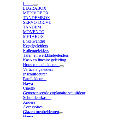
Laden
LEGRABOX
MERIVOBOX
TANDEMBOX
SERVO-DRIVE
TANDEM
MOVENTO
METABOX
Enkelwandig
Kogelgeleiders
Rollengeleiders
Tafel- en werkbladgeleiders
Kast- en lineaire geleiding
Houten meubeldeuren
Verticale geleiders
Inschuifdeuren
Paralleldeuren
Hawa
Cinetto
Gemotoriseerde coplanaire schuifdeur
Schuifdeurkasten
Andere
Accessoires
Glazen meubeldeuren
Hawa