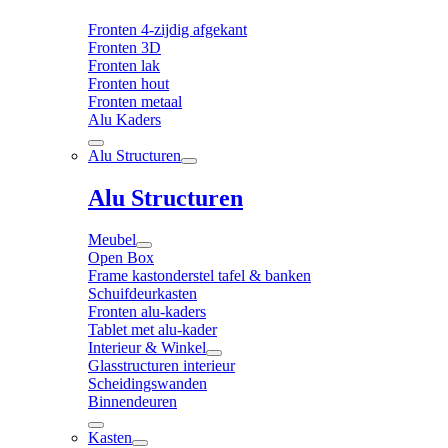
Fronten 4-zijdig afgekant
Fronten 3D
Fronten lak
Fronten hout
Fronten metaal
Alu Kaders
Alu Structuren
Alu Structuren
Meubel
Open Box
Frame kastonderstel tafel & banken
Schuifdeurkasten
Fronten alu-kaders
Tablet met alu-kader
Interieur & Winkel
Glasstructuren interieur
Scheidingswanden
Binnendeuren
Kasten