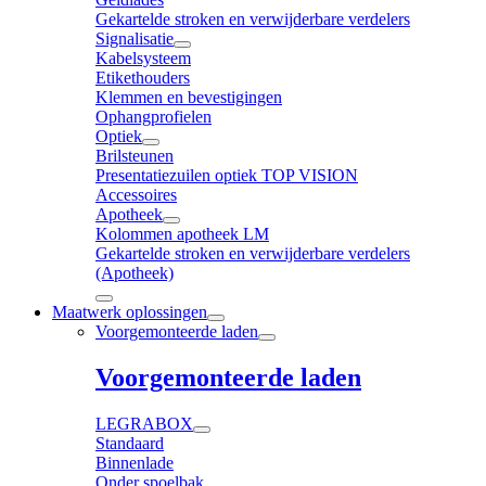
Gekartelde stroken en verwijderbare verdelers
Signalisatie
Kabelsysteem
Etikethouders
Klemmen en bevestigingen
Ophangprofielen
Optiek
Brilsteunen
Presentatiezuilen optiek TOP VISION
Accessoires
Apotheek
Kolommen apotheek LM
Gekartelde stroken en verwijderbare verdelers
(Apotheek)
Maatwerk oplossingen
Voorgemonteerde laden
Voorgemonteerde laden
LEGRABOX
Standaard
Binnenlade
Onder spoelbak