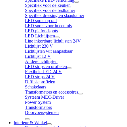
Specifieke LED-verlichting
Specifiek voor de keuken
Specifiek voor de badkamer
Specifiek dressing en slaapkamer
LED spots op rail
LED spots voor in een nis
LED plafondspots
LED Lichtlijsten
Line inkortbare lichtlijsten 24V
Lichtlijst 230 V
Lichtlijsten wit aanpasbaar
Lichtlijst 12 V
Andere lichtlijsten
LED strips en profielen
Flexibele LED 24 V
LED strips 24 V
Diffusieprofielen
Schakelaars
Transformators en accessoires
Systeem MEC-Driver
Power System
Transformators
Doorvoersystemen
Interieur & Winkel