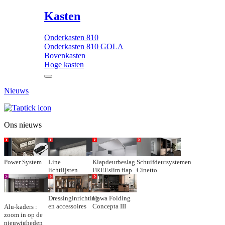
Kasten
Onderkasten 810
Onderkasten 810 GOLA
Bovenkasten
Hoge kasten
Nieuws
Ons nieuws
Power System
Line
Klapdeurbeslag
Schuifdeursystemen
lichtlijsten
FREEslim flap
Cinetto
Dressinginrichting
Hawa Folding
en accessoires
Concepta III
Alu-kaders :
zoom in op de
nieuwigheden