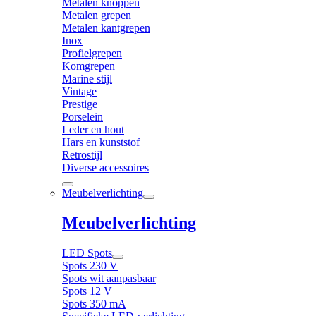
Metalen knoppen
Metalen grepen
Metalen kantgrepen
Inox
Profielgrepen
Komgrepen
Marine stijl
Vintage
Prestige
Porselein
Leder en hout
Hars en kunststof
Retrostijl
Diverse accessoires
Meubelverlichting
Meubelverlichting
LED Spots
Spots 230 V
Spots wit aanpasbaar
Spots 12 V
Spots 350 mA