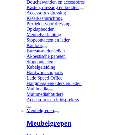
Douchewanden en accessoires
Kasten, dressing en bedden
Accessoires dressing
Kleerkastinrichting
Profielen voor dressing
Opklapbedden
Meubelverlichting
Stopcontacten en lader
Kantoor
Bureau-onderstellen
Akoestische panelen
Stopcontacten
Kabelgeleiding
Hardware supports
Lade Speed Office
Hangmappenkaders en laden
Multimedia
Multimediahouders
Accessoires en luidsprekers
Meubelgrepen
Meubelgrepen