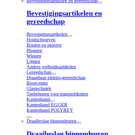
Bevestigingsartikelen en gereedschap
Bevestigingsartikelen en
gereedschap
Bevestigingsartikelen
Houtschroeven
Bouten en moeren
Pluggen
Wiggen
Lijmen
Andere verbruiksartikelen
Gereedschap
Draagbaar elektro-gereedschap
Boorcentra
Glastechniek
Toebehoren voor transportkisten
Kantenband
Kantenband EGGER
Kantenband POLYREY
Draaibeslag binnendeuren
Draaibeslag binnendeuren