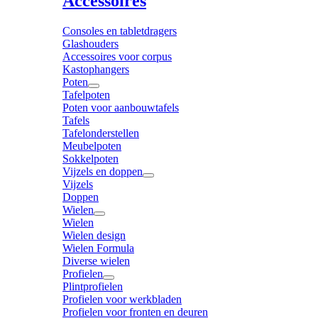
Accessoires
Consoles en tabletdragers
Glashouders
Accessoires voor corpus
Kastophangers
Poten
Tafelpoten
Poten voor aanbouwtafels
Tafels
Tafelonderstellen
Meubelpoten
Sokkelpoten
Vijzels en doppen
Vijzels
Doppen
Wielen
Wielen
Wielen design
Wielen Formula
Diverse wielen
Profielen
Plintprofielen
Profielen voor werkbladen
Profielen voor fronten en deuren