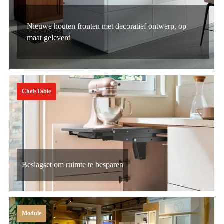
​Nieuwe houten fronten met decoratief ontwerp, op
maat geleverd
ChefsTable
Beslagset om ruimte te besparen
Module