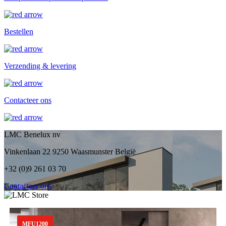
Bestellen
Verzending & levering
Contacteer ons
LMC Benelux nv
Vinkenlaan 22 9250 Waasmunster België
+32 (0)9 261 03 70
Contacteer ons
MFU1200