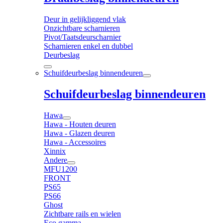
Deur in gelijkliggend vlak
Onzichtbare scharnieren
Pivot/Taatsdeurscharnier
Scharnieren enkel en dubbel
Deurbeslag
Schuifdeurbeslag binnendeuren
Schuifdeurbeslag binnendeuren
Hawa
Hawa - Houten deuren
Hawa - Glazen deuren
Hawa - Accessoires
Xinnix
Andere
MFU1200
FRONT
PS65
PS66
Ghost
Zichtbare rails en wielen
Eco gamma