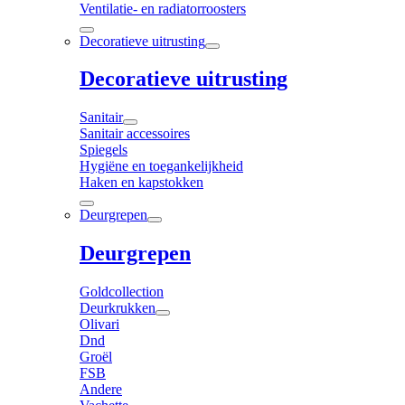
Ventilatie- en radiatorroosters
Decoratieve uitrusting
Decoratieve uitrusting
Sanitair
Sanitair accessoires
Spiegels
Hygiëne en toegankelijkheid
Haken en kapstokken
Deurgrepen
Deurgrepen
Goldcollection
Deurkrukken
Olivari
Dnd
Groël
FSB
Andere