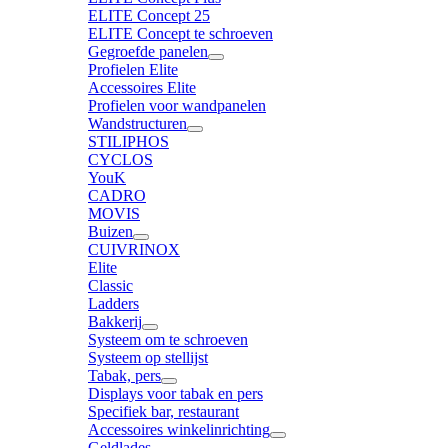
ELITE Concept 25
ELITE Concept te schroeven
Gegroefde panelen
Profielen Elite
Accessoires Elite
Profielen voor wandpanelen
Wandstructuren
STILIPHOS
CYCLOS
YouK
CADRO
MOVIS
Buizen
CUIVRINOX
Elite
Classic
Ladders
Bakkerij
Systeem om te schroeven
Systeem op stellijst
Tabak, pers
Displays voor tabak en pers
Specifiek bar, restaurant
Accessoires winkelinrichting
Geldlades