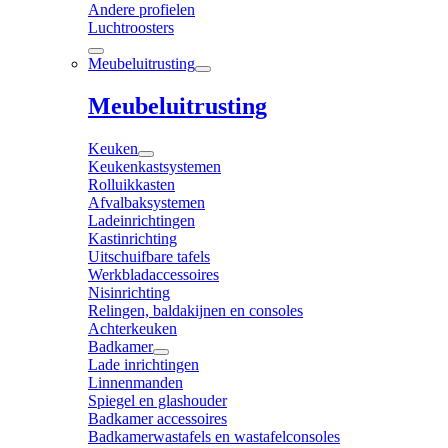
Andere profielen
Luchtroosters
Meubeluitrusting
Meubeluitrusting
Keuken
Keukenkastsystemen
Rolluikkasten
Afvalbaksystemen
Ladeinrichtingen
Kastinrichting
Uitschuifbare tafels
Werkbladaccessoires
Nisinrichting
Relingen, baldakijnen en consoles
Achterkeuken
Badkamer
Lade inrichtingen
Linnenmanden
Spiegel en glashouder
Badkamer accessoires
Badkamerwastafels en wastafelconsoles