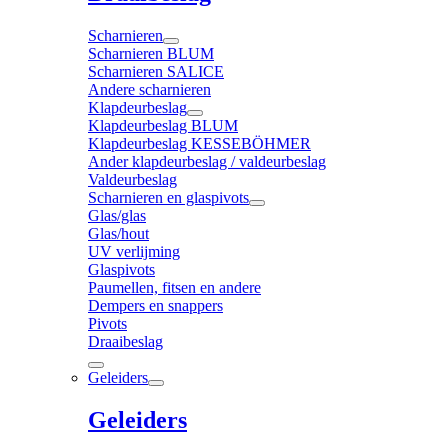
Scharnieren
Scharnieren BLUM
Scharnieren SALICE
Andere scharnieren
Klapdeurbeslag
Klapdeurbeslag BLUM
Klapdeurbeslag KESSEBÖHMER
Ander klapdeurbeslag / valdeurbeslag
Valdeurbeslag
Scharnieren en glaspivots
Glas/glas
Glas/hout
UV verlijming
Glaspivots
Paumellen, fitsen en andere
Dempers en snappers
Pivots
Draaibeslag
Geleiders
Geleiders