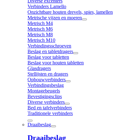
Diverse excenters
Verbinders Lamello
Onzichtbare houten drevels, spies, lamellen
Metrische vijzen en moeren
Metrisch M4
Metrisch M6
Metrisch M8
Metrisch M10
Verbindingsschroeven
Beslag en tabletdragers
Beslag voor tabletten
Beslag voor houten tabletten
Glasdragers
Stellijsten en dragers
Opbouwverbinders
Verbindingsbeslag
Montagebeugels
Bevestigingsclips
Diverse verbinders
Bed en tafelverbinders
Traditionele verbinders
Draaibeslag
Draaibeslag