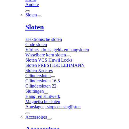
Andere
Sloten
Sloten
Elektronische sloten
Code sloten
Vitrine-, druk-, geld- en hangsloten
Wisselbare kern sloten
Sloten VCS Huwil Locks
Sloten PRESTIGE LEHMANN
Sloten Xspares
Cilindersloten
Cilindersloten 16,5
Cilindersloten 22
Sluitingen
Hang- en sluitwerk
Magnetische sloten
Aanslagen, stops en slaglijsten
Accessoires