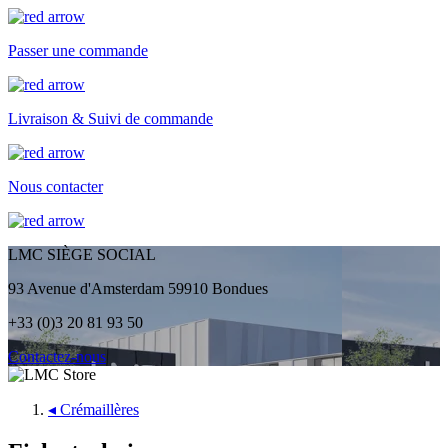
Passer une commande
Livraison & Suivi de commande
Nous contacter
LMC SIÈGE SOCIAL
93 Avenue d'Amsterdam 59910 Bondues
+33 (0)3 20 81 93 50
Contactez-nous
◂
Crémaillères