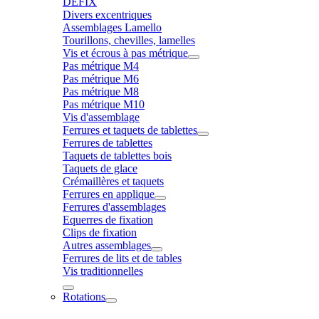
DÉFIX
Divers excentriques
Assemblages Lamello
Tourillons, chevilles, lamelles
Vis et écrous à pas métrique
Pas métrique M4
Pas métrique M6
Pas métrique M8
Pas métrique M10
Vis d'assemblage
Ferrures et taquets de tablettes
Ferrures de tablettes
Taquets de tablettes bois
Taquets de glace
Crémaillères et taquets
Ferrures en applique
Ferrures d'assemblages
Equerres de fixation
Clips de fixation
Autres assemblages
Ferrures de lits et de tables
Vis traditionnelles
Rotations