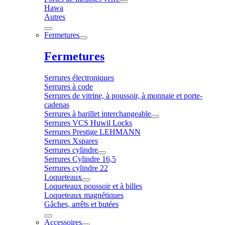
Hawa
Autres
Fermetures
Fermetures
Serrures électroniques
Serrures à code
Serrures de vitrine, à poussoir, à monnaie et porte-
cadenas
Serrures à barillet interchangeable
Serrures VCS Huwil Locks
Serrures Prestige LEHMANN
Serrures Xspares
Serrures cylindre
Serrures Cylindre 16,5
Serrures cylindre 22
Loqueteaux
Loqueteaux poussoir et à billes
Loqueteaux magnétiques
Gâches, arrêts et butées
Accessoires