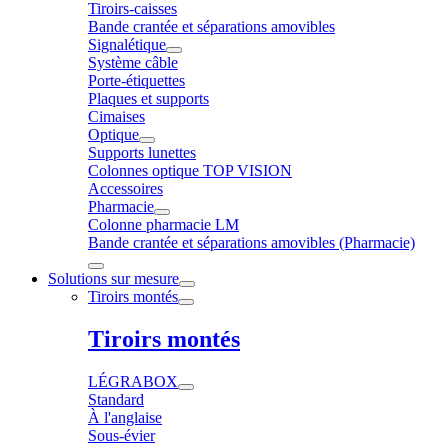
Tiroirs-caisses
Bande crantée et séparations amovibles
Signalétique
Système câble
Porte-étiquettes
Plaques et supports
Cimaises
Optique
Supports lunettes
Colonnes optique TOP VISION
Accessoires
Pharmacie
Colonne pharmacie LM
Bande crantée et séparations amovibles (Pharmacie)
Solutions sur mesure
Tiroirs montés
Tiroirs montés
LÉGRABOX
Standard
À l'anglaise
Sous-évier