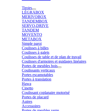
Tiroirs
LÉGRABOX
MERIVOBOX
TANDEMBOX
SERVO-DRIVE
TANDEM
MOVENTO
METABOX
Simple paroi
Coulisses à billes
Coulisses à galets
Coulisses de table et de plan de travail
Coulisses d'armoires et guidages linéaires
Portes de meubles bois
Coulissants verticaux
Portes escamotables
Portes à translation
Hawa
Cinetto
Coulissant coplanaire motorisé
Portes de placard
Autres
Accessoires
Portes de meubles verre