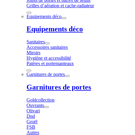
Joints de portes et barres de seuils
Grilles d’aération et cache-radiateur
Equipements déco
Equipements déco
Sanitaires
Accessoires sanitaires
Miroirs
Hygiène et accessibilité
Patères et portemanteaux
Garnitures de portes
Garnitures de portes
Goldcollection
Ouvrants
Olivari
Dnd
Groël
FSB
Autres