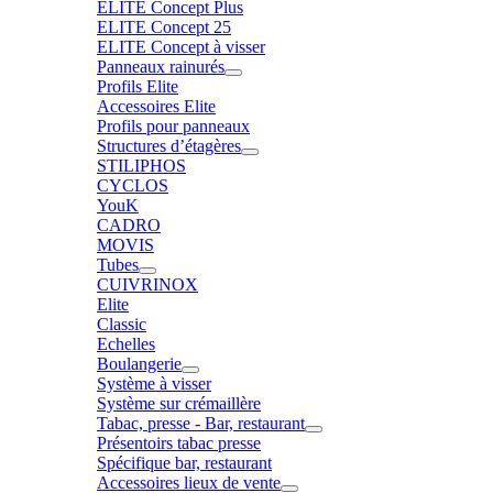
ELITE Concept Plus
ELITE Concept 25
ELITE Concept à visser
Panneaux rainurés
Profils Elite
Accessoires Elite
Profils pour panneaux
Structures d’étagères
STILIPHOS
CYCLOS
YouK
CADRO
MOVIS
Tubes
CUIVRINOX
Elite
Classic
Echelles
Boulangerie
Système à visser
Système sur crémaillère
Tabac, presse - Bar, restaurant
Présentoirs tabac presse
Spécifique bar, restaurant
Accessoires lieux de vente