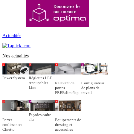
Actualités
Nos actualités
Power System
Réglettes LED
recoupables
Relevant de
Configurateur
Line
portes
de plans de
FREEslim flap
travail
Façades cadre
alu
Portes
Equipements de
coulissantes
dressing et
Cinetto
accessoires