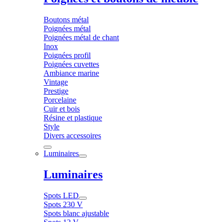
Boutons métal
Poignées métal
Poignées métal de chant
Inox
Poignées profil
Poignées cuvettes
Ambiance marine
Vintage
Prestige
Porcelaine
Cuir et bois
Résine et plastique
Style
Divers accessoires
Luminaires
Luminaires
Spots LED
Spots 230 V
Spots blanc ajustable