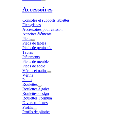
Accessoires
Consoles et supports tablettes
Fixe-glaces
Accessoires pour caisson
Attaches éléments
Pieds
Pieds de tables
Pieds de péninsule
Tables
Piètements
Pieds de meuble
Pieds de socle
Vérins et patins
Vérins
Patins
Roulettes
Roulettes à galet
Roulettes design
Roulettes Formula
Divers roulettes
Profils
Profils de plinthe