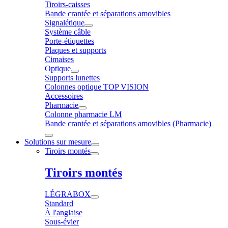
Tiroirs-caisses
Bande crantée et séparations amovibles
Signalétique
Système câble
Porte-étiquettes
Plaques et supports
Cimaises
Optique
Supports lunettes
Colonnes optique TOP VISION
Accessoires
Pharmacie
Colonne pharmacie LM
Bande crantée et séparations amovibles (Pharmacie)
Solutions sur mesure
Tiroirs montés
Tiroirs montés
LÉGRABOX
Standard
À l'anglaise
Sous-évier