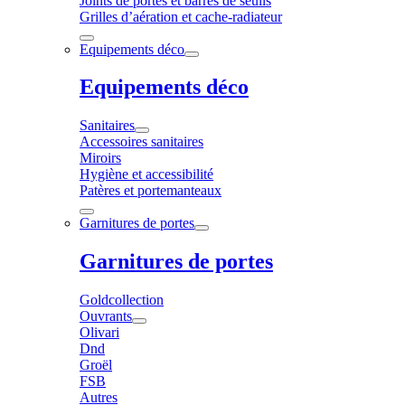
Joints de portes et barres de seuils
Grilles d’aération et cache-radiateur
Equipements déco
Equipements déco
Sanitaires
Accessoires sanitaires
Miroirs
Hygiène et accessibilité
Patères et portemanteaux
Garnitures de portes
Garnitures de portes
Goldcollection
Ouvrants
Olivari
Dnd
Groël
FSB
Autres