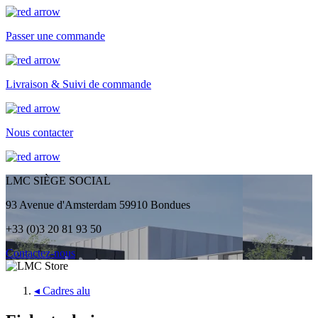
Passer une commande
Livraison & Suivi de commande
Nous contacter
LMC SIÈGE SOCIAL
93 Avenue d'Amsterdam 59910 Bondues
+33 (0)3 20 81 93 50
Contactez-nous
◂
Cadres alu