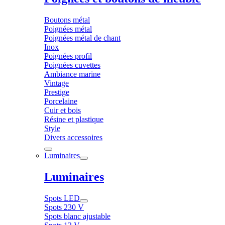
Boutons métal
Poignées métal
Poignées métal de chant
Inox
Poignées profil
Poignées cuvettes
Ambiance marine
Vintage
Prestige
Porcelaine
Cuir et bois
Résine et plastique
Style
Divers accessoires
Luminaires
Luminaires
Spots LED
Spots 230 V
Spots blanc ajustable