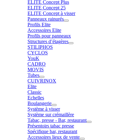
ELITE Concept Plus
ELITE Concept 25
ELITE Concept à visser
Panneaux rainurés
Profils Elite
Accessoires Elite
Profils pour panneaux
Structures d’étagères
STILIPHOS
CYCLOS
YouK
CADRO
MOVIS
Tubes
CUIVRINOX
Elite
Classic
Echelles
Boulangerie
Système à visser
Système sur crémaillère
Tabac, presse - Bar, restaurant
Présentoirs tabac presse
Spécifique bar, restaurant
Accessoires lieux de vente