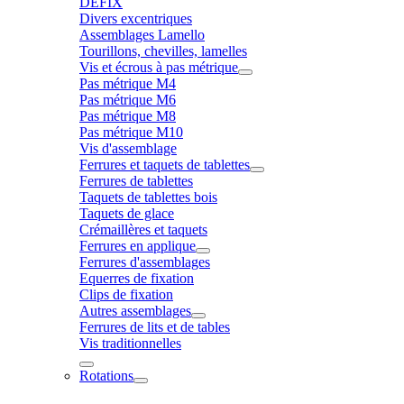
DÉFIX
Divers excentriques
Assemblages Lamello
Tourillons, chevilles, lamelles
Vis et écrous à pas métrique
Pas métrique M4
Pas métrique M6
Pas métrique M8
Pas métrique M10
Vis d'assemblage
Ferrures et taquets de tablettes
Ferrures de tablettes
Taquets de tablettes bois
Taquets de glace
Crémaillères et taquets
Ferrures en applique
Ferrures d'assemblages
Equerres de fixation
Clips de fixation
Autres assemblages
Ferrures de lits et de tables
Vis traditionnelles
Rotations