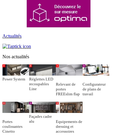
Actualités
Nos actualités
Power System
Réglettes LED
recoupables
Relevant de
Configurateur
Line
portes
de plans de
FREEslim flap
travail
Façades cadre
alu
Portes
Equipements de
coulissantes
dressing et
Cinetto
accessoires