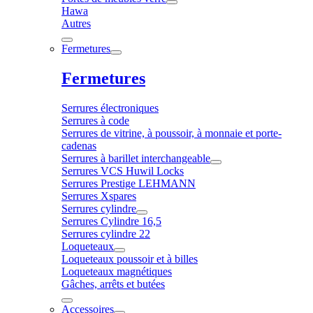
Hawa
Autres
Fermetures
Fermetures
Serrures électroniques
Serrures à code
Serrures de vitrine, à poussoir, à monnaie et porte-
cadenas
Serrures à barillet interchangeable
Serrures VCS Huwil Locks
Serrures Prestige LEHMANN
Serrures Xspares
Serrures cylindre
Serrures Cylindre 16,5
Serrures cylindre 22
Loqueteaux
Loqueteaux poussoir et à billes
Loqueteaux magnétiques
Gâches, arrêts et butées
Accessoires