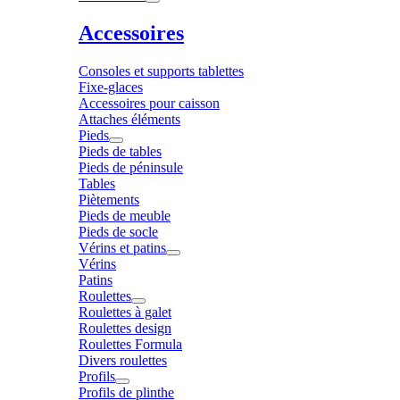
Accessoires
Consoles et supports tablettes
Fixe-glaces
Accessoires pour caisson
Attaches éléments
Pieds
Pieds de tables
Pieds de péninsule
Tables
Piètements
Pieds de meuble
Pieds de socle
Vérins et patins
Vérins
Patins
Roulettes
Roulettes à galet
Roulettes design
Roulettes Formula
Divers roulettes
Profils
Profils de plinthe