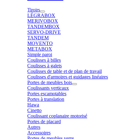
Tiroirs
LÉGRABOX
MERIVOBOX
TANDEMBOX
SERVO-DRIVE
TANDEM
MOVENTO
METABOX
Simple paroi
Coulisses à billes
Coulisses à galets
Coulisses de table et de plan de travail
Coulisses d'armoires et guidages linéaires
Portes de meubles bois
Coulissants verticaux
Portes escamotables
Portes à translation
Hawa
Cinetto
Coulissant coplanaire motorisé
Portes de placard
Autres
Accessoires
Portes de meubles verre