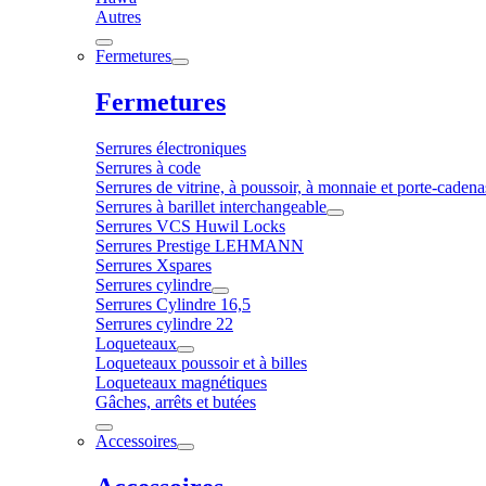
Autres
Fermetures
Fermetures
Serrures électroniques
Serrures à code
Serrures de vitrine, à poussoir, à monnaie et porte-cadena
Serrures à barillet interchangeable
Serrures VCS Huwil Locks
Serrures Prestige LEHMANN
Serrures Xspares
Serrures cylindre
Serrures Cylindre 16,5
Serrures cylindre 22
Loqueteaux
Loqueteaux poussoir et à billes
Loqueteaux magnétiques
Gâches, arrêts et butées
Accessoires