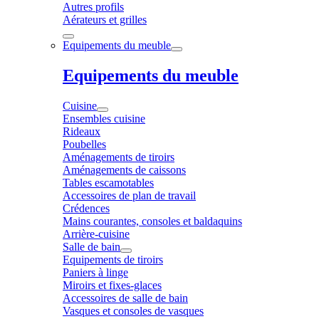
Autres profils
Aérateurs et grilles
Equipements du meuble
Equipements du meuble
Cuisine
Ensembles cuisine
Rideaux
Poubelles
Aménagements de tiroirs
Aménagements de caissons
Tables escamotables
Accessoires de plan de travail
Crédences
Mains courantes, consoles et baldaquins
Arrière-cuisine
Salle de bain
Equipements de tiroirs
Paniers à linge
Miroirs et fixes-glaces
Accessoires de salle de bain
Vasques et consoles de vasques