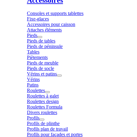
Accessoires
Consoles et supports tablettes
Fixe-glaces
Accessoires pour caisson
Attaches éléments
Pieds
Pieds de tables
Pieds de péninsule
Tables
Piètements
Pieds de meuble
Pieds de socle
Vérins et patins
Vérins
Patins
Roulettes
Roulettes à galet
Roulettes design
Roulettes Formula
Divers roulettes
Profils
Profils de plinthe
Profils plan de travail
Profils pour façades et portes