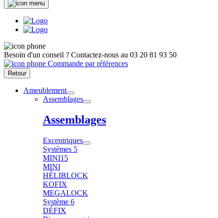
Besoin d'un conseil ?
Contactez-nous au
03 20 81 93 50
Commande par références
Retour
Ameublement
Assemblages
Assemblages
Excentriques
Systèmes 5
MINI15
MINI
HÉLIBLOCK
KOFIX
MEGALOCK
Système 6
DÉFIX