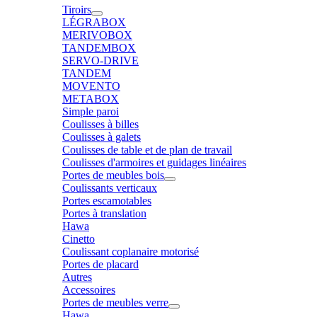
Tiroirs
LÉGRABOX
MERIVOBOX
TANDEMBOX
SERVO-DRIVE
TANDEM
MOVENTO
METABOX
Simple paroi
Coulisses à billes
Coulisses à galets
Coulisses de table et de plan de travail
Coulisses d'armoires et guidages linéaires
Portes de meubles bois
Coulissants verticaux
Portes escamotables
Portes à translation
Hawa
Cinetto
Coulissant coplanaire motorisé
Portes de placard
Autres
Accessoires
Portes de meubles verre
Hawa