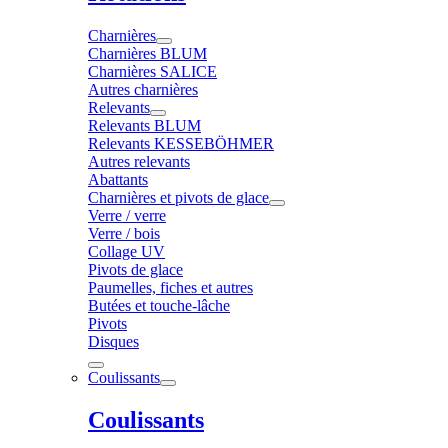
Charnières
Charnières BLUM
Charnières SALICE
Autres charnières
Relevants
Relevants BLUM
Relevants KESSEBÖHMER
Autres relevants
Abattants
Charnières et pivots de glace
Verre / verre
Verre / bois
Collage UV
Pivots de glace
Paumelles, fiches et autres
Butées et touche-lâche
Pivots
Disques
Coulissants
Coulissants