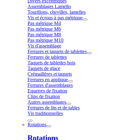
Divers excentriques
Assemblages Lamello
Tourillons, chevilles, lamelles
Vis et écrous à pas métrique
Pas métrique M4
Pas métrique M6
Pas métrique M8
Pas métrique M10
Vis d'assemblage
Ferrures et taquets de tablettes
Ferrures de tablettes
Taquets de tablettes bois
Taquets de glace
Crémaillères et taquets
Ferrures en applique
Ferrures d'assemblages
Equerres de fixation
Clips de fixation
Autres assemblages
Ferrures de lits et de tables
Vis traditionnelles
Rotations
Rotations