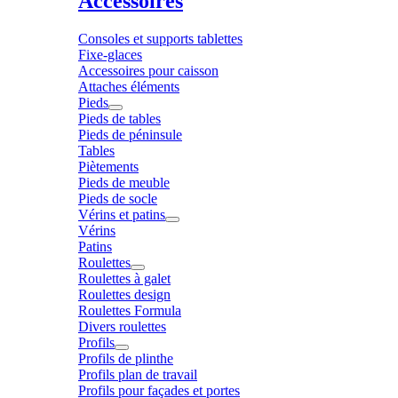
Accessoires
Consoles et supports tablettes
Fixe-glaces
Accessoires pour caisson
Attaches éléments
Pieds
Pieds de tables
Pieds de péninsule
Tables
Piètements
Pieds de meuble
Pieds de socle
Vérins et patins
Vérins
Patins
Roulettes
Roulettes à galet
Roulettes design
Roulettes Formula
Divers roulettes
Profils
Profils de plinthe
Profils plan de travail
Profils pour façades et portes