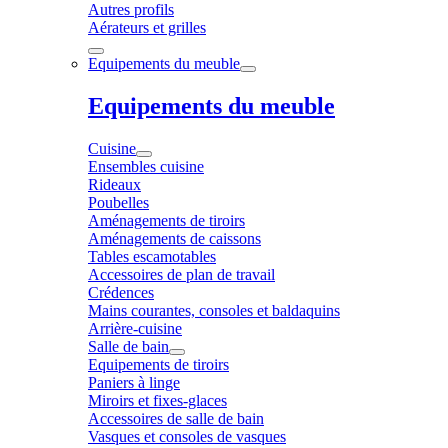
Autres profils
Aérateurs et grilles
Equipements du meuble
Equipements du meuble
Cuisine
Ensembles cuisine
Rideaux
Poubelles
Aménagements de tiroirs
Aménagements de caissons
Tables escamotables
Accessoires de plan de travail
Crédences
Mains courantes, consoles et baldaquins
Arrière-cuisine
Salle de bain
Equipements de tiroirs
Paniers à linge
Miroirs et fixes-glaces
Accessoires de salle de bain
Vasques et consoles de vasques