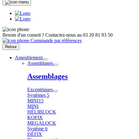
Besoin d'un conseil ?
Contactez-nous au
03 20 81 93 50
Commande par références
Retour
Ameublement
Assemblages
Assemblages
Excentriques
Systèmes 5
MINI15
MINI
HÉLIBLOCK
KOFIX
MEGALOCK
Système 6
DÉFIX