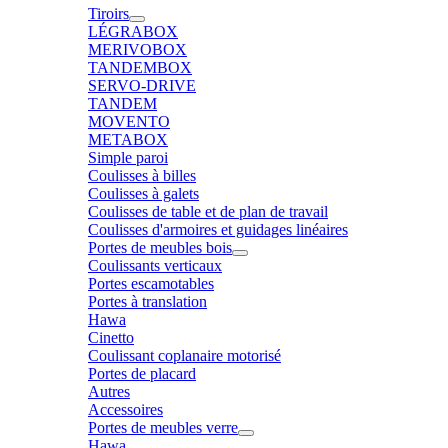
Tiroirs
LÉGRABOX
MERIVOBOX
TANDEMBOX
SERVO-DRIVE
TANDEM
MOVENTO
METABOX
Simple paroi
Coulisses à billes
Coulisses à galets
Coulisses de table et de plan de travail
Coulisses d'armoires et guidages linéaires
Portes de meubles bois
Coulissants verticaux
Portes escamotables
Portes à translation
Hawa
Cinetto
Coulissant coplanaire motorisé
Portes de placard
Autres
Accessoires
Portes de meubles verre
Hawa