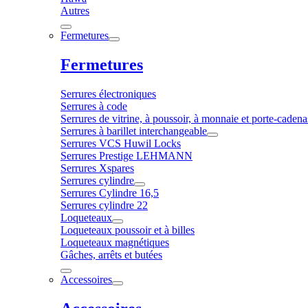
Autres
Fermetures
Fermetures
Serrures électroniques
Serrures à code
Serrures de vitrine, à poussoir, à monnaie et porte-cadena
Serrures à barillet interchangeable
Serrures VCS Huwil Locks
Serrures Prestige LEHMANN
Serrures Xspares
Serrures cylindre
Serrures Cylindre 16,5
Serrures cylindre 22
Loqueteaux
Loqueteaux poussoir et à billes
Loqueteaux magnétiques
Gâches, arrêts et butées
Accessoires