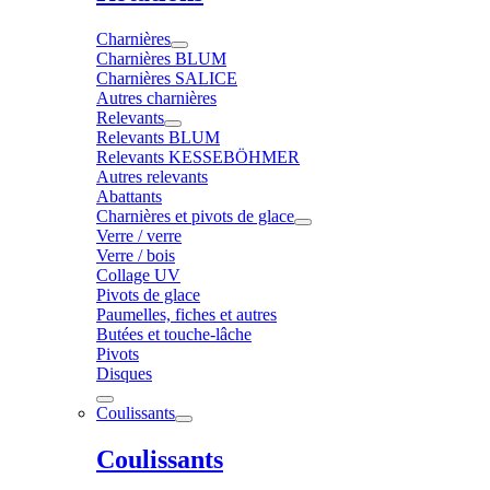
Charnières
Charnières BLUM
Charnières SALICE
Autres charnières
Relevants
Relevants BLUM
Relevants KESSEBÖHMER
Autres relevants
Abattants
Charnières et pivots de glace
Verre / verre
Verre / bois
Collage UV
Pivots de glace
Paumelles, fiches et autres
Butées et touche-lâche
Pivots
Disques
Coulissants
Coulissants