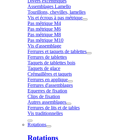
Divers excentriques
Assemblages Lamello
Tourillons, chevilles, lamelles
Vis et écrous à pas métrique
Pas métrique M4
Pas métrique M6
Pas métrique M8
Pas métrique M10
Vis d'assemblage
Ferrures et taquets de tablettes
Ferrures de tablettes
Taquets de tablettes bois
Taquets de glace
Crémaillères et taquets
Ferrures en applique
Ferrures d'assemblages
Equerres de fixation
Clips de fixation
Autres assemblages
Ferrures de lits et de tables
Vis traditionnelles
Rotations
Rotations