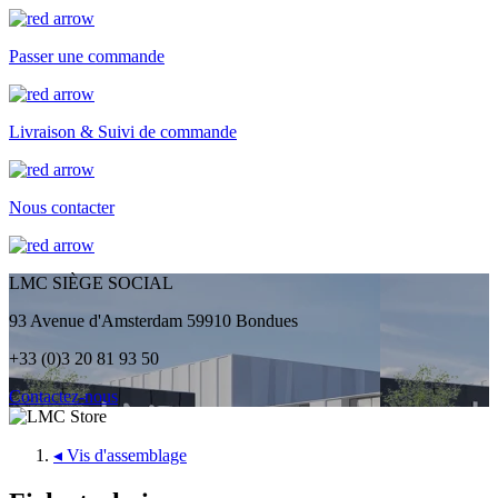
Passer une commande
Livraison & Suivi de commande
Nous contacter
LMC SIÈGE SOCIAL
93 Avenue d'Amsterdam 59910 Bondues
+33 (0)3 20 81 93 50
Contactez-nous
◂
Vis d'assemblage