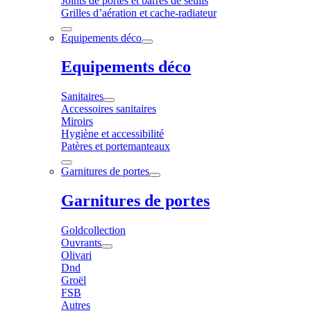
Joints de portes et barres de seuils
Grilles d’aération et cache-radiateur
Equipements déco
Equipements déco
Sanitaires
Accessoires sanitaires
Miroirs
Hygiène et accessibilité
Patères et portemanteaux
Garnitures de portes
Garnitures de portes
Goldcollection
Ouvrants
Olivari
Dnd
Groël
FSB
Autres