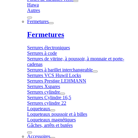
Hawa
Autres
Fermetures
Fermetures
Serrures électroniques
Serrures à code
Serrures de vitrine, à poussoir, à monnaie et porte-
cadenas
Serrures à barillet interchangeable
Serrures VCS Huwil Locks
Serrures Prestige LEHMANN
Serrures Xspares
Serrures cylindre
Serrures Cylindre 16,5
Serrures cylindre 22
Loqueteaux
Loqueteaux poussoir et à billes
Loqueteaux magnétiques
Gâches, arrêts et butées
Accessoires