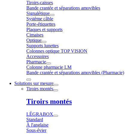
Tiroirs-caisses
Bande crantée et séparations amovibles
Signalétique
Système câble
Porte-étiquettes
Plaques et supports
Cimaises
Optique
Supports lunettes
Colonnes optique TOP VISION
Accessoires
Pharmacie
Colonne pharmacie LM
Bande crantée et séparations amovibles (Pharmacie)
Solutions sur mesure
Tiroirs montés
Tiroirs montés
LÉGRABOX
Standard
À l'anglaise
Sous-évier