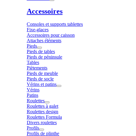
Accessoires
Consoles et supports tablettes
Fixe-glaces
Accessoires pour caisson
Attaches éléments
Pieds
Pieds de tables
Pieds de péninsule
Tables
Piètements
Pieds de meuble
Pieds de socle
Vérins et patins
Vérins
Patins
Roulettes
Roulettes à galet
Roulettes design
Roulettes Formula
Divers roulettes
Profils
Profils de plinthe