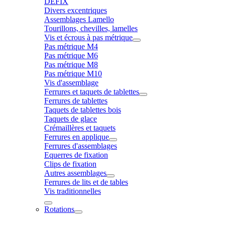
DÉFIX
Divers excentriques
Assemblages Lamello
Tourillons, chevilles, lamelles
Vis et écrous à pas métrique
Pas métrique M4
Pas métrique M6
Pas métrique M8
Pas métrique M10
Vis d'assemblage
Ferrures et taquets de tablettes
Ferrures de tablettes
Taquets de tablettes bois
Taquets de glace
Crémaillères et taquets
Ferrures en applique
Ferrures d'assemblages
Equerres de fixation
Clips de fixation
Autres assemblages
Ferrures de lits et de tables
Vis traditionnelles
Rotations