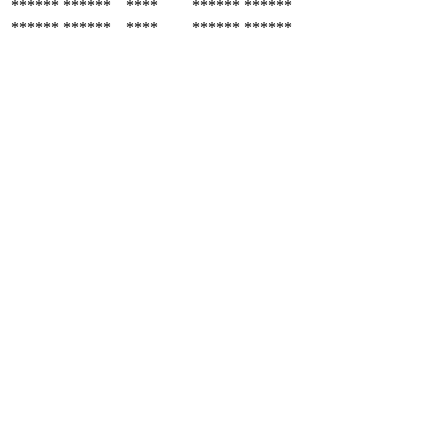
******
******
****
******
******
******
******
****
******
******