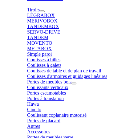
Tiroirs
LÉGRABOX
MERIVOBOX
TANDEMBOX
SERVO-DRIVE
TANDEM
MOVENTO
METABOX
Simple paroi
Coulisses à billes
Coulisses à galets
Coulisses de table et de plan de travail
Coulisses d'armoires et guidages linéaires
Portes de meubles bois
Coulissants verticaux
Portes escamotables
Portes à translation
Hawa
Cinetto
Coulissant coplanaire motorisé
Portes de placard
Autres
Accessoires
Portes de meubles verre