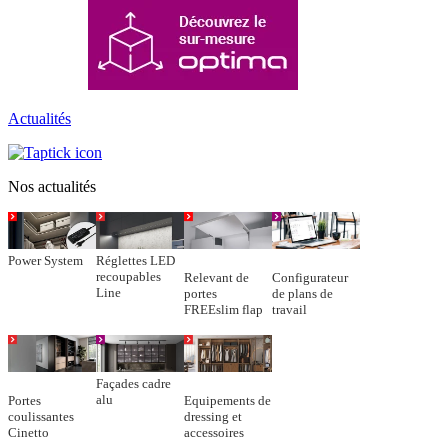
Actualités
Nos actualités
Power System
Réglettes LED
recoupables
Relevant de
Configurateur
Line
portes
de plans de
FREEslim flap
travail
Façades cadre
alu
Portes
Equipements de
coulissantes
dressing et
Cinetto
accessoires