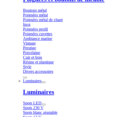
Boutons métal
Poignées métal
Poignées métal de chant
Inox
Poignées profil
Poignées cuvettes
Ambiance marine
Vintage
Prestige
Porcelaine
Cuir et bois
Résine et plastique
Style
Divers accessoires
Luminaires
Luminaires
Spots LED
Spots 230 V
Spots blanc ajustable