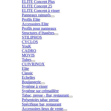
ELITE Concept Plus
ELITE Concept 25
ELITE Concept à visser
Panneaux rainurés
Profils Elite
Accessoires Elite
Profils pour panneaux
Structures d’étagères
STILIPHOS
CYCLOS
YouK
CADRO
MOVIS
Tubes
CUIVRINOX
Elite
Classic
Echelles
Boulangerie
Système à visser
Système sur crémaillère
Tabac, presse - Bar, restaurant
Présentoirs tabac presse
Spécifique bar, restaurant
Accessoires lieux de vente