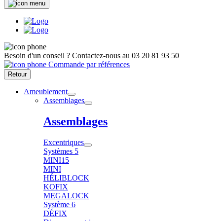
Besoin d'un conseil ?
Contactez-nous au
03 20 81 93 50
Commande par références
Retour
Ameublement
Assemblages
Assemblages
Excentriques
Systèmes 5
MINI15
MINI
HÉLIBLOCK
KOFIX
MEGALOCK
Système 6
DÉFIX