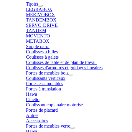
Tiroirs
LÉGRABOX
MERIVOBOX
TANDEMBOX
SERVO-DRIVE
TANDEM
MOVENTO
METABOX
Simple paroi
Coulisses à billes
Coulisses à galets
Coulisses de table et de plan de travail
Coulisses d'armoires et guidages linéaires
Portes de meubles bois
Coulissants verticaux
Portes escamotables
Portes à translation
Hawa
Cinetto
Coulissant coplanaire motorisé
Portes de placard
Autres
Accessoires
Portes de meubles verre
Hawa