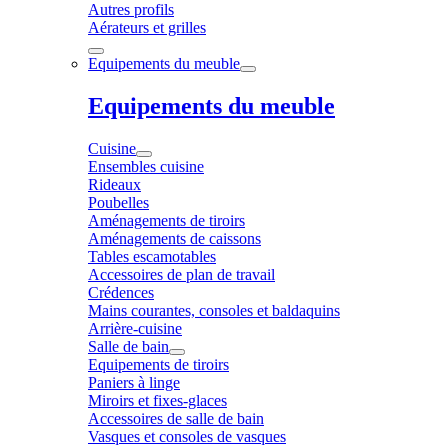
Autres profils
Aérateurs et grilles
Equipements du meuble
Equipements du meuble
Cuisine
Ensembles cuisine
Rideaux
Poubelles
Aménagements de tiroirs
Aménagements de caissons
Tables escamotables
Accessoires de plan de travail
Crédences
Mains courantes, consoles et baldaquins
Arrière-cuisine
Salle de bain
Equipements de tiroirs
Paniers à linge
Miroirs et fixes-glaces
Accessoires de salle de bain
Vasques et consoles de vasques