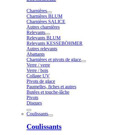
Charnières
Charnières BLUM
Charnières SALICE
Autres charnières
Relevants
Relevants BLUM
Relevants KESSEBÖHMER
Autres relevants
Abattants
Charnières et pivots de glace
Verre / verre
Verre / bois
Collage UV
Pivots de glace
Paumelles, fiches et autres
Butées et touche-lâche
Pivots
Disques
Coulissants
Coulissants