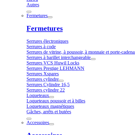
Autres
Fermetures
Fermetures
Serrures électroniques
Serrures à code
Serrures de vitrine, à poussoir, à monnaie et porte-cadena
Serrures à barillet interchangeable
Serrures VCS Huwil Locks
Serrures Prestige LEHMANN
Serrures Xspares
Serrures cylindre
Serrures Cylindre 16,5
Serrures cylindre 22
Loqueteaux
Loqueteaux poussoir et à billes
Loqueteaux magnétiques
Gâches, arrêts et butées
Accessoires