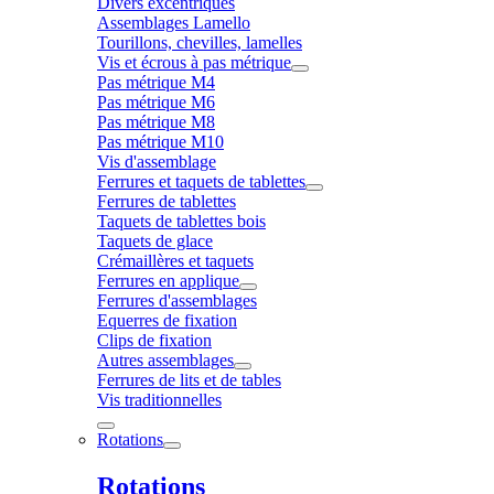
Divers excentriques
Assemblages Lamello
Tourillons, chevilles, lamelles
Vis et écrous à pas métrique
Pas métrique M4
Pas métrique M6
Pas métrique M8
Pas métrique M10
Vis d'assemblage
Ferrures et taquets de tablettes
Ferrures de tablettes
Taquets de tablettes bois
Taquets de glace
Crémaillères et taquets
Ferrures en applique
Ferrures d'assemblages
Equerres de fixation
Clips de fixation
Autres assemblages
Ferrures de lits et de tables
Vis traditionnelles
Rotations
Rotations