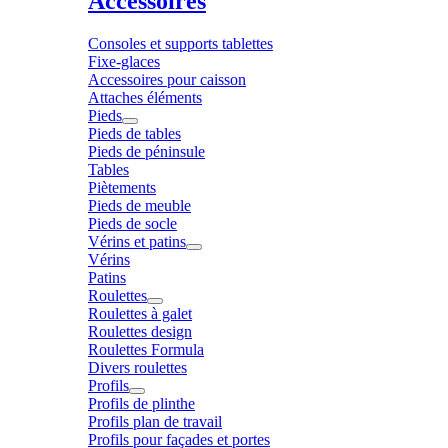
Accessoires
Consoles et supports tablettes
Fixe-glaces
Accessoires pour caisson
Attaches éléments
Pieds
Pieds de tables
Pieds de péninsule
Tables
Piètements
Pieds de meuble
Pieds de socle
Vérins et patins
Vérins
Patins
Roulettes
Roulettes à galet
Roulettes design
Roulettes Formula
Divers roulettes
Profils
Profils de plinthe
Profils plan de travail
Profils pour façades et portes