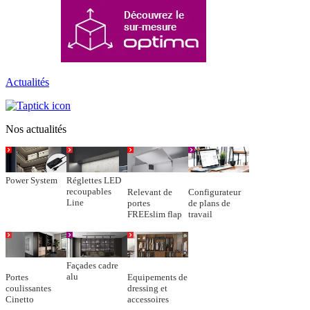
Actualités
Nos actualités
Power System
Réglettes LED
recoupables
Relevant de
Configurateur
Line
portes
de plans de
FREEslim flap
travail
Façades cadre
alu
Portes
Equipements de
coulissantes
dressing et
Cinetto
accessoires