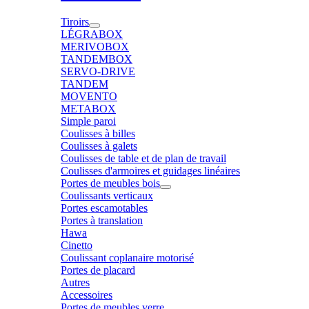
Tiroirs
LÉGRABOX
MERIVOBOX
TANDEMBOX
SERVO-DRIVE
TANDEM
MOVENTO
METABOX
Simple paroi
Coulisses à billes
Coulisses à galets
Coulisses de table et de plan de travail
Coulisses d'armoires et guidages linéaires
Portes de meubles bois
Coulissants verticaux
Portes escamotables
Portes à translation
Hawa
Cinetto
Coulissant coplanaire motorisé
Portes de placard
Autres
Accessoires
Portes de meubles verre