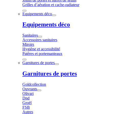
Joints de portes et barres de seuils
Grilles d’aération et cache-radiateur
Equipements déco
Equipements déco
Sanitaires
Accessoires sanitaires
Miroirs
Hygiène et accessibilité
Patères et portemanteaux
Garnitures de portes
Garnitures de portes
Goldcollection
Ouvrants
Olivari
Dnd
Groël
FSB
Autres