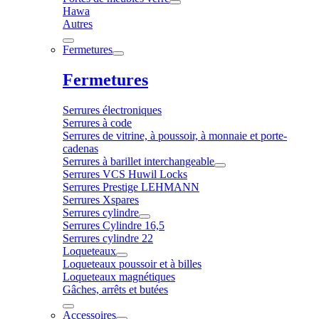
Hawa
Autres
Fermetures
Fermetures
Serrures électroniques
Serrures à code
Serrures de vitrine, à poussoir, à monnaie et porte-
cadenas
Serrures à barillet interchangeable
Serrures VCS Huwil Locks
Serrures Prestige LEHMANN
Serrures Xspares
Serrures cylindre
Serrures Cylindre 16,5
Serrures cylindre 22
Loqueteaux
Loqueteaux poussoir et à billes
Loqueteaux magnétiques
Gâches, arrêts et butées
Accessoires