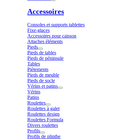
Accessoires
Consoles et supports tablettes
Fixe-glaces
Accessoires pour caisson
Attaches éléments
Pieds
Pieds de tables
Pieds de péninsule
Tables
Piètements
Pieds de meuble
Pieds de socle
Vérins et patins
Vérins
Patins
Roulettes
Roulettes à galet
Roulettes design
Roulettes Formula
Divers roulettes
Profils
Profils de plinthe