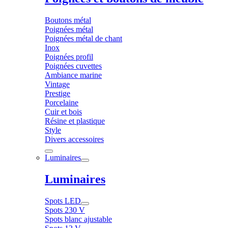
Boutons métal
Poignées métal
Poignées métal de chant
Inox
Poignées profil
Poignées cuvettes
Ambiance marine
Vintage
Prestige
Porcelaine
Cuir et bois
Résine et plastique
Style
Divers accessoires
Luminaires
Luminaires
Spots LED
Spots 230 V
Spots blanc ajustable