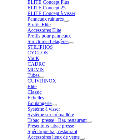
ELITE Concept Plus
ELITE Concept 25
ELITE Concept à visser
Panneaux rainurés
Profils Elite
Accessoires Elite
Profils pour panneaux
Structures d’étagères
STILIPHOS
CYCLOS
YouK
CADRO
MOVIS
Tubes
CUIVRINOX
Elite
Classic
Echelles
Boulangerie
Système à visser
Système sur crémaillère
Tabac, presse - Bar, restaurant
Présentoirs tabac presse
Spécifique bar, restaurant
Accessoires lieux de vente