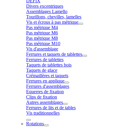
DÉFIX
Divers excentriques
Assemblages Lamello
Tourillons, chevilles, lamelles
Vis et écrous à pas métrique
Pas métrique M4
Pas métrique M6
Pas métrique M8
Pas métrique M10
Vis d'assemblage
Ferrures et taquets de tablettes
Ferrures de tablettes
Taquets de tablettes bois
Taquets de glace
Crémaillères et taquets
Ferrures en applique
Ferrures d'assemblages
Equerres de fixation
Clips de fixation
Autres assemblages
Ferrures de lits et de tables
Vis traditionnelles
Rotations