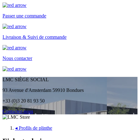
Passer une commande
Livraison & Suivi de commande
Nous contacter
LMC SIÈGE SOCIAL
93 Avenue d'Amsterdam 59910 Bondues
+33 (0)3 20 81 93 50
Contactez-nous
◂
Profils de plinthe