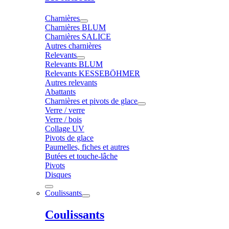
Charnières
Charnières BLUM
Charnières SALICE
Autres charnières
Relevants
Relevants BLUM
Relevants KESSEBÖHMER
Autres relevants
Abattants
Charnières et pivots de glace
Verre / verre
Verre / bois
Collage UV
Pivots de glace
Paumelles, fiches et autres
Butées et touche-lâche
Pivots
Disques
Coulissants
Coulissants