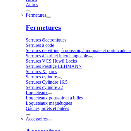
Autres
Fermetures
Fermetures
Serrures électroniques
Serrures à code
Serrures de vitrine, à poussoir, à monnaie et porte-cadena
Serrures à barillet interchangeable
Serrures VCS Huwil Locks
Serrures Prestige LEHMANN
Serrures Xspares
Serrures cylindre
Serrures Cylindre 16,5
Serrures cylindre 22
Loqueteaux
Loqueteaux poussoir et à billes
Loqueteaux magnétiques
Gâches, arrêts et butées
Accessoires