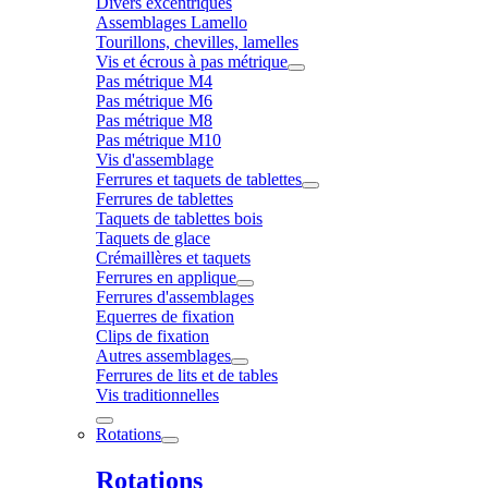
Divers excentriques
Assemblages Lamello
Tourillons, chevilles, lamelles
Vis et écrous à pas métrique
Pas métrique M4
Pas métrique M6
Pas métrique M8
Pas métrique M10
Vis d'assemblage
Ferrures et taquets de tablettes
Ferrures de tablettes
Taquets de tablettes bois
Taquets de glace
Crémaillères et taquets
Ferrures en applique
Ferrures d'assemblages
Equerres de fixation
Clips de fixation
Autres assemblages
Ferrures de lits et de tables
Vis traditionnelles
Rotations
Rotations