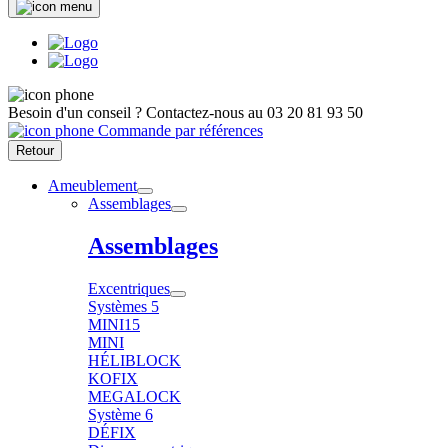
Besoin d'un conseil ?
Contactez-nous au
03 20 81 93 50
Commande par références
Retour
Ameublement
Assemblages
Assemblages
Excentriques
Systèmes 5
MINI15
MINI
HÉLIBLOCK
KOFIX
MEGALOCK
Système 6
DÉFIX