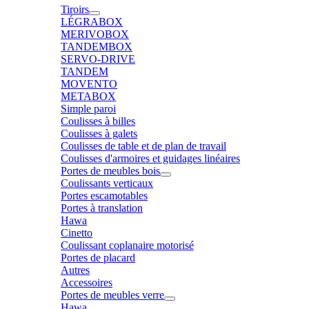
Tiroirs
LÉGRABOX
MERIVOBOX
TANDEMBOX
SERVO-DRIVE
TANDEM
MOVENTO
METABOX
Simple paroi
Coulisses à billes
Coulisses à galets
Coulisses de table et de plan de travail
Coulisses d'armoires et guidages linéaires
Portes de meubles bois
Coulissants verticaux
Portes escamotables
Portes à translation
Hawa
Cinetto
Coulissant coplanaire motorisé
Portes de placard
Autres
Accessoires
Portes de meubles verre
Hawa