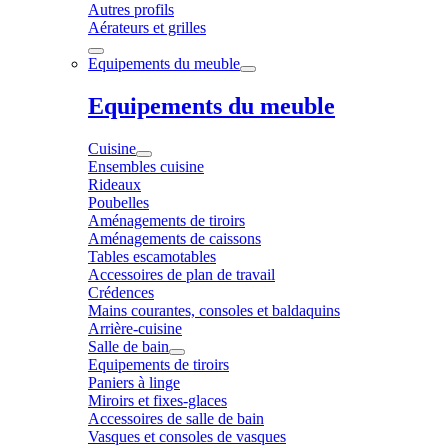
Autres profils
Aérateurs et grilles
Equipements du meuble
Equipements du meuble
Cuisine
Ensembles cuisine
Rideaux
Poubelles
Aménagements de tiroirs
Aménagements de caissons
Tables escamotables
Accessoires de plan de travail
Crédences
Mains courantes, consoles et baldaquins
Arrière-cuisine
Salle de bain
Equipements de tiroirs
Paniers à linge
Miroirs et fixes-glaces
Accessoires de salle de bain
Vasques et consoles de vasques