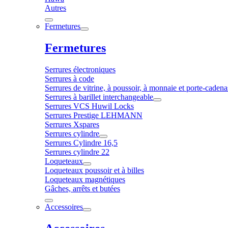
Autres
Fermetures
Fermetures
Serrures électroniques
Serrures à code
Serrures de vitrine, à poussoir, à monnaie et porte-cadena
Serrures à barillet interchangeable
Serrures VCS Huwil Locks
Serrures Prestige LEHMANN
Serrures Xspares
Serrures cylindre
Serrures Cylindre 16,5
Serrures cylindre 22
Loqueteaux
Loqueteaux poussoir et à billes
Loqueteaux magnétiques
Gâches, arrêts et butées
Accessoires