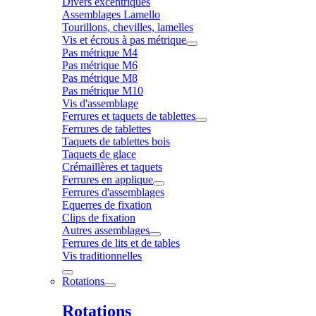
Divers excentriques
Assemblages Lamello
Tourillons, chevilles, lamelles
Vis et écrous à pas métrique
Pas métrique M4
Pas métrique M6
Pas métrique M8
Pas métrique M10
Vis d'assemblage
Ferrures et taquets de tablettes
Ferrures de tablettes
Taquets de tablettes bois
Taquets de glace
Crémaillères et taquets
Ferrures en applique
Ferrures d'assemblages
Equerres de fixation
Clips de fixation
Autres assemblages
Ferrures de lits et de tables
Vis traditionnelles
Rotations
Rotations