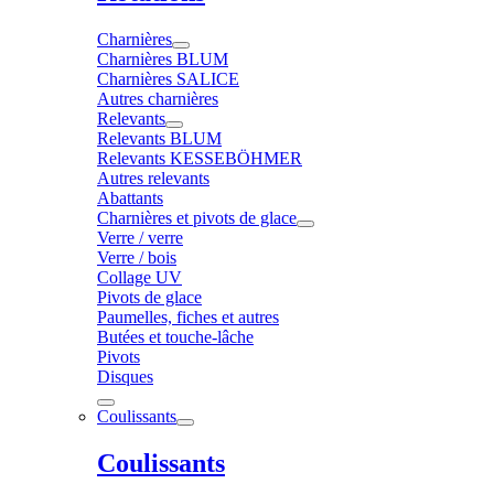
Charnières
Charnières BLUM
Charnières SALICE
Autres charnières
Relevants
Relevants BLUM
Relevants KESSEBÖHMER
Autres relevants
Abattants
Charnières et pivots de glace
Verre / verre
Verre / bois
Collage UV
Pivots de glace
Paumelles, fiches et autres
Butées et touche-lâche
Pivots
Disques
Coulissants
Coulissants