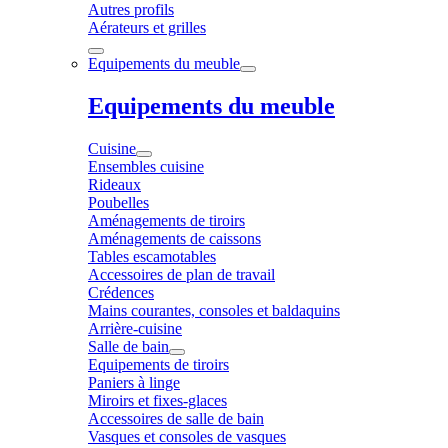
Autres profils
Aérateurs et grilles
Equipements du meuble
Equipements du meuble
Cuisine
Ensembles cuisine
Rideaux
Poubelles
Aménagements de tiroirs
Aménagements de caissons
Tables escamotables
Accessoires de plan de travail
Crédences
Mains courantes, consoles et baldaquins
Arrière-cuisine
Salle de bain
Equipements de tiroirs
Paniers à linge
Miroirs et fixes-glaces
Accessoires de salle de bain
Vasques et consoles de vasques