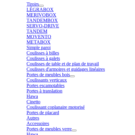
Tiroirs
LÉGRABOX
MERIVOBOX
TANDEMBOX
SERVO-DRIVE
TANDEM
MOVENTO
METABOX
Simple paroi
Coulisses à billes
Coulisses à galets
Coulisses de table et de plan de travail
Coulisses d'armoires et guidages linéaires
Portes de meubles bois
Coulissants verticaux
Portes escamotables
Portes à translation
Hawa
Cinetto
Coulissant coplanaire motorisé
Portes de placard
Autres
Accessoires
Portes de meubles verre
Hawa