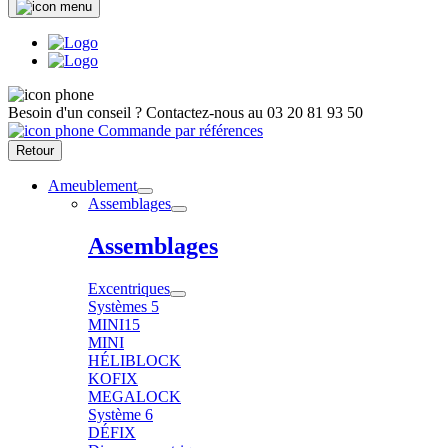
Besoin d'un conseil ?
Contactez-nous au
03 20 81 93 50
Commande par références
Retour
Ameublement
Assemblages
Assemblages
Excentriques
Systèmes 5
MINI15
MINI
HÉLIBLOCK
KOFIX
MEGALOCK
Système 6
DÉFIX