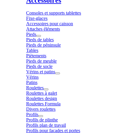
Accessoires
Consoles et supports tablettes
Fixe-glaces
Accessoires pour caisson
Attaches éléments
Pieds
Pieds de tables
Pieds de péninsule
Tables
Piètements
Pieds de meuble
Pieds de socle
Vérins et patins
Vérins
Patins
Roulettes
Roulettes à galet
Roulettes design
Roulettes Formula
Divers roulettes
Profils
Profils de plinthe
Profils plan de travail
Profils pour façades et portes