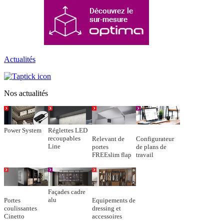
Actualités
Nos actualités
Power System
Réglettes LED
recoupables
Relevant de
Configurateur
Line
portes
de plans de
FREEslim flap
travail
Façades cadre
alu
Portes
Equipements de
coulissantes
dressing et
Cinetto
accessoires