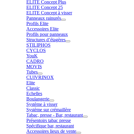
ELITE Concept Plus
ELITE Concept 25
ELITE Concept à visser
Panneaux rainurés
Profils Elite
Accessoires Elite
Profils pour panneaux
Structures d’étagères
STILIPHOS
CYCLOS
YouK
CADRO
MOVIS
Tubes
CUIVRINOX
Elite
Classic
Echelles
Boulangerie
Système à visser
Système sur crémaillère
Tabac, presse - Bar, restaurant
Présentoirs tabac presse
Spécifique bar, restaurant
Accessoires lieux de vente