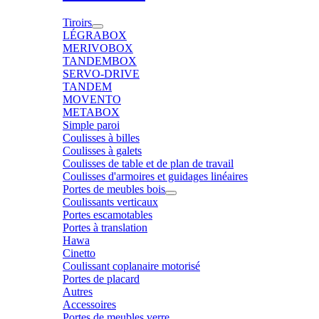
Tiroirs
LÉGRABOX
MERIVOBOX
TANDEMBOX
SERVO-DRIVE
TANDEM
MOVENTO
METABOX
Simple paroi
Coulisses à billes
Coulisses à galets
Coulisses de table et de plan de travail
Coulisses d'armoires et guidages linéaires
Portes de meubles bois
Coulissants verticaux
Portes escamotables
Portes à translation
Hawa
Cinetto
Coulissant coplanaire motorisé
Portes de placard
Autres
Accessoires
Portes de meubles verre