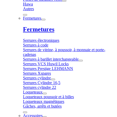
Hawa
Autres
Fermetures
Fermetures
Serrures électroniques
Serrures à code
Serrures de vitrine, à poussoir, à monnaie et porte-
cadenas
Serrures à barillet interchangeable
Serrures VCS Huwil Locks
Serrures Prestige LEHMANN
Serrures Xspares
Serrures cylindre
Serrures Cylindre 16,5
Serrures cylindre 22
Loqueteaux
Loqueteaux poussoir et à billes
Loqueteaux magnétiques
Gâches, arrêts et butées
Accessoires