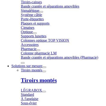
Tiroirs-caisses
Bande crantée et séparations amovibles
Signalétique
Système câble
Porte-étiquettes
Plaques et supports
Cimaises
Optique
Supports lunettes
Colonnes optique TOP VISION
Accessoires
Pharmacie
Colonne pharmacie LM
Bande crantée et séparations amovibles (Pharmacie)
Solutions sur mesure
Tiroirs montés
Tiroirs montés
LÉGRABOX
Standard
À l'anglaise
Sous-évier