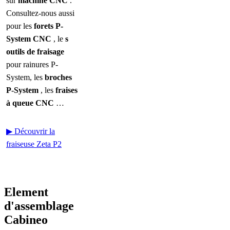
sur
machine CNC
.
Consultez-nous aussi
pour les
forets P-
System CNC
, le
s
outils de fraisage
pour rainures P-
System, les
broches
P-System
, les
fraises
à queue CNC
…
▶ Découvrir la
fraiseuse Zeta P2
Element
d'assemblage
Cabineo