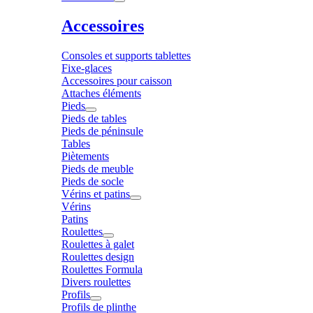
Accessoires
Consoles et supports tablettes
Fixe-glaces
Accessoires pour caisson
Attaches éléments
Pieds
Pieds de tables
Pieds de péninsule
Tables
Piètements
Pieds de meuble
Pieds de socle
Vérins et patins
Vérins
Patins
Roulettes
Roulettes à galet
Roulettes design
Roulettes Formula
Divers roulettes
Profils
Profils de plinthe