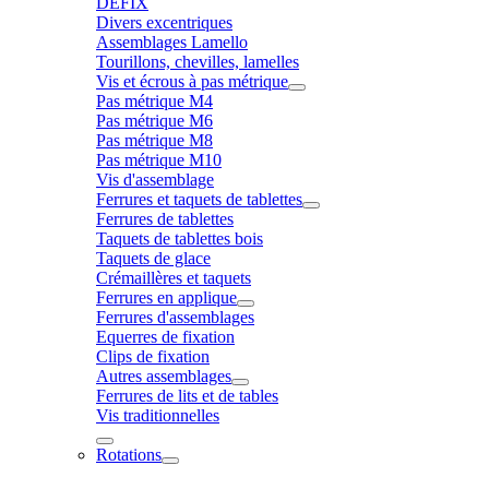
DÉFIX
Divers excentriques
Assemblages Lamello
Tourillons, chevilles, lamelles
Vis et écrous à pas métrique
Pas métrique M4
Pas métrique M6
Pas métrique M8
Pas métrique M10
Vis d'assemblage
Ferrures et taquets de tablettes
Ferrures de tablettes
Taquets de tablettes bois
Taquets de glace
Crémaillères et taquets
Ferrures en applique
Ferrures d'assemblages
Equerres de fixation
Clips de fixation
Autres assemblages
Ferrures de lits et de tables
Vis traditionnelles
Rotations