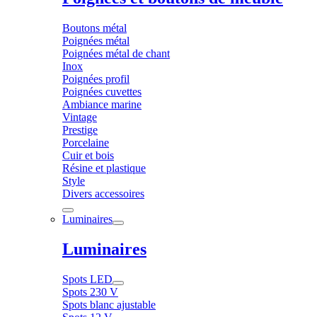
Boutons métal
Poignées métal
Poignées métal de chant
Inox
Poignées profil
Poignées cuvettes
Ambiance marine
Vintage
Prestige
Porcelaine
Cuir et bois
Résine et plastique
Style
Divers accessoires
Luminaires
Luminaires
Spots LED
Spots 230 V
Spots blanc ajustable