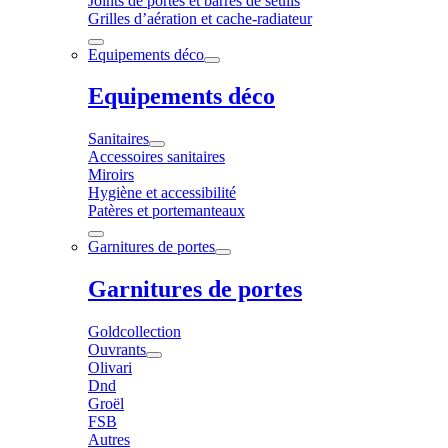
Joints de portes et barres de seuils
Grilles d’aération et cache-radiateur
Equipements déco
Equipements déco
Sanitaires
Accessoires sanitaires
Miroirs
Hygiène et accessibilité
Patères et portemanteaux
Garnitures de portes
Garnitures de portes
Goldcollection
Ouvrants
Olivari
Dnd
Groël
FSB
Autres