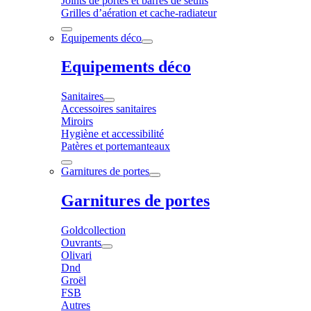
Joints de portes et barres de seuils
Grilles d’aération et cache-radiateur
Equipements déco
Equipements déco
Sanitaires
Accessoires sanitaires
Miroirs
Hygiène et accessibilité
Patères et portemanteaux
Garnitures de portes
Garnitures de portes
Goldcollection
Ouvrants
Olivari
Dnd
Groël
FSB
Autres