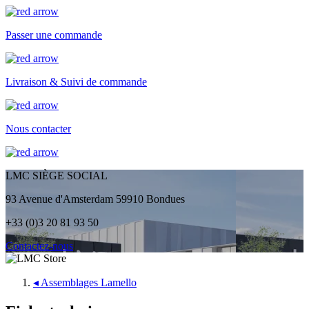
Passer une commande
Livraison & Suivi de commande
Nous contacter
LMC SIÈGE SOCIAL
93 Avenue d'Amsterdam 59910 Bondues
+33 (0)3 20 81 93 50
Contactez-nous
◂
Assemblages Lamello