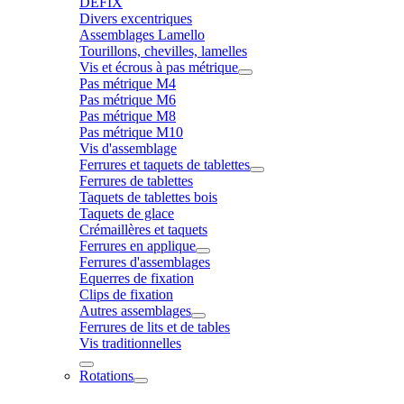
DÉFIX
Divers excentriques
Assemblages Lamello
Tourillons, chevilles, lamelles
Vis et écrous à pas métrique
Pas métrique M4
Pas métrique M6
Pas métrique M8
Pas métrique M10
Vis d'assemblage
Ferrures et taquets de tablettes
Ferrures de tablettes
Taquets de tablettes bois
Taquets de glace
Crémaillères et taquets
Ferrures en applique
Ferrures d'assemblages
Equerres de fixation
Clips de fixation
Autres assemblages
Ferrures de lits et de tables
Vis traditionnelles
Rotations