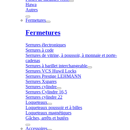
Hawa
Autres
Fermetures
Fermetures
Serrures électroniques
Serrures à code
Serrures de vitrine, à poussoir, à monnaie et porte-
cadenas
Serrures à barillet interchangeable
Serrures VCS Huwil Locks
Serrures Prestige LEHMANN
Serrures Xspares
Serrures cylindre
Serrures Cylindre 16,5
Serrures cylindre 22
Loqueteaux
Loqueteaux poussoir et à billes
Loqueteaux magnétiques
Gâches, arrêts et butées
Accessoires