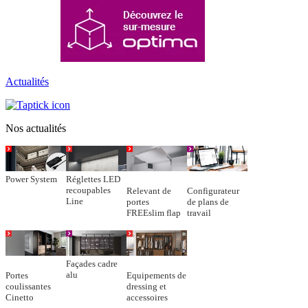
Actualités
Nos actualités
Power System
Réglettes LED
recoupables
Relevant de
Configurateur
Line
portes
de plans de
FREEslim flap
travail
Façades cadre
alu
Portes
Equipements de
coulissantes
dressing et
Cinetto
accessoires