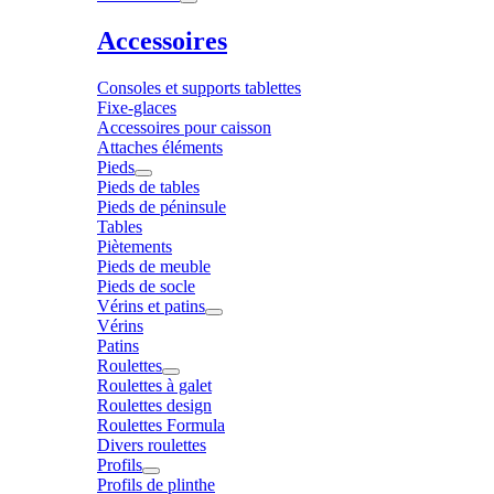
Accessoires
Consoles et supports tablettes
Fixe-glaces
Accessoires pour caisson
Attaches éléments
Pieds
Pieds de tables
Pieds de péninsule
Tables
Piètements
Pieds de meuble
Pieds de socle
Vérins et patins
Vérins
Patins
Roulettes
Roulettes à galet
Roulettes design
Roulettes Formula
Divers roulettes
Profils
Profils de plinthe