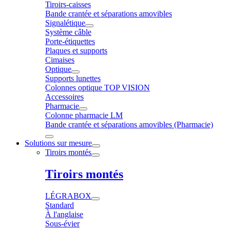
Tiroirs-caisses
Bande crantée et séparations amovibles
Signalétique
Système câble
Porte-étiquettes
Plaques et supports
Cimaises
Optique
Supports lunettes
Colonnes optique TOP VISION
Accessoires
Pharmacie
Colonne pharmacie LM
Bande crantée et séparations amovibles (Pharmacie)
Solutions sur mesure
Tiroirs montés
Tiroirs montés
LÉGRABOX
Standard
À l'anglaise
Sous-évier