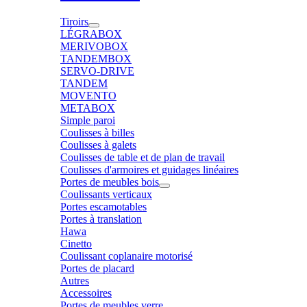
Tiroirs
LÉGRABOX
MERIVOBOX
TANDEMBOX
SERVO-DRIVE
TANDEM
MOVENTO
METABOX
Simple paroi
Coulisses à billes
Coulisses à galets
Coulisses de table et de plan de travail
Coulisses d'armoires et guidages linéaires
Portes de meubles bois
Coulissants verticaux
Portes escamotables
Portes à translation
Hawa
Cinetto
Coulissant coplanaire motorisé
Portes de placard
Autres
Accessoires
Portes de meubles verre