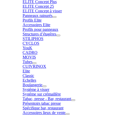
ELITE Concept Plus
ELITE Concept 25
ELITE Concept à visser
Panneaux rainurés
Profils Elite
Accessoires Elite
Profils pour panneaux
Structures d’étagères
STILIPHOS
CYCLOS
YouK
CADRO
MOVIS
Tubes
CUIVRINOX
Elite
Classic
Echelles
Boulangerie
Système à visser
Système sur crémaillère
Tabac, presse - Bar, restaurant
Présentoirs tabac presse
Spécifique bar, restaurant
Accessoires lieux de vente