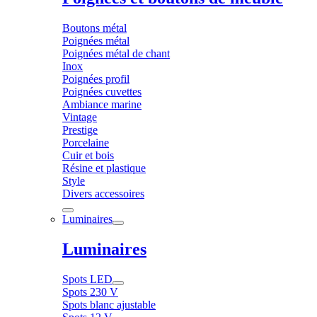
Boutons métal
Poignées métal
Poignées métal de chant
Inox
Poignées profil
Poignées cuvettes
Ambiance marine
Vintage
Prestige
Porcelaine
Cuir et bois
Résine et plastique
Style
Divers accessoires
Luminaires
Luminaires
Spots LED
Spots 230 V
Spots blanc ajustable