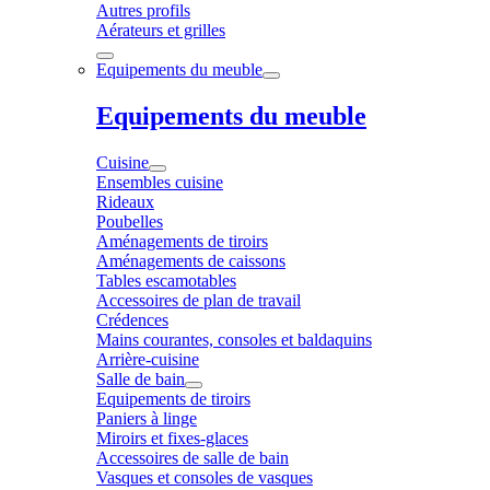
Autres profils
Aérateurs et grilles
Equipements du meuble
Equipements du meuble
Cuisine
Ensembles cuisine
Rideaux
Poubelles
Aménagements de tiroirs
Aménagements de caissons
Tables escamotables
Accessoires de plan de travail
Crédences
Mains courantes, consoles et baldaquins
Arrière-cuisine
Salle de bain
Equipements de tiroirs
Paniers à linge
Miroirs et fixes-glaces
Accessoires de salle de bain
Vasques et consoles de vasques