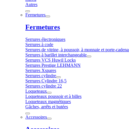
Autres
Fermetures
Fermetures
Serrures électroniques
Serrures à code
Serrures de vitrine, à poussoir, à monnaie et porte-cadena
Serrures à barillet interchangeable
Serrures VCS Huwil Locks
Serrures Prestige LEHMANN
Serrures Xspares
Serrures cylindre
Serrures Cylindre 16,5
Serrures cylindre 22
Loqueteaux
Loqueteaux poussoir et à billes
Loqueteaux magnétiques
Gâches, arrêts et butées
Accessoires