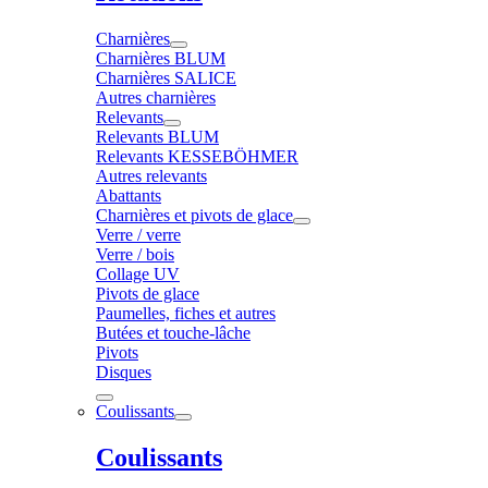
Charnières
Charnières BLUM
Charnières SALICE
Autres charnières
Relevants
Relevants BLUM
Relevants KESSEBÖHMER
Autres relevants
Abattants
Charnières et pivots de glace
Verre / verre
Verre / bois
Collage UV
Pivots de glace
Paumelles, fiches et autres
Butées et touche-lâche
Pivots
Disques
Coulissants
Coulissants