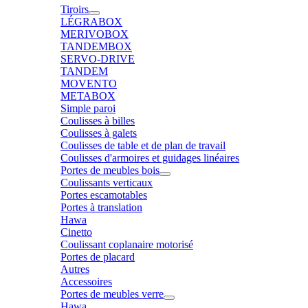
Tiroirs
LÉGRABOX
MERIVOBOX
TANDEMBOX
SERVO-DRIVE
TANDEM
MOVENTO
METABOX
Simple paroi
Coulisses à billes
Coulisses à galets
Coulisses de table et de plan de travail
Coulisses d'armoires et guidages linéaires
Portes de meubles bois
Coulissants verticaux
Portes escamotables
Portes à translation
Hawa
Cinetto
Coulissant coplanaire motorisé
Portes de placard
Autres
Accessoires
Portes de meubles verre
Hawa