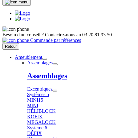
Besoin d'un conseil ?
Contactez-nous au
03 20 81 93 50
Commande par références
Retour
Ameublement
Assemblages
Assemblages
Excentriques
Systèmes 5
MINI15
MINI
HÉLIBLOCK
KOFIX
MEGALOCK
Système 6
DÉFIX