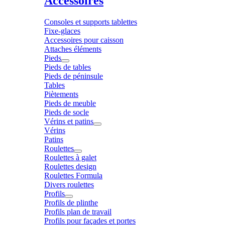
Accessoires
Consoles et supports tablettes
Fixe-glaces
Accessoires pour caisson
Attaches éléments
Pieds
Pieds de tables
Pieds de péninsule
Tables
Piètements
Pieds de meuble
Pieds de socle
Vérins et patins
Vérins
Patins
Roulettes
Roulettes à galet
Roulettes design
Roulettes Formula
Divers roulettes
Profils
Profils de plinthe
Profils plan de travail
Profils pour façades et portes