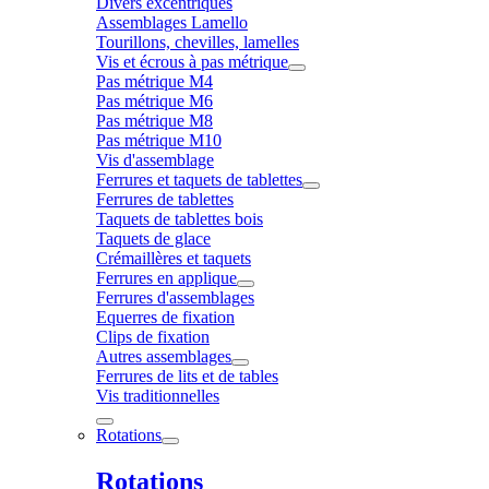
Divers excentriques
Assemblages Lamello
Tourillons, chevilles, lamelles
Vis et écrous à pas métrique
Pas métrique M4
Pas métrique M6
Pas métrique M8
Pas métrique M10
Vis d'assemblage
Ferrures et taquets de tablettes
Ferrures de tablettes
Taquets de tablettes bois
Taquets de glace
Crémaillères et taquets
Ferrures en applique
Ferrures d'assemblages
Equerres de fixation
Clips de fixation
Autres assemblages
Ferrures de lits et de tables
Vis traditionnelles
Rotations
Rotations