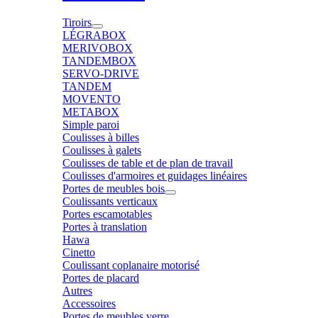
Tiroirs
LÉGRABOX
MERIVOBOX
TANDEMBOX
SERVO-DRIVE
TANDEM
MOVENTO
METABOX
Simple paroi
Coulisses à billes
Coulisses à galets
Coulisses de table et de plan de travail
Coulisses d'armoires et guidages linéaires
Portes de meubles bois
Coulissants verticaux
Portes escamotables
Portes à translation
Hawa
Cinetto
Coulissant coplanaire motorisé
Portes de placard
Autres
Accessoires
Portes de meubles verre