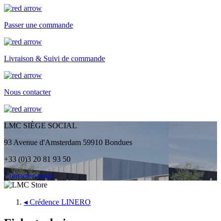
Passer une commande
Livraison & Suivi de commande
Nous contacter
LMC SIÈGE SOCIAL
93 Avenue d'Amsterdam 59910 Bondues
+33 (0)3 20 81 93 50
Contactez-nous
◂
Crédence LINERO