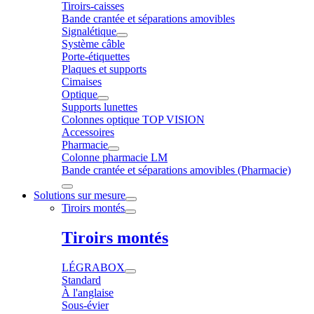
Tiroirs-caisses
Bande crantée et séparations amovibles
Signalétique
Système câble
Porte-étiquettes
Plaques et supports
Cimaises
Optique
Supports lunettes
Colonnes optique TOP VISION
Accessoires
Pharmacie
Colonne pharmacie LM
Bande crantée et séparations amovibles (Pharmacie)
Solutions sur mesure
Tiroirs montés
Tiroirs montés
LÉGRABOX
Standard
À l'anglaise
Sous-évier