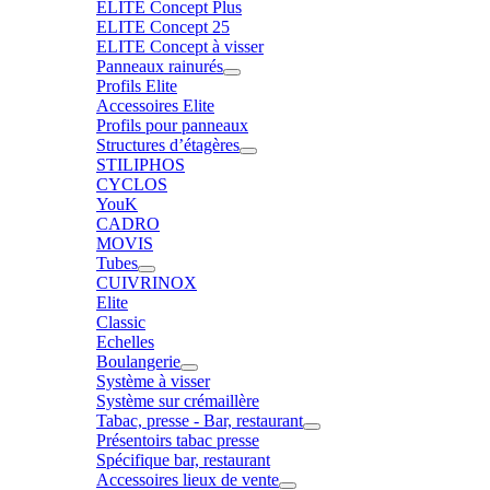
ELITE Concept Plus
ELITE Concept 25
ELITE Concept à visser
Panneaux rainurés
Profils Elite
Accessoires Elite
Profils pour panneaux
Structures d’étagères
STILIPHOS
CYCLOS
YouK
CADRO
MOVIS
Tubes
CUIVRINOX
Elite
Classic
Echelles
Boulangerie
Système à visser
Système sur crémaillère
Tabac, presse - Bar, restaurant
Présentoirs tabac presse
Spécifique bar, restaurant
Accessoires lieux de vente