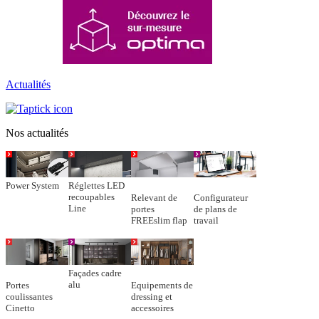
Actualités
Nos actualités
Power System
Réglettes LED
recoupables
Relevant de
Configurateur
Line
portes
de plans de
FREEslim flap
travail
Façades cadre
alu
Portes
Equipements de
coulissantes
dressing et
Cinetto
accessoires