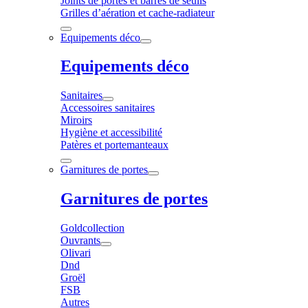
Joints de portes et barres de seuils
Grilles d’aération et cache-radiateur
Equipements déco
Equipements déco
Sanitaires
Accessoires sanitaires
Miroirs
Hygiène et accessibilité
Patères et portemanteaux
Garnitures de portes
Garnitures de portes
Goldcollection
Ouvrants
Olivari
Dnd
Groël
FSB
Autres