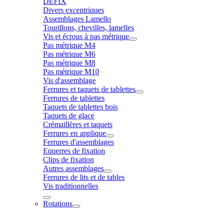
DÉFIX
Divers excentriques
Assemblages Lamello
Tourillons, chevilles, lamelles
Vis et écrous à pas métrique
Pas métrique M4
Pas métrique M6
Pas métrique M8
Pas métrique M10
Vis d'assemblage
Ferrures et taquets de tablettes
Ferrures de tablettes
Taquets de tablettes bois
Taquets de glace
Crémaillères et taquets
Ferrures en applique
Ferrures d'assemblages
Equerres de fixation
Clips de fixation
Autres assemblages
Ferrures de lits et de tables
Vis traditionnelles
Rotations