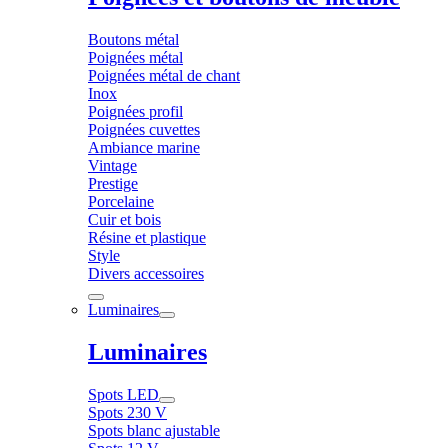
Boutons métal
Poignées métal
Poignées métal de chant
Inox
Poignées profil
Poignées cuvettes
Ambiance marine
Vintage
Prestige
Porcelaine
Cuir et bois
Résine et plastique
Style
Divers accessoires
Luminaires
Luminaires
Spots LED
Spots 230 V
Spots blanc ajustable