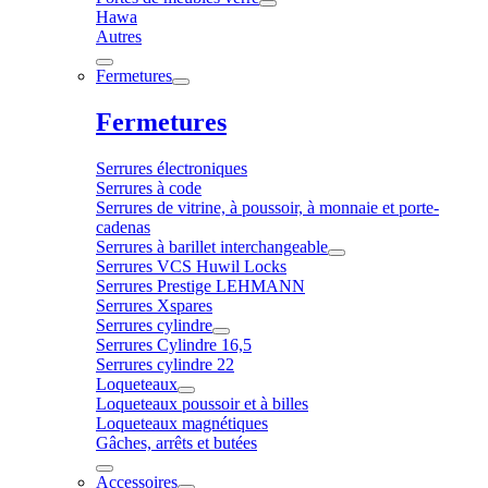
Hawa
Autres
Fermetures
Fermetures
Serrures électroniques
Serrures à code
Serrures de vitrine, à poussoir, à monnaie et porte-
cadenas
Serrures à barillet interchangeable
Serrures VCS Huwil Locks
Serrures Prestige LEHMANN
Serrures Xspares
Serrures cylindre
Serrures Cylindre 16,5
Serrures cylindre 22
Loqueteaux
Loqueteaux poussoir et à billes
Loqueteaux magnétiques
Gâches, arrêts et butées
Accessoires