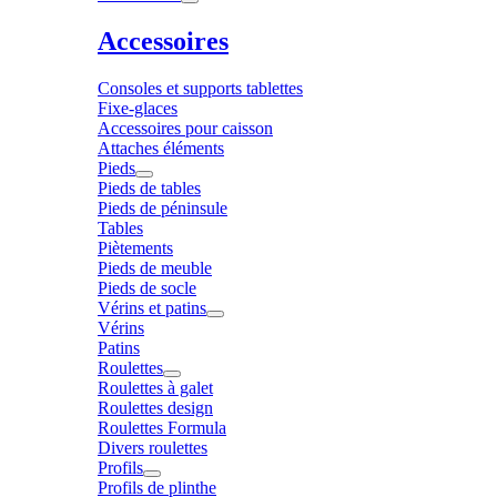
Accessoires
Consoles et supports tablettes
Fixe-glaces
Accessoires pour caisson
Attaches éléments
Pieds
Pieds de tables
Pieds de péninsule
Tables
Piètements
Pieds de meuble
Pieds de socle
Vérins et patins
Vérins
Patins
Roulettes
Roulettes à galet
Roulettes design
Roulettes Formula
Divers roulettes
Profils
Profils de plinthe