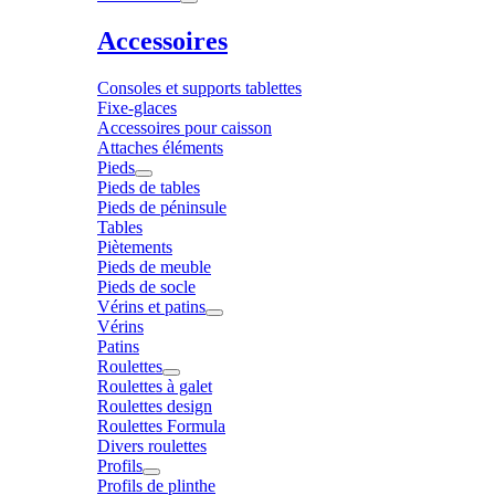
Accessoires
Consoles et supports tablettes
Fixe-glaces
Accessoires pour caisson
Attaches éléments
Pieds
Pieds de tables
Pieds de péninsule
Tables
Piètements
Pieds de meuble
Pieds de socle
Vérins et patins
Vérins
Patins
Roulettes
Roulettes à galet
Roulettes design
Roulettes Formula
Divers roulettes
Profils
Profils de plinthe