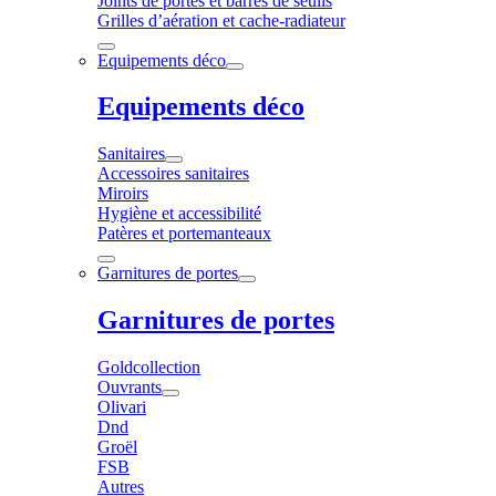
Joints de portes et barres de seuils
Grilles d’aération et cache-radiateur
Equipements déco
Equipements déco
Sanitaires
Accessoires sanitaires
Miroirs
Hygiène et accessibilité
Patères et portemanteaux
Garnitures de portes
Garnitures de portes
Goldcollection
Ouvrants
Olivari
Dnd
Groël
FSB
Autres