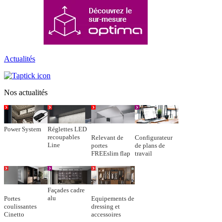
Actualités
Nos actualités
Power System
Réglettes LED
recoupables
Relevant de
Configurateur
Line
portes
de plans de
FREEslim flap
travail
Façades cadre
alu
Portes
Equipements de
coulissantes
dressing et
Cinetto
accessoires