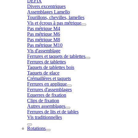
DÉFIX
Divers excentriques
Assemblages Lamello
Tourillons, chevilles, lamelles
Vis et écrous à pas métrique
Pas métrique M4
Pas métrique M6
Pas métrique M8
Pas métrique M10
Vis d'assemblage
Ferrures et taquets de tablettes
Ferrures de tablettes
Taquets de tablettes bois
Taquets de glace
Crémaillères et taquets
Ferrures en applique
Ferrures d'assemblages
Equerres de fixation
Clips de fixation
Autres assemblages
Ferrures de lits et de tables
Vis traditionnelles
Rotations