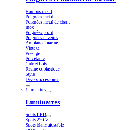
Boutons métal
Poignées métal
Poignées métal de chant
Inox
Poignées profil
Poignées cuvettes
Ambiance marine
Vintage
Prestige
Porcelaine
Cuir et bois
Résine et plastique
Style
Divers accessoires
Luminaires
Luminaires
Spots LED
Spots 230 V
Spots blanc ajustable