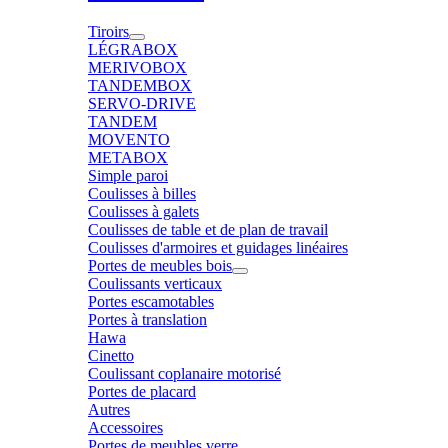
Tiroirs
LÉGRABOX
MERIVOBOX
TANDEMBOX
SERVO-DRIVE
TANDEM
MOVENTO
METABOX
Simple paroi
Coulisses à billes
Coulisses à galets
Coulisses de table et de plan de travail
Coulisses d'armoires et guidages linéaires
Portes de meubles bois
Coulissants verticaux
Portes escamotables
Portes à translation
Hawa
Cinetto
Coulissant coplanaire motorisé
Portes de placard
Autres
Accessoires
Portes de meubles verre