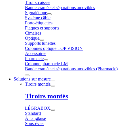
Tiroirs-caisses
Bande crantée et séparations amovibles
Signalétique
Système câble
Porte-étiquettes
Plaques et supports
Cimaises
Optique
Supports lunettes
Colonnes optique TOP VISION
Accessoires
Pharmacie
Colonne pharmacie LM
Bande crantée et séparations amovibles (Pharmacie)
Solutions sur mesure
Tiroirs montés
Tiroirs montés
LÉGRABOX
Standard
À l'anglaise
Sous-évier