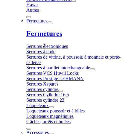
Hawa
Autres
Fermetures
Fermetures
Serrures électroniques
Serrures à code
Serrures de vitrine, à poussoir, à monnaie et porte-
cadenas
Serrures à barillet interchangeable
Serrures VCS Huwil Locks
Serrures Prestige LEHMANN
Serrures Xspares
Serrures cylindre
Serrures Cylindre 16,5
Serrures cylindre 22
Loqueteaux
Loqueteaux poussoir et à billes
Loqueteaux magnétiques
Gâches, arrêts et butées
Accessoires