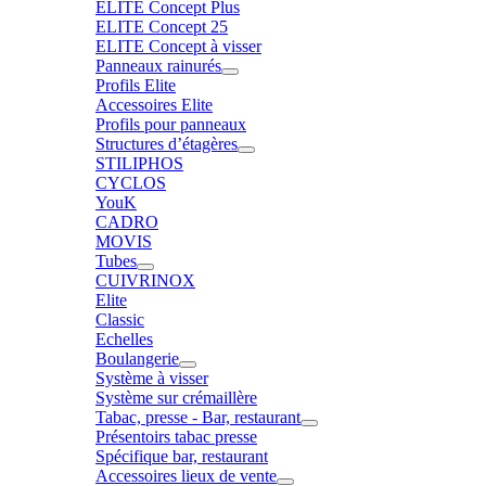
ELITE Concept Plus
ELITE Concept 25
ELITE Concept à visser
Panneaux rainurés
Profils Elite
Accessoires Elite
Profils pour panneaux
Structures d’étagères
STILIPHOS
CYCLOS
YouK
CADRO
MOVIS
Tubes
CUIVRINOX
Elite
Classic
Echelles
Boulangerie
Système à visser
Système sur crémaillère
Tabac, presse - Bar, restaurant
Présentoirs tabac presse
Spécifique bar, restaurant
Accessoires lieux de vente