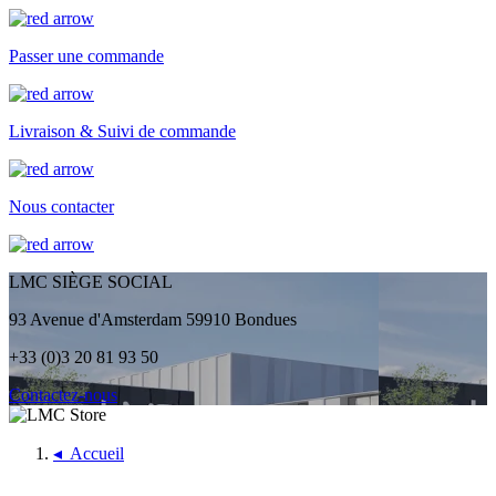
Passer une commande
Livraison & Suivi de commande
Nous contacter
LMC SIÈGE SOCIAL
93 Avenue d'Amsterdam 59910 Bondues
+33 (0)3 20 81 93 50
Contactez-nous
◂
Accueil