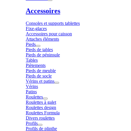
Accessoires
Consoles et supports tablettes
Fixe-glaces
Accessoires pour caisson
Attaches éléments
Pieds
Pieds de tables
Pieds de péninsule
Tables
Piètements
Pieds de meuble
Pieds de socle
Vérins et patins
Vérins
Patins
Roulettes
Roulettes à galet
Roulettes design
Roulettes Formula
Divers roulettes
Profils
Profils de plinthe