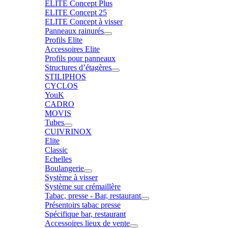
ELITE Concept Plus
ELITE Concept 25
ELITE Concept à visser
Panneaux rainurés
Profils Elite
Accessoires Elite
Profils pour panneaux
Structures d’étagères
STILIPHOS
CYCLOS
YouK
CADRO
MOVIS
Tubes
CUIVRINOX
Elite
Classic
Echelles
Boulangerie
Système à visser
Système sur crémaillère
Tabac, presse - Bar, restaurant
Présentoirs tabac presse
Spécifique bar, restaurant
Accessoires lieux de vente