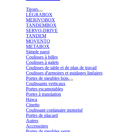
Tiroirs
LÉGRABOX
MERIVOBOX
TANDEMBOX
SERVO-DRIVE
TANDEM
MOVENTO
METABOX
Simple paroi
Coulisses à billes
Coulisses à galets
Coulisses de table et de plan de travail
Coulisses d'armoires et guidages linéaires
Portes de meubles bois
Coulissants verticaux
Portes escamotables
Portes à translation
Hawa
Cinetto
Coulissant coplanaire motorisé
Portes de placard
Autres
Accessoires
Portes de meubles verre