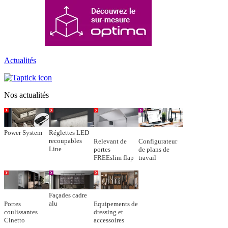
Actualités
Nos actualités
Power System
Réglettes LED
recoupables
Relevant de
Configurateur
Line
portes
de plans de
FREEslim flap
travail
Façades cadre
alu
Portes
Equipements de
coulissantes
dressing et
Cinetto
accessoires