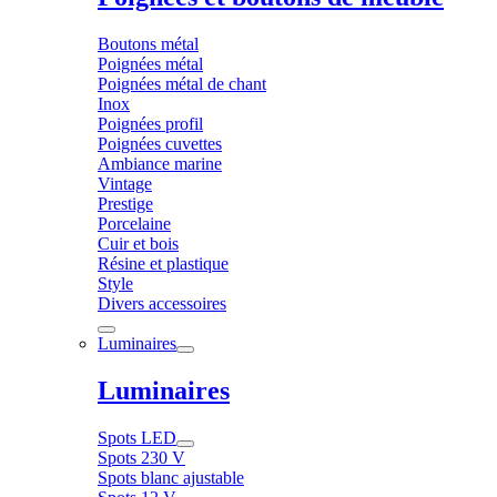
Boutons métal
Poignées métal
Poignées métal de chant
Inox
Poignées profil
Poignées cuvettes
Ambiance marine
Vintage
Prestige
Porcelaine
Cuir et bois
Résine et plastique
Style
Divers accessoires
Luminaires
Luminaires
Spots LED
Spots 230 V
Spots blanc ajustable