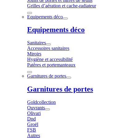
Joints de portes et barres de seuils
Grilles d’aération et cache-radiateur
Equipements déco
Equipements déco
Sanitaires
Accessoires sanitaires
Miroirs
Hygiène et accessibilité
Patères et portemanteaux
Garnitures de portes
Garnitures de portes
Goldcollection
Ouvrants
Olivari
Dnd
Groël
FSB
Autres