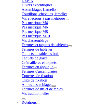
DÉFIX
Divers excentriques
Assemblages Lamello
Tourillons, chevilles, lamelles
Vis et écrous à pas métrique
Pas métrique M4
Pas métrique M6
Pas métrique M8
Pas métrique M10
Vis d'assemblage
Ferrures et taquets de tablettes
Ferrures de tablettes
Taquets de tablettes bois
Taquets de glace
Crémaillères et taquets
Ferrures en applique
Ferrures d'assemblages
Equerres de fixation
Clips de fixation
Autres assemblages
Ferrures de lits et de tables
Vis traditionnelles
Rotations