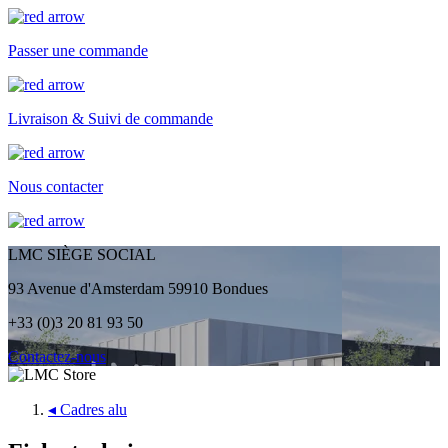
Passer une commande
Livraison & Suivi de commande
Nous contacter
LMC SIÈGE SOCIAL
93 Avenue d'Amsterdam 59910 Bondues
+33 (0)3 20 81 93 50
Contactez-nous
◂
Cadres alu