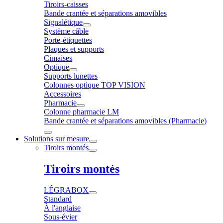
Tiroirs-caisses
Bande crantée et séparations amovibles
Signalétique
Système câble
Porte-étiquettes
Plaques et supports
Cimaises
Optique
Supports lunettes
Colonnes optique TOP VISION
Accessoires
Pharmacie
Colonne pharmacie LM
Bande crantée et séparations amovibles (Pharmacie)
Solutions sur mesure
Tiroirs montés
Tiroirs montés
LÉGRABOX
Standard
À l'anglaise
Sous-évier