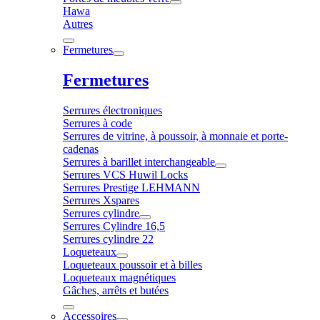
Hawa
Autres
Fermetures
Fermetures
Serrures électroniques
Serrures à code
Serrures de vitrine, à poussoir, à monnaie et porte-
cadenas
Serrures à barillet interchangeable
Serrures VCS Huwil Locks
Serrures Prestige LEHMANN
Serrures Xspares
Serrures cylindre
Serrures Cylindre 16,5
Serrures cylindre 22
Loqueteaux
Loqueteaux poussoir et à billes
Loqueteaux magnétiques
Gâches, arrêts et butées
Accessoires